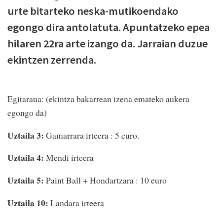
urte bitarteko neska-mutikoendako
egongo dira antolatuta. Apuntatzeko epea
hilaren 22ra arte izango da. Jarraian duzue
ekintzen zerrenda.
Egitaraua: (ekintza bakarrean izena emateko aukera
egongo da)
Uztaila 3:
Gamarrara irteera : 5 euro.
Uztaila 4:
Mendi irteera
Uztaila 5:
Paint Ball + Hondartzara : 10 euro
Uztaila 10:
Landara irteera