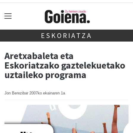
ESKORIATZA
Aretxabaleta eta
Eskoriatzako gaztelekuetako
uztaileko programa
Jon Berezibar
2007ko ekainaren 1a