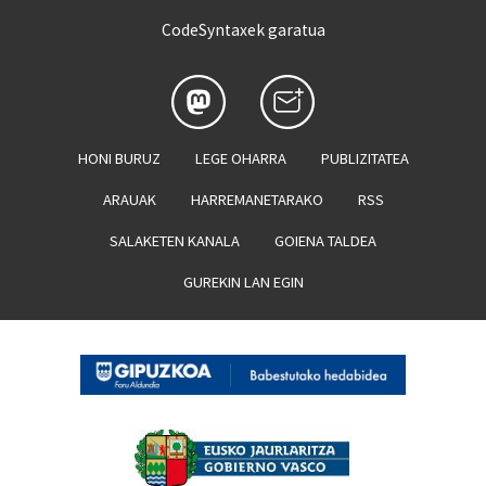
CodeSyntaxek garatua
HONI BURUZ
LEGE OHARRA
PUBLIZITATEA
ARAUAK
HARREMANETARAKO
RSS
SALAKETEN KANALA
GOIENA TALDEA
GUREKIN LAN EGIN