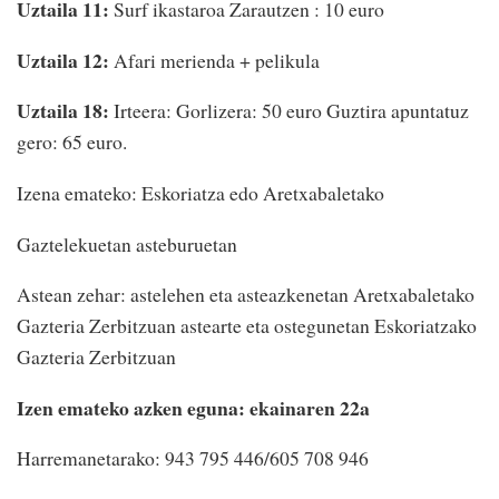
Uztaila 11:
Surf ikastaroa Zarautzen : 10 euro
Uztaila 12:
Afari merienda + pelikula
Uztaila 18:
Irteera: Gorlizera: 50 euro Guztira apuntatuz
gero: 65 euro.
Izena emateko: Eskoriatza edo Aretxabaletako
Gaztelekuetan asteburuetan
Astean zehar: astelehen eta asteazkenetan Aretxabaletako
Gazteria Zerbitzuan astearte eta ostegunetan Eskoriatzako
Gazteria Zerbitzuan
Izen emateko azken eguna: ekainaren 22a
Harremanetarako: 943 795 446/605 708 946