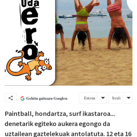
Entzun
Itzuli
Gehitu gaitzazu Googlen
Paintball, hondartza, surf ikastaroa...
denetarik egiteko aukera egongo da
uztailean gaztelekuak antolatuta. 12 eta 16