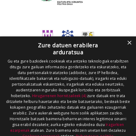
×
Zure datuen erabilera
arduratsua
Gu eta gure bazkideek cookieak eta antzeko teknologiak erabiltzen
ditugu zure gailuan informazioa gordetzeko eta eskuratzeko, eta
datu pertsonalak tratatzeko (adibidez, zure IP helbidea,
identifikatzaile bakarrak eta nabigazio-datuak), iragarki eta eduki
pertsonalizatuak eskaintzeko, iragarkiak eta edukia neurtzeko,
audientziaren inguruko ikuspegiak lortzeko eta zerbitzuak
hobetzeko.
Hirugarrenen hornitzaileek (4)
zure datuak ere trata
ditzakete helburu hauetarako eta beste batzuetarako, besteak beste
kokapen geografiko zehatzeko datuak eta gailuaren ezaugarriak
erabiliz. Zure aukerak webgune honi soilik aplikatzen zaizkio.
Hornitzaile batzuek baimena beharrean interes legitimoa oinarri
gisa erabil dezakete; aurka egiteko eskubidea duzu
Iragarkien
ezarpenak
atalean. Zure baimena edozein unetan ken dezakezu