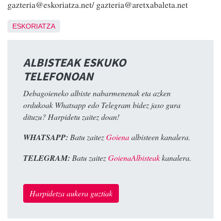
gazteria@eskoriatza.net/ gazteria@aretxabaleta.net
ESKORIATZA
ALBISTEAK ESKUKO
TELEFONOAN
Debagoieneko albiste nabarmenenak eta azken
ordukoak Whatsapp edo Telegram bidez jaso gura
dituzu? Harpidetu zaitez doan!
WHATSAPP:
Batu zaitez
Goiena
albisteen kanalera.
TELEGRAM:
Batu zaitez
GoienaAlbisteak
kanalera.
Harpidetza aukera guztiak