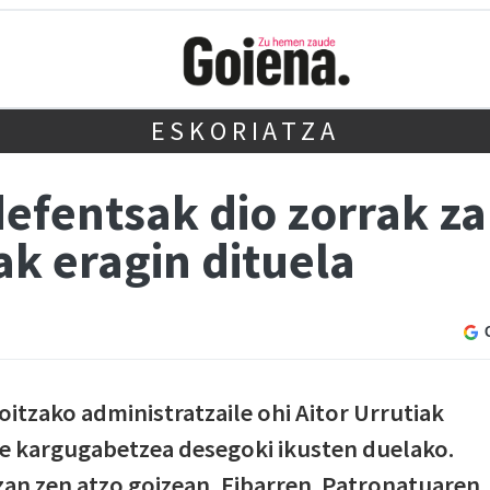
ESKORIATZA
defentsak dio zorrak z
k eragin dituela
oitzako administratzaile ohi Aitor Urrutiak
re kargugabetzea desegoki ikusten duelako.
zan zen atzo goizean, Eibarren. Patronatuaren