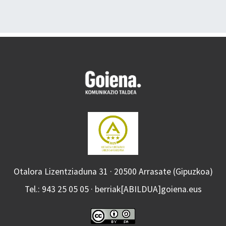
Otalora Lizentziaduna 31 · 20500 Arrasate (Gipuzkoa)
Tel.: 943 25 05 05 · berriak[ABILDUA]goiena.eus