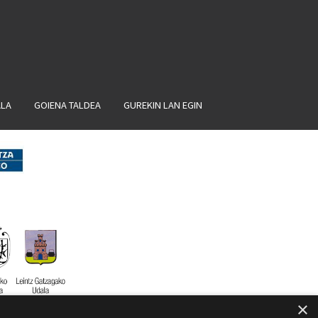
ALA
GOIENA TALDEA
GUREKIN LAN EGIN
×