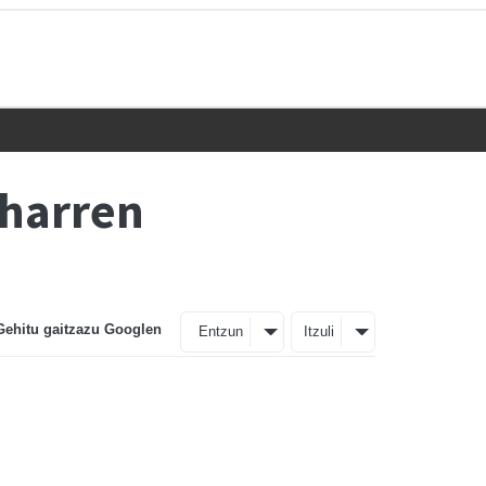
aharren
Gehitu gaitzazu Googlen
Entzun
Itzuli