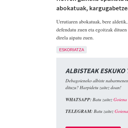
abokatuak, kargugabetzea
Urrutiaren abokatuak, bere aldetik
defendatu zuen eta egoitzak ditue
direla aipatu zuen.
ESKORIATZA
ALBISTEAK ESKUKO
Debagoieneko albiste nabarmenen
dituzu? Harpidetu zaitez doan!
WHATSAPP:
Batu zaitez
Goiena
TELEGRAM:
Batu zaitez
Goiena