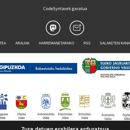
CodeSyntaxek garatua
ATEA
ARAUAK
HARREMANETARAKO
RSS
SALAKETEN KAN
Zure datuen erabilera arduratsua