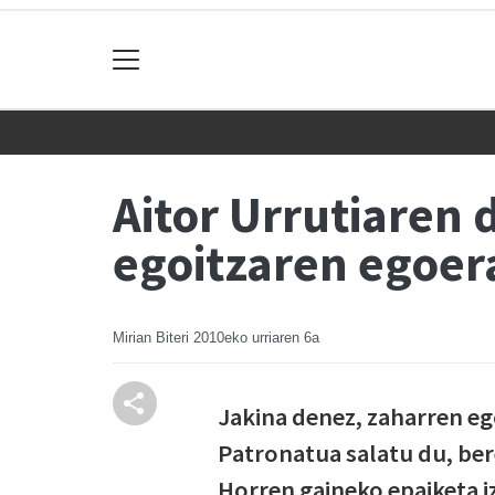
Aitor Urrutiaren 
egoitzaren egoera
Mirian Biteri
2010eko urriaren 6a
Jakina denez, zaharren eg
Patronatua salatu du, be
Horren gaineko epaiketa i