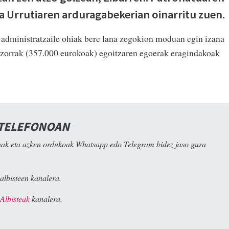
 Urrutiaren arduragabekerian oinarritu zuen.
, administratzaile ohiak bere lana zegokion moduan egin izana
n zorrak (357.000 eurokoak) egoitzaren egoerak eragindakoak
 TELEFONOAN
ak eta azken ordukoak Whatsapp edo Telegram bidez jaso gura
albisteen kanalera.
Albisteak
kanalera.