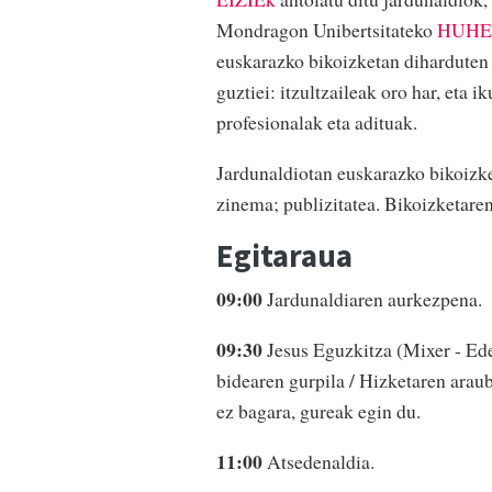
Mondragon Unibertsitateko
HUHE
euskarazko bikoizketan diharduten p
guztiei: itzultzaileak oro har, eta
profesionalak eta adituak.
Jardunaldiotan euskarazko bikoizket
zinema; publizitatea. Bikoizketare
Egitaraua
09:00
Jardunaldiaren aurkezpena.
09:30
Jesus Eguzkitza (Mixer - Eder
bidearen gurpila / Hizketaren araub
ez bagara, gureak egin du.
11:00
Atsedenaldia.