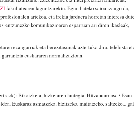
ZI
fakultatearen laguntzarekin. Egun bateko saioa izango da,
rofesionalen artekoa, eta irekia jarduera horretan interesa dut
 ikus-entzunezko komunikazioaren esparruan ari diren ikasleak,
aren ezaugarriak eta berezitasunak aztertuko dira: telebista et
n garrantzia euskararen normalizazioan.
track): Bikoizketa, hizketaren lantegia. Hitza = arnasa / Esan-
idea. Euskaraz asmatzeko, bizitzeko, maitatzeko, saltzeko... gai