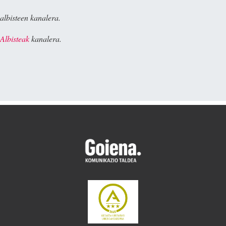
albisteen kanalera.
Albisteak
kanalera.