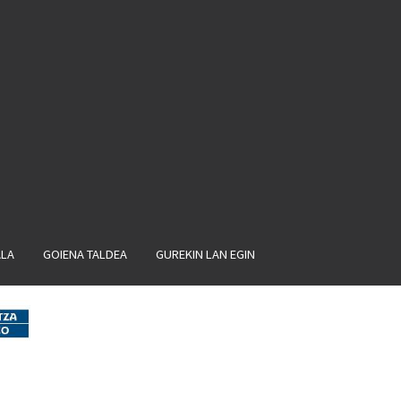
ALA
GOIENA TALDEA
GUREKIN LAN EGIN