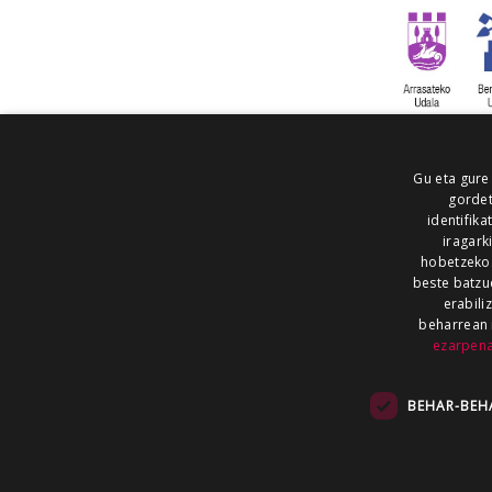
Gu eta gure
gordet
identifika
iragark
hobetzeko
beste batzu
erabili
beharrean 
ezarpen
AIARALDEA
AIKOR
AIURRI
ALEA
BEGITU
ERRAN
EUSKALERRIA IRRA
BEHAR-BEH
KRONIKA
MAILOPE
NOAUA
O