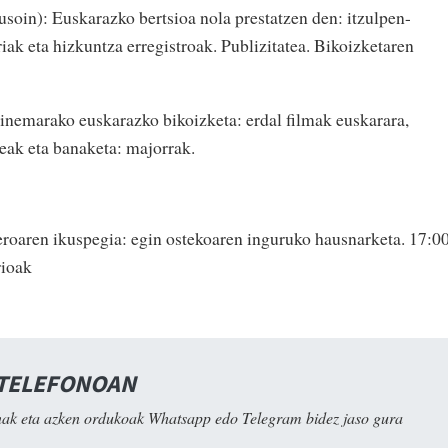
usoin): Euskarazko bertsioa nola prestatzen den: itzulpen-
ak eta hizkuntza erregistroak. Publizitatea. Bikoizketaren
nemarako euskarazko bikoizketa: erdal filmak euskarara,
leak eta banaketa: majorrak.
roaren ikuspegia: egin ostekoaren inguruko hausnarketa. 17:0
rioak
 TELEFONOAN
ak eta azken ordukoak Whatsapp edo Telegram bidez jaso gura