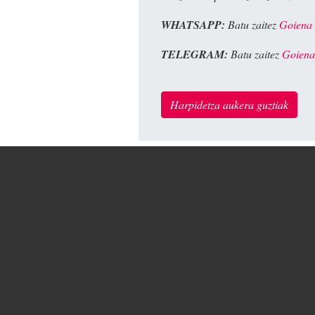
WHATSAPP:
Batu zaitez
Goiena
TELEGRAM:
Batu zaitez
Goiena
Harpidetza aukera guztiak