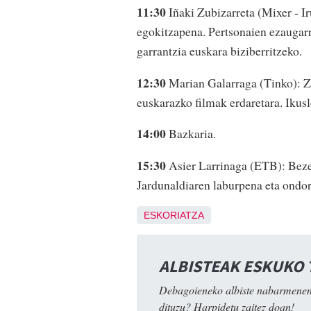
11:30
Iñaki Zubizarreta (Mixer - Ir
egokitzapena. Pertsonaien ezaugarri
garrantzia euskara biziberritzeko.
12:30
Marian Galarraga (Tinko): Zi
euskarazko filmak erdaretara. Ikus
14:00
Bazkaria.
15:30
Asier Larrinaga (ETB): Beze
Jardunaldiaren laburpena eta ondo
ESKORIATZA
ALBISTEAK ESKUKO
Debagoieneko albiste nabarmenen
dituzu? Harpidetu zaitez doan!