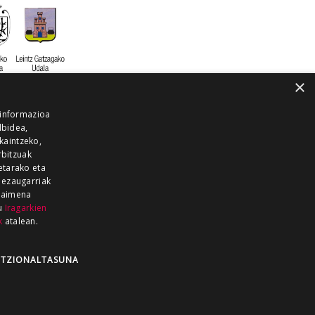
×
 informazioa
lbidea,
skaintzeko,
rbitzuak
etarako eta
 ezaugarriak
 baimena
zu
Iragarkien
k
atalean.
EITIA GUKA
AZKOITIA GUKA
BARRENA
GUKA
GUKA TELEBISTA
HIRUKA
TZIONALTASUNA
Z GUKA
ZUMAIA GUKA
28 KANALA