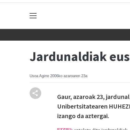
Jardunaldiak eus
Usoa Agirre
2006ko azaroaren 23a
Gaur, azaroak 23, jarduna
Unibertsitatearen HUHEZI 
izango da aztergai.
EIZIEk
antolatu ditu jardunaldiok, 