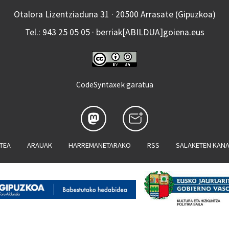
Otalora Lizentziaduna 31 · 20500 Arrasate (Gipuzkoa)
Tel.: 943 25 05 05 · berriak[ABILDUA]goiena.eus
CodeSyntaxek garatua
ATEA
ARAUAK
HARREMANETARAKO
RSS
SALAKETEN KAN