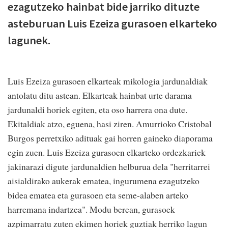
ezagutzeko hainbat bide jarriko dituzte
asteburuan Luis Ezeiza gurasoen elkarteko
lagunek.
Luis Ezeiza gurasoen elkarteak mikologia jardunaldiak
antolatu ditu astean. Elkarteak hainbat urte darama
jardunaldi horiek egiten, eta oso harrera ona dute.
Ekitaldiak atzo, eguena, hasi ziren. Amurrioko Cristobal
Burgos perretxiko adituak gai horren gaineko diaporama
egin zuen. Luis Ezeiza gurasoen elkarteko ordezkariek
jakinarazi digute jardunaldien helburua dela "herritarrei
aisialdirako aukerak ematea, ingurumena ezagutzeko
bidea ematea eta gurasoen eta seme-alaben arteko
harremana indartzea". Modu berean, gurasoek
azpimarratu zuten ekimen horiek guztiak herriko lagun