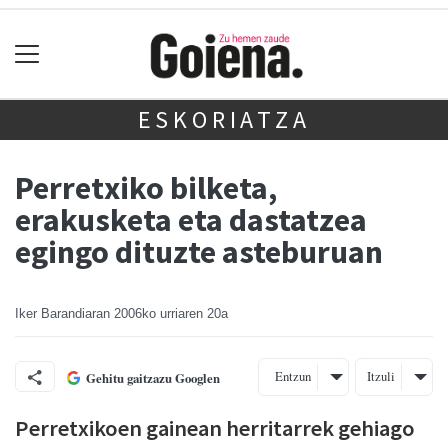
ESKORIATZA
Perretxiko bilketa,
erakusketa eta dastatzea
egingo dituzte asteburuan
Iker Barandiaran
2006ko urriaren 20a
Entzun
Itzuli
Gehitu gaitzazu Googlen
Perretxikoen gainean herritarrek gehiago