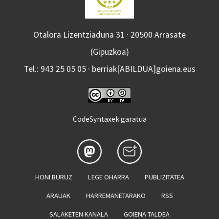
Otalora Lizentziaduna 31 · 20500 Arrasate
(Gipuzkoa)
Tel.: 943 25 05 05 · berriak[ABILDUA]goiena.eus
CodeSyntaxek garatua
HONI BURUZ
LEGE OHARRA
PUBLIZITATEA
ARAUAK
HARREMANETARAKO
RSS
SALAKETEN KANALA
GOIENA TALDEA