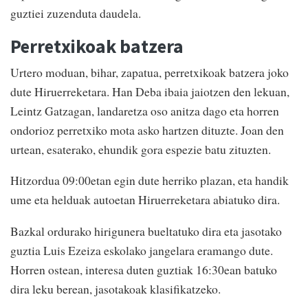
guztiei zuzenduta daudela.
Perretxikoak batzera
Urtero moduan, bihar, zapatua, perretxikoak batzera joko
dute Hiruerreketara. Han Deba ibaia jaiotzen den lekuan,
Leintz Gatzagan, landaretza oso anitza dago eta horren
ondorioz perretxiko mota asko hartzen dituzte. Joan den
urtean, esaterako, ehundik gora espezie batu zituzten.
Hitzordua 09:00etan egin dute herriko plazan, eta handik
ume eta helduak autoetan Hiruerreketara abiatuko dira.
Bazkal ordurako hirigunera bueltatuko dira eta jasotako
guztia Luis Ezeiza eskolako jangelara eramango dute.
Horren ostean, interesa duten guztiak 16:30ean batuko
dira leku berean, jasotakoak klasifikatzeko.