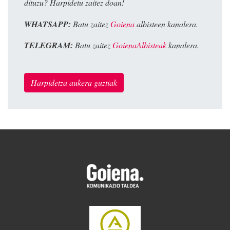
dituzu? Harpidetu zaitez doan!
WHATSAPP:
Batu zaitez
Goiena
albisteen kanalera.
TELEGRAM:
Batu zaitez
GoienaAlbisteak
kanalera.
Harpidetza aukera guztiak