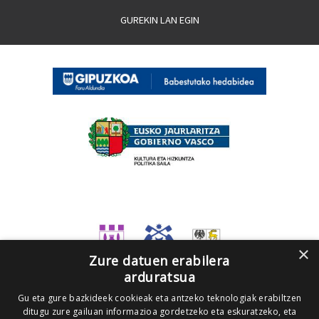
GUREKIN LAN EGIN
×
Zure datuen erabilera
arduratsua
Gu eta gure bazkideek cookieak eta antzeko teknologiak erabiltzen
ditugu zure gailuan informazioa gordetzeko eta eskuratzeko, eta