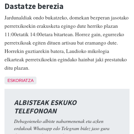
Dastatze berezia
Jardunaldiak ondo bukatzeko, domekan bezperan jasotako
perretxikoekin erakusketa egingo dute herriko plazan
11:00etatik 14:00etara bitartean. Horrez gain, egurrezko
perretxikoak egiten dituen artisau bat eramango dute.
Horrekin guztiarekin batera, Laudioko mikologia
elkarteak perretxikoekin egindako hainbat jaki prestatuko
ditu plazan.
ESKORIATZA
ALBISTEAK ESKUKO
TELEFONOAN
Debagoieneko albiste nabarmenenak eta azken
ordukoak Whatsapp edo Telegram bidez jaso gura