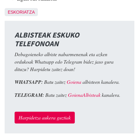
ESKORIATZA
ALBISTEAK ESKUKO
TELEFONOAN
Debagoieneko albiste nabarmenenak eta azken
ordukoak Whatsapp edo Telegram bidez jaso gura
dituzu? Harpidetu zaitez doan!
WHATSAPP:
Batu zaitez
Goiena
albisteen kanalera.
TELEGRAM:
Batu zaitez
GoienaAlbisteak
kanalera.
Harpidetza aukera guztiak