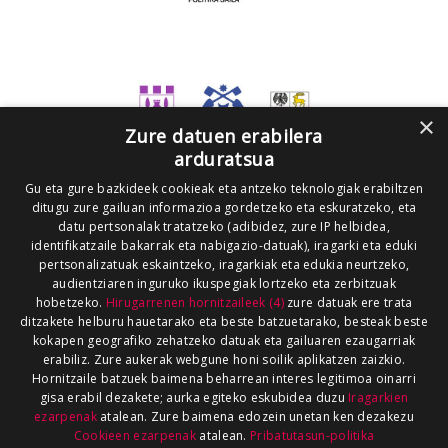
×
Zure datuen erabilera
arduratsua
Gu eta gure bazkideek cookieak eta antzeko teknologiak erabiltzen
ditugu zure gailuan informazioa gordetzeko eta eskuratzeko, eta
datu pertsonalak tratatzeko (adibidez, zure IP helbidea,
identifikatzaile bakarrak eta nabigazio-datuak), iragarki eta eduki
pertsonalizatuak eskaintzeko, iragarkiak eta edukia neurtzeko,
audientziaren inguruko ikuspegiak lortzeko eta zerbitzuak
hobetzeko.
Hirugarrenen hornitzaileek (4)
zure datuak ere trata
ditzakete helburu hauetarako eta beste batzuetarako, besteak beste
kokapen geografiko zehatzeko datuak eta gailuaren ezaugarriak
erabiliz. Zure aukerak webgune honi soilik aplikatzen zaizkio.
Hornitzaile batzuek baimena beharrean interes legitimoa oinarri
gisa erabil dezakete; aurka egiteko eskubidea duzu
Iragarkien
ezarpenak
atalean. Zure baimena edozein unetan ken dezakezu
Cookieen ezarpenak
atalean.
Pribatutasun-politika