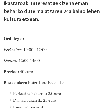
ikastaroak. Interesatuek izena eman
beharko dute maiatzaren 24a baino lehen
kultura etxean.
Ordutegia:
Perkusioa:
10:00 - 12:00
Dantza:
12:00-14:00
Prezioa:
40 euro
Beste aukera batzuk
ere badaude:
Perkusioa bakarrik: 25 euro
Dantza bakarrik: 25 euro
Egun bat bakarrik