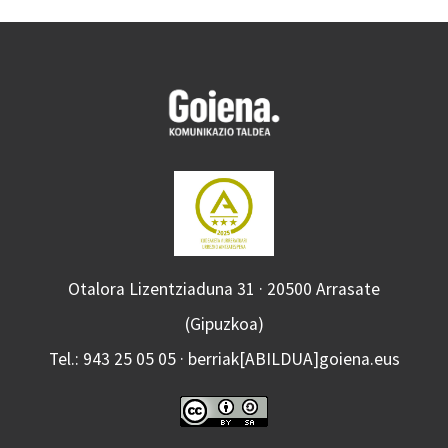
Otalora Lizentziaduna 31 · 20500 Arrasate
(Gipuzkoa)
Tel.: 943 25 05 05 · berriak[ABILDUA]goiena.eus