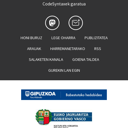
CodeSyntaxek garatua
HONI BURUZ
LEGE OHARRA
PUBLIZITATEA
ARAUAK
HARREMANETARAKO
RSS
SALAKETEN KANALA
GOIENA TALDEA
GUREKIN LAN EGIN