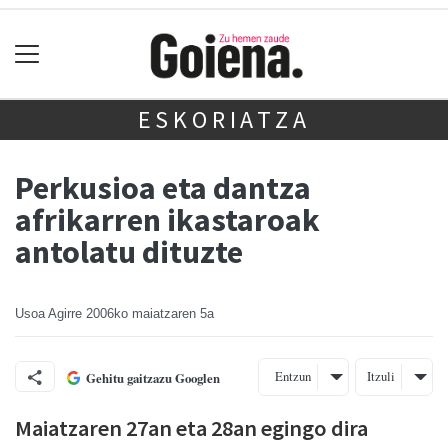
ESKORIATZA
Perkusioa eta dantza
afrikarren ikastaroak
antolatu dituzte
Usoa Agirre
2006ko maiatzaren 5a
Entzun
Itzuli
Gehitu gaitzazu Googlen
Maiatzaren 27an eta 28an egingo dira