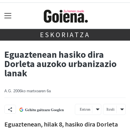
ESKORIATZA
Eguaztenean hasiko dira
Dorleta auzoko urbanizazio
lanak
A.G.
2006ko martxoaren 6a
Entzun
Itzuli
Gehitu gaitzazu Googlen
Eguaztenean, hilak 8, hasiko dira Dorleta