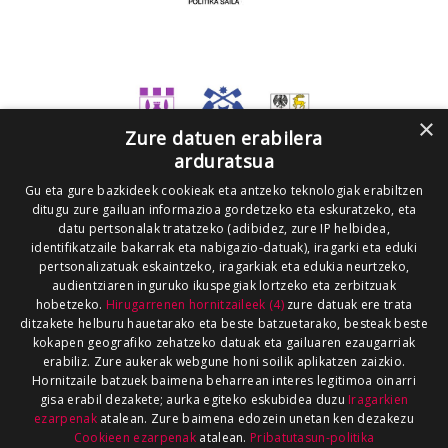
×
Zure datuen erabilera
arduratsua
Gu eta gure bazkideek cookieak eta antzeko teknologiak erabiltzen
ditugu zure gailuan informazioa gordetzeko eta eskuratzeko, eta
datu pertsonalak tratatzeko (adibidez, zure IP helbidea,
identifikatzaile bakarrak eta nabigazio-datuak), iragarki eta eduki
pertsonalizatuak eskaintzeko, iragarkiak eta edukia neurtzeko,
audientziaren inguruko ikuspegiak lortzeko eta zerbitzuak
hobetzeko.
Hirugarrenen hornitzaileek (4)
zure datuak ere trata
ditzakete helburu hauetarako eta beste batzuetarako, besteak beste
kokapen geografiko zehatzeko datuak eta gailuaren ezaugarriak
erabiliz. Zure aukerak webgune honi soilik aplikatzen zaizkio.
Hornitzaile batzuek baimena beharrean interes legitimoa oinarri
gisa erabil dezakete; aurka egiteko eskubidea duzu
Iragarkien
ezarpenak
atalean. Zure baimena edozein unetan ken dezakezu
Cookieen ezarpenak
atalean.
Pribatutasun-politika