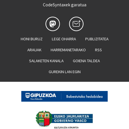
CodeSyntaxek garatua
HONI BURUZ
LEGE OHARRA
PUBLIZITATEA
ARAUAK
HARREMANETARAKO
RSS
SALAKETEN KANALA
GOIENA TALDEA
GUREKIN LAN EGIN