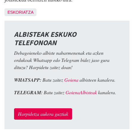
ESKORIATZA
ALBISTEAK ESKUKO
TELEFONOAN
Debagoieneko albiste nabarmenenak eta azken
ordukoak Whatsapp edo Telegram bidez jaso gura
dituzu? Harpidetu zaitez doan!
WHATSAPP:
Batu zaitez
Goiena
albisteen kanalera.
TELEGRAM:
Batu zaitez
GoienaAlbisteak
kanalera.
Harpidetza aukera guztiak