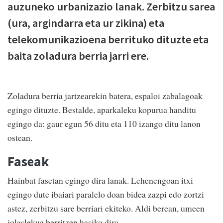
auzuneko urbanizazio lanak. Zerbitzu sarea
(ura, argindarra eta ur zikina) eta
telekomunikazioena berrituko dituzte eta
baita zoladura berria jarri ere.
Zoladura berria jartzearekin batera, espaloi zabalagoak
egingo dituzte. Bestalde, aparkaleku kopurua handitu
egingo da: gaur egun 56 ditu eta 110 izango ditu lanon
ostean.
Faseak
Hainbat fasetan egingo dira lanak. Lehenengoan itxi
egingo dute ibaiari paralelo doan bidea zazpi edo zortzi
astez, zerbitzu sare berriari ekiteko. Aldi berean, umeen
jolaslekua berritzen hasiko dira.