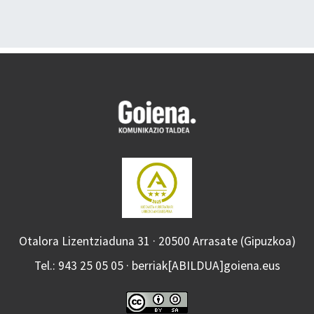
Otalora Lizentziaduna 31 · 20500 Arrasate (Gipuzkoa)
Tel.: 943 25 05 05 · berriak[ABILDUA]goiena.eus