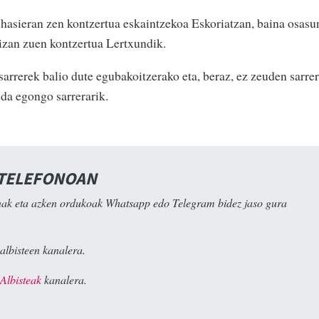
asieran zen kontzertua eskaintzekoa Eskoriatzan, baina osasu
izan zuen kontzertua Lertxundik.
arrerek balio dute egubakoitzerako eta, beraz, ez zeuden sarre
z da egongo sarrerarik.
 TELEFONOAN
ak eta azken ordukoak Whatsapp edo Telegram bidez jaso gura
albisteen kanalera.
Albisteak
kanalera.