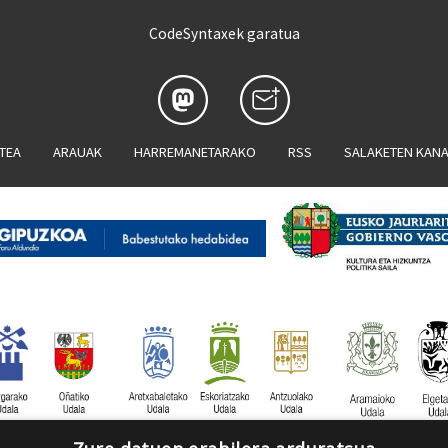
CodeSyntaxek garatua
ATEA
ARAUAK
HARREMANETARAKO
RSS
SALAKETEN KAN