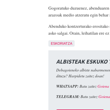
Gogoratuko duzuenez, abenduaren h
arazoak medio atzeratu egin behar 
Abenduko kontzerturako erositako s
asko salgai. Orain, leihatilan ere e
ESKORIATZA
ALBISTEAK ESKUKO
Debagoieneko albiste nabarmenen
dituzu? Harpidetu zaitez doan!
WHATSAPP:
Batu zaitez
Goiena
TELEGRAM:
Batu zaitez
Goiena