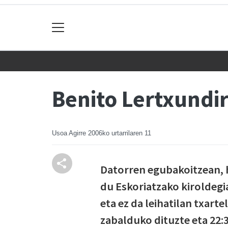
Benito Lertxundir
Usoa Agirre
2006ko urtarrilaren 11
Datorren egubakoitzean, h
du Eskoriatzako kiroldegi
eta ez da leihatilan txart
zabalduko dituzte eta 22: