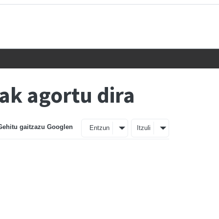
ak agortu dira
Gehitu gaitzazu Googlen
Entzun
Itzuli