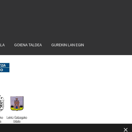
ALA
GOIENA TALDEA
GUREKIN LAN EGIN
×