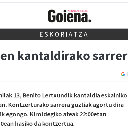
ESKORIATZA
en kantaldirako sarrer
ilak 13, Benito Lertxundik kantaldia eskainiko
an. Kontzerturako sarrera guztiak agortu dira
elik egongo. Kiroldegiko ateak 22:00etan
30ean hasiko da kontzertua.