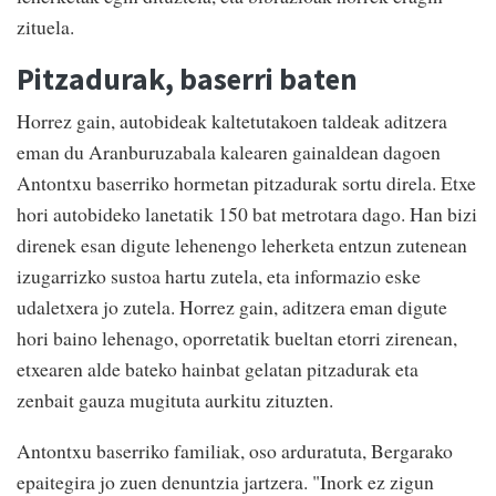
zituela.
Pitzadurak, baserri baten
Horrez gain, autobideak kaltetutakoen taldeak aditzera
eman du Aranburuzabala kalearen gainaldean dagoen
Antontxu baserriko hormetan pitzadurak sortu direla. Etxe
hori autobideko lanetatik 150 bat metrotara dago. Han bizi
direnek esan digute lehenengo leherketa entzun zutenean
izugarrizko sustoa hartu zutela, eta informazio eske
udaletxera jo zutela. Horrez gain, aditzera eman digute
hori baino lehenago, oporretatik bueltan etorri zirenean,
etxearen alde bateko hainbat gelatan pitzadurak eta
zenbait gauza mugituta aurkitu zituzten.
Antontxu baserriko familiak, oso arduratuta, Bergarako
epaitegira jo zuen denuntzia jartzera. "Inork ez zigun