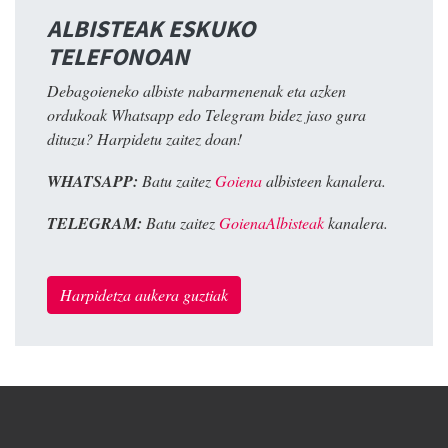
ALBISTEAK ESKUKO
TELEFONOAN
Debagoieneko albiste nabarmenenak eta azken
ordukoak Whatsapp edo Telegram bidez jaso gura
dituzu? Harpidetu zaitez doan!
WHATSAPP:
Batu zaitez
Goiena
albisteen kanalera.
TELEGRAM:
Batu zaitez
GoienaAlbisteak
kanalera.
Harpidetza aukera guztiak