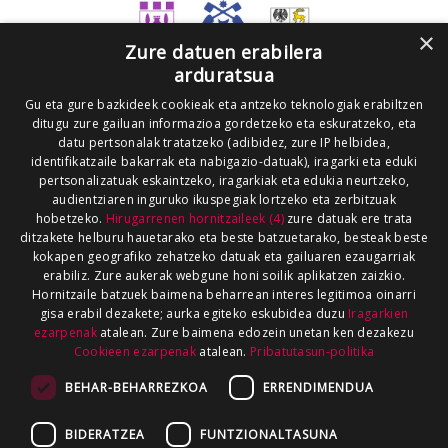
×
Zure datuen erabilera
arduratsua
Gu eta gure bazkideek cookieak eta antzeko teknologiak erabiltzen
ditugu zure gailuan informazioa gordetzeko eta eskuratzeko, eta
datu pertsonalak tratatzeko (adibidez, zure IP helbidea,
identifikatzaile bakarrak eta nabigazio-datuak), iragarki eta eduki
pertsonalizatuak eskaintzeko, iragarkiak eta edukia neurtzeko,
audientziaren inguruko ikuspegiak lortzeko eta zerbitzuak
hobetzeko.
Hirugarrenen hornitzaileek (4)
zure datuak ere trata
ditzakete helburu hauetarako eta beste batzuetarako, besteak beste
kokapen geografiko zehatzeko datuak eta gailuaren ezaugarriak
erabiliz. Zure aukerak webgune honi soilik aplikatzen zaizkio.
Hornitzaile batzuek baimena beharrean interes legitimoa oinarri
gisa erabil dezakete; aurka egiteko eskubidea duzu
Iragarkien
ezarpenak
atalean. Zure baimena edozein unetan ken dezakezu
Cookieen ezarpenak
atalean.
Pribatutasun-politika
BEHAR-BEHARREZKOA
ERRENDIMENDUA
BIDERATZEA
FUNTZIONALTASUNA