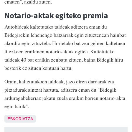
ematen", azaldu zuten.
Notario-aktak egiteko premia
Autobideak kaltetutako taldeak aditzera eman du
Bidegirekin lehenengo batzarrak egin zituztenean hainbat
akordio egin zituztela. Horietako bat zen gehien kaltetuen
litezkeen eraikinen notario-aktak egitea. Kaltetutako
taldeak 40 bat eraikin zenbatu zituen, baina Bidegik hiru
besterik ez zituen kontuan hartu.
Orain, kaltetutakoen taldeak, jazo diren dardarak eta
pitzadurak aintzat hartuta, aditzera eman du "Bidegik
arduragabekeriaz jokatu zuela eraikin horien notario-akta
egin barik".
ESKORIATZA