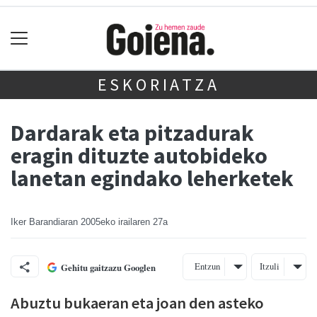
ESKORIATZA
Dardarak eta pitzadurak
eragin dituzte autobideko
lanetan egindako leherketek
Iker Barandiaran
2005eko irailaren 27a
Entzun
Itzuli
Gehitu gaitzazu Googlen
Abuztu bukaeran eta joan den asteko