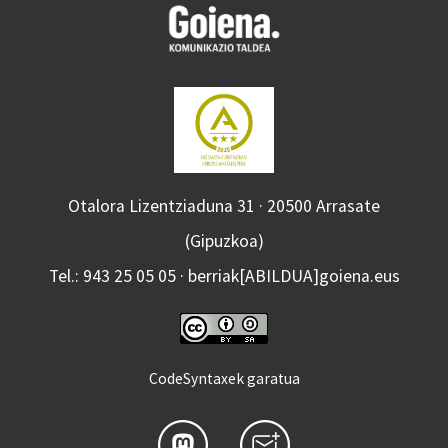
Otalora Lizentziaduna 31 · 20500 Arrasate
(Gipuzkoa)
Tel.: 943 25 05 05 · berriak[ABILDUA]goiena.eus
CodeSyntaxek garatua