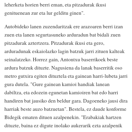
leherketa horien berri eman, eta pitzadurak ikusi
genituenean zur eta lur gelditu ginen".
Autobideko lanen zuzendaritzak ere arazoaren berri izan
zuen eta lanen segurtasuneko arduradun bat bidali zuen
pitzadurak aztertzera. Pitzadurak ikusi eta gero,
arduradunak eskaiolazko lagin batzuk jarri zituen kalteak
seinalatzeko. Horrez gain, Antontxu baserrikoek beste
ardura batzuk dituzte. Nagusiena da lanak baserritik oso
metro gutxira egiten dituztela eta gainean harri-lubeta jarri
gura dutela. "Gure gainean kamioi handiak lanean
dabiltza, eta edozein egunetan kamioiren bat edo harri
handiren bat jausiko den beldur gara. Dagoeneko jausi dira
harriak beste auzo batzuetan". Bestela, ez daude konforme
Bidegik ematen dituen azalpenekin. "Erabakiak hartzen
dituzte, baina ez digute inolako aukerarik ezta azalpenik