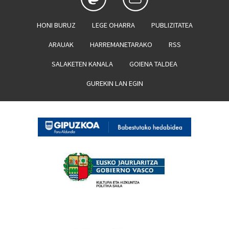
HONI BURUZ
LEGE OHARRA
PUBLIZITATEA
ARAUAK
HARREMANETARAKO
RSS
SALAKETEN KANALA
GOIENA TALDEA
GUREKIN LAN EGIN