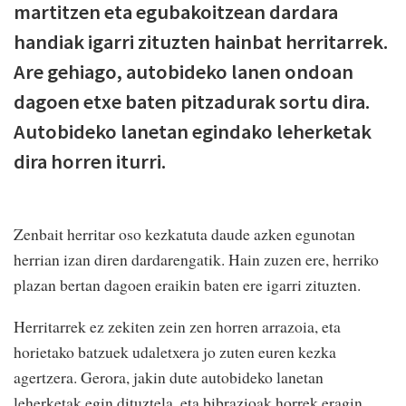
martitzen eta egubakoitzean dardara
handiak igarri zituzten hainbat herritarrek.
Are gehiago, autobideko lanen ondoan
dagoen etxe baten pitzadurak sortu dira.
Autobideko lanetan egindako leherketak
dira horren iturri.
Zenbait herritar oso kezkatuta daude azken egunotan
herrian izan diren dardarengatik. Hain zuzen ere, herriko
plazan bertan dagoen eraikin baten ere igarri zituzten.
Herritarrek ez zekiten zein zen horren arrazoia, eta
horietako batzuek udaletxera jo zuten euren kezka
agertzera. Gerora, jakin dute autobideko lanetan
leherketak egin dituztela, eta bibrazioak horrek eragin