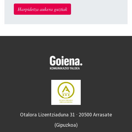
Harpidetza aukera guztiak
Otalora Lizentziaduna 31 · 20500 Arrasate
(Gipuzkoa)