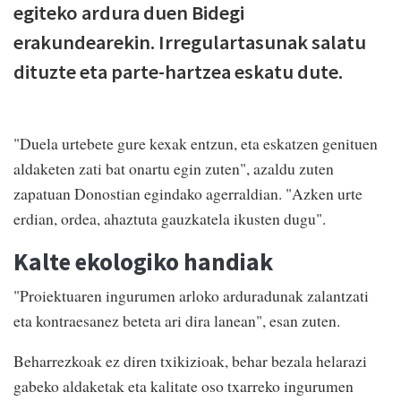
egiteko ardura duen Bidegi
erakundearekin. Irregulartasunak salatu
dituzte eta parte-hartzea eskatu dute.
"Duela urtebete gure kexak entzun, eta eskatzen genituen
aldaketen zati bat onartu egin zuten", azaldu zuten
zapatuan Donostian egindako agerraldian. "Azken urte
erdian, ordea, ahaztuta gauzkatela ikusten dugu".
Kalte ekologiko handiak
"Proiektuaren ingurumen arloko arduradunak zalantzati
eta kontraesanez beteta ari dira lanean", esan zuten.
Beharrezkoak ez diren txikizioak, behar bezala helarazi
gabeko aldaketak eta kalitate oso txarreko ingurumen