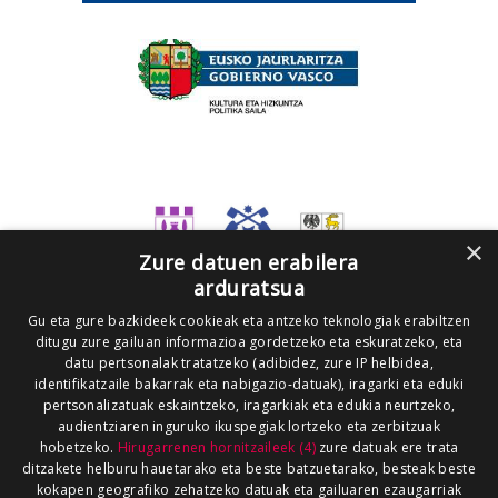
×
Zure datuen erabilera
arduratsua
Gu eta gure bazkideek cookieak eta antzeko teknologiak erabiltzen
ditugu zure gailuan informazioa gordetzeko eta eskuratzeko, eta
datu pertsonalak tratatzeko (adibidez, zure IP helbidea,
identifikatzaile bakarrak eta nabigazio-datuak), iragarki eta eduki
pertsonalizatuak eskaintzeko, iragarkiak eta edukia neurtzeko,
audientziaren inguruko ikuspegiak lortzeko eta zerbitzuak
hobetzeko.
Hirugarrenen hornitzaileek (4)
zure datuak ere trata
ditzakete helburu hauetarako eta beste batzuetarako, besteak beste
kokapen geografiko zehatzeko datuak eta gailuaren ezaugarriak