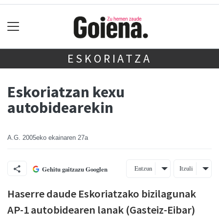
ESKORIATZA
Eskoriatzan kexu
autobidearekin
A.G.
2005eko ekainaren 27a
Entzun
Itzuli
Gehitu gaitzazu Googlen
Haserre daude Eskoriatzako bizilagunak
AP-1 autobidearen lanak (Gasteiz-Eibar)