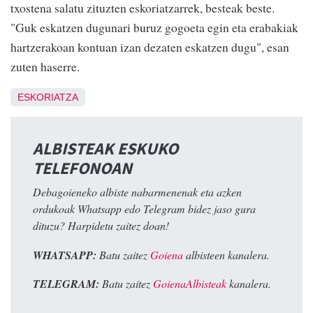
txostena salatu zituzten eskoriatzarrek, besteak beste.
"Guk eskatzen dugunari buruz gogoeta egin eta erabakiak
hartzerakoan kontuan izan dezaten eskatzen dugu", esan
zuten haserre.
ESKORIATZA
ALBISTEAK ESKUKO
TELEFONOAN
Debagoieneko albiste nabarmenenak eta azken
ordukoak Whatsapp edo Telegram bidez jaso gura
dituzu? Harpidetu zaitez doan!
WHATSAPP:
Batu zaitez
Goiena
albisteen kanalera.
TELEGRAM:
Batu zaitez
GoienaAlbisteak
kanalera.