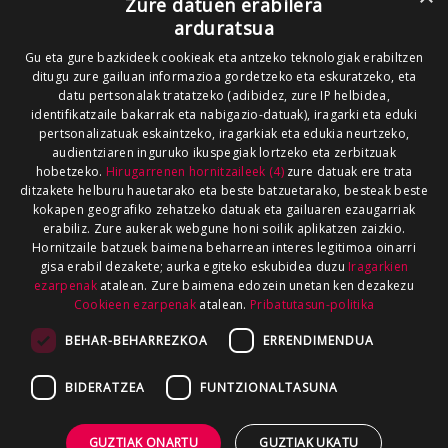
Zure datuen erabilera
arduratsua
Gu eta gure bazkideek cookieak eta antzeko teknologiak erabiltzen
ditugu zure gailuan informazioa gordetzeko eta eskuratzeko, eta
datu pertsonalak tratatzeko (adibidez, zure IP helbidea,
identifikatzaile bakarrak eta nabigazio-datuak), iragarki eta eduki
pertsonalizatuak eskaintzeko, iragarkiak eta edukia neurtzeko,
audientziaren inguruko ikuspegiak lortzeko eta zerbitzuak
hobetzeko.
Hirugarrenen hornitzaileek (4)
zure datuak ere trata
ditzakete helburu hauetarako eta beste batzuetarako, besteak beste
kokapen geografiko zehatzeko datuak eta gailuaren ezaugarriak
erabiliz. Zure aukerak webgune honi soilik aplikatzen zaizkio.
Hornitzaile batzuek baimena beharrean interes legitimoa oinarri
gisa erabil dezakete; aurka egiteko eskubidea duzu
Iragarkien
ezarpenak
atalean. Zure baimena edozein unetan ken dezakezu
Cookieen ezarpenak
atalean.
Pribatutasun-politika
BEHAR-BEHARREZKOA
ERRENDIMENDUA
BIDERATZEA
FUNTZIONALTASUNA
GUZTIAK ONARTU
GUZTIAK UKATU