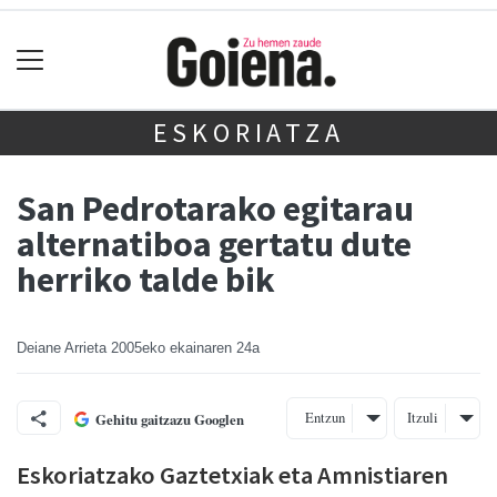
ESKORIATZA
San Pedrotarako egitarau
alternatiboa gertatu dute
herriko talde bik
Deiane Arrieta
2005eko ekainaren 24a
Entzun
Itzuli
Gehitu gaitzazu Googlen
Eskoriatzako Gaztetxiak eta Amnistiaren