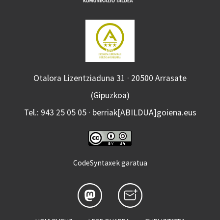
Otalora Lizentziaduna 31 · 20500 Arrasate
(Gipuzkoa)
Tel.: 943 25 05 05 · berriak[ABILDUA]goiena.eus
CodeSyntaxek garatua