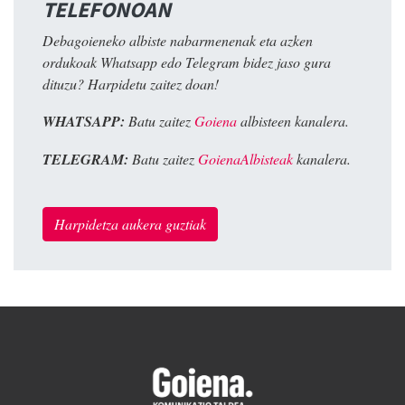
TELEFONOAN
Debagoieneko albiste nabarmenenak eta azken
ordukoak Whatsapp edo Telegram bidez jaso gura
dituzu? Harpidetu zaitez doan!
WHATSAPP:
Batu zaitez
Goiena
albisteen kanalera.
TELEGRAM:
Batu zaitez
GoienaAlbisteak
kanalera.
Harpidetza aukera guztiak