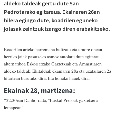
aldeko taldeak gertu dute San
Pedrotarako egitaraua. Ekainaren 26an
bilera egingo dute, koadrilen eguneko
jolasak zeintzuk izango diren erabakitzeko.
Koadrilen arteko harremana bultzatu eta umore onean
herriko jaiak pasatzeko asmoz antolatu dute egitarau
alternatiboa Eskoriatzako Gaztetxiak eta Amnistiaren
aldeko taldeak. Ekitaldiak ekainaren 28a eta uzatailaren 2a
bitartean burutuko dira. Eta honako hauek dira:
Ekainak 28, martizena:
*22:30ean Danborrada, "Euskal Presoak gaztetxera
lemapean"