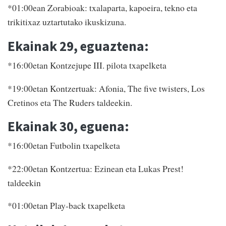
*01:00ean Zorabioak: txalaparta, kapoeira, tekno eta
trikitixaz uztartutako ikuskizuna.
Ekainak 29, eguaztena:
*16:00etan Kontzejupe III. pilota txapelketa
*19:00etan Kontzertuak: Afonia, The five twisters, Los
Cretinos eta The Ruders taldeekin.
Ekainak 30, eguena:
*16:00etan Futbolin txapelketa
*22:00etan Kontzertua: Ezinean eta Lukas Prest!
taldeekin
*01:00etan Play-back txapelketa