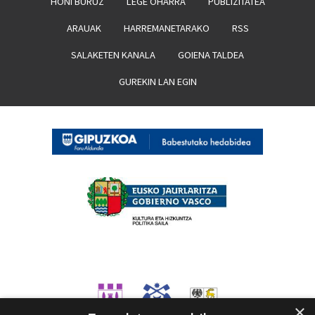
HONI BURUZ
LEGE OHARRA
PUBLIZITATEA
ARAUAK
HARREMANETARAKO
RSS
SALAKETEN KANALA
GOIENA TALDEA
GUREKIN LAN EGIN
×