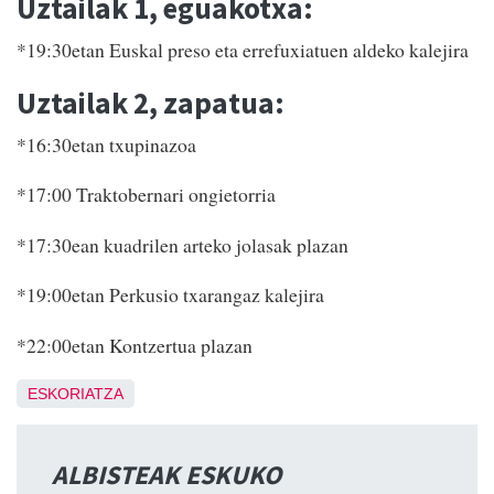
Uztailak 1, eguakotxa:
*19:30etan Euskal preso eta errefuxiatuen aldeko kalejira
Uztailak 2, zapatua:
*16:30etan txupinazoa
*17:00 Traktobernari ongietorria
*17:30ean kuadrilen arteko jolasak plazan
*19:00etan Perkusio txarangaz kalejira
*22:00etan Kontzertua plazan
ESKORIATZA
ALBISTEAK ESKUKO