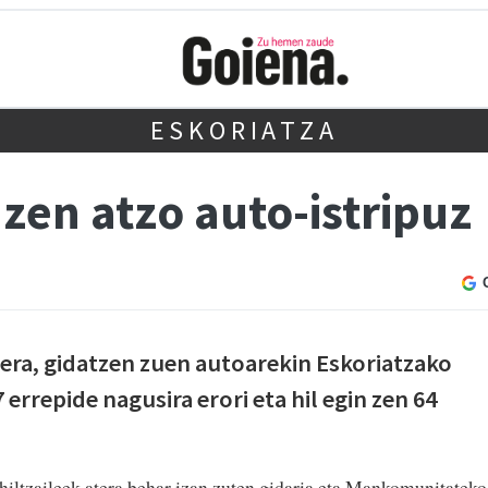
ESKORIATZA
 zen atzo auto-istripuz
era, gidatzen zuen autoarekin Eskoriatzako
 errepide nagusira erori eta hil egin zen 64
.
uhiltzaileek atera behar izan zuten gidaria eta Mankomunitateko