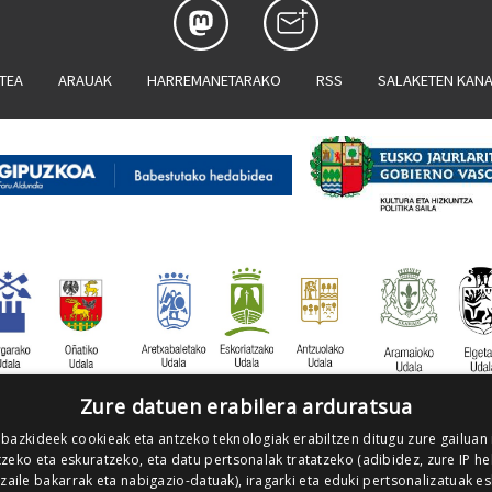
ATEA
ARAUAK
HARREMANETARAKO
RSS
SALAKETEN KAN
Zure datuen erabilera arduratsua
 bazkideek cookieak eta antzeko teknologiak erabiltzen ditugu zure gailuan
zeko eta eskuratzeko, eta datu pertsonalak tratatzeko (adibidez, zure IP he
tzaile bakarrak eta nabigazio-datuak), iragarki eta eduki pertsonalizatuak e