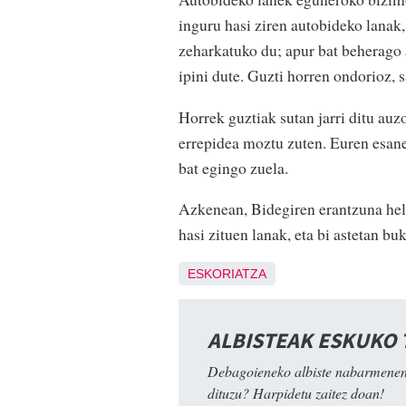
inguru hasi ziren autobideko lanak
zeharkatuko du; apur bat beherago
ipini dute. Guzti horren ondorioz, 
Horrek guztiak sutan jarri ditu auz
errepidea moztu zuten. Euren esan
bat egingo zuela.
Azkenean, Bidegiren erantzuna held
hasi zituen lanak, eta bi astetan bu
ESKORIATZA
ALBISTEAK ESKUKO
Debagoieneko albiste nabarmenen
dituzu? Harpidetu zaitez doan!