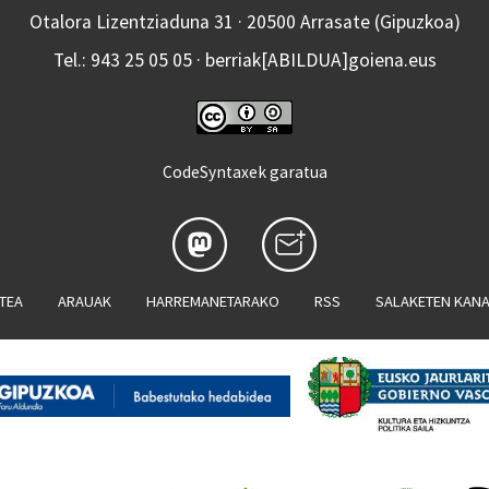
Otalora Lizentziaduna 31 · 20500 Arrasate (Gipuzkoa)
Tel.: 943 25 05 05 · berriak[ABILDUA]goiena.eus
CodeSyntaxek garatua
ATEA
ARAUAK
HARREMANETARAKO
RSS
SALAKETEN KAN