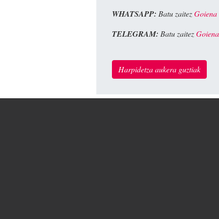
WHATSAPP:
Batu zaitez
Goiena
TELEGRAM:
Batu zaitez
Goiena
Harpidetza aukera guztiak