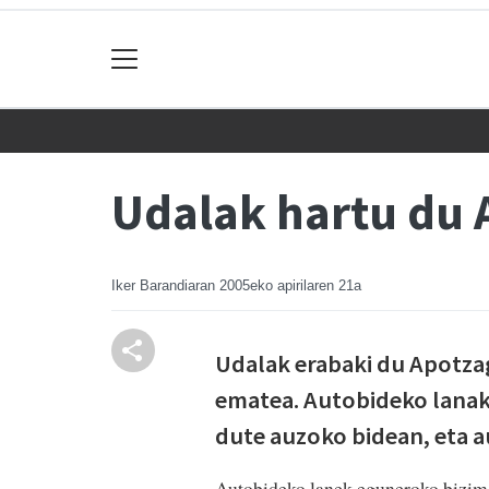
Udalak hartu du 
Iker Barandiaran
2005eko apirilaren 21a
Udalak erabaki du Apotza
ematea. Autobideko lanak 
dute auzoko bidean, eta a
Autobideko lanek eguneroko bizimo