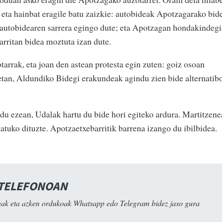
, eta hainbat eragile batu zaizkie: autobideak Apotzagarako bid
 autobidearen sarrera egingo dute; eta Apotzagan hondakindegi
sarritan bidea moztuta izan dute.
otarrak, eta joan den astean protesta egin zuten: goiz osoan
etan, Aldundiko Bidegi erakundeak agindu zien bide alternatib
u ezean, Udalak hartu du bide hori egiteko ardura. Martitzen
katuko dituzte. Apotzaetxebarritik barrena izango du ibilbidea.
 TELEFONOAN
ak eta azken ordukoak Whatsapp edo Telegram bidez jaso gura