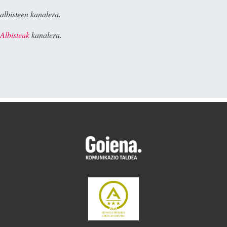
albisteen kanalera.
Albisteak
kanalera.