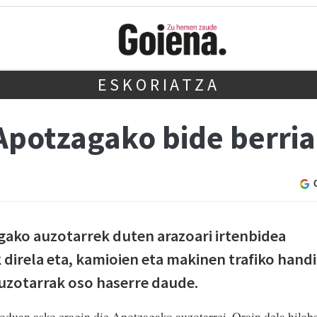
ESKORIATZA
Apotzagako bide berria
gako auzotarrek duten arazoari irtenbidea
direla eta, kamioien eta makinen trafiko hand
uzotarrak oso haserre daude.
duan asko eragin die Apotzagako auzotarrei. Orain dela hilab