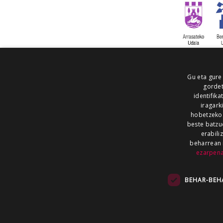
Gu eta gure
gordet
identifika
iragark
hobetzeko
beste batzu
erabili
beharrean 
ezarpen
AIARALDEA
AIKOR
AIURRI
ALEA
BEGITU
ERRAN
EUSKALERRIA IRRA
BEHAR-BEH
KRONIKA
MAILOPE
NOAUA
O