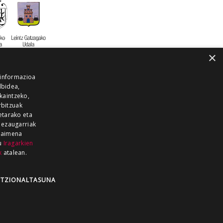
×
 informazioa
lbidea,
skaintzeko,
rbitzuak
etarako eta
 ezaugarriak
 baimena
zu
Iragarkien
k
atalean.
EITIA GUKA
AZKOITIA GUKA
BARRENA
GUKA
GUKA TELEBISTA
HIRUKA
TZIONALTASUNA
Z GUKA
ZUMAIA GUKA
28 KANALA