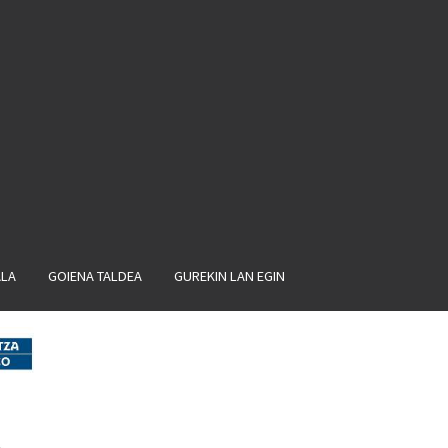
ALA
GOIENA TALDEA
GUREKIN LAN EGIN