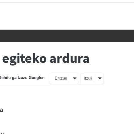
 egiteko ardura
Gehitu gaitzazu Googlen
Entzun
Itzuli
ia
ete