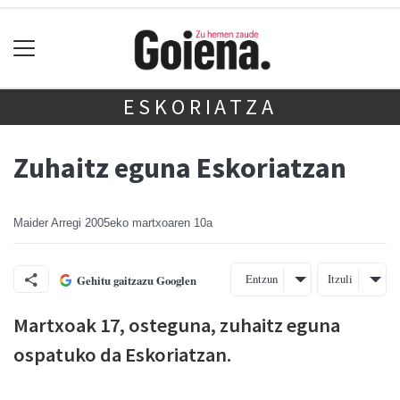
ESKORIATZA
Zuhaitz eguna Eskoriatzan
Maider Arregi
2005eko martxoaren 10a
Entzun
Itzuli
Gehitu gaitzazu Googlen
Martxoak 17, osteguna, zuhaitz eguna
ospatuko da Eskoriatzan.