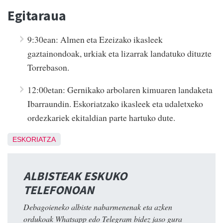
Egitaraua
9:30ean: Almen eta Ezeizako ikasleek
gaztainondoak, urkiak eta lizarrak landatuko dituzte
Torrebason.
12:00etan: Gernikako arbolaren kimuaren landaketa
Ibarraundin. Eskoriatzako ikasleek eta udaletxeko
ordezkariek ekitaldian parte hartuko dute.
ESKORIATZA
ALBISTEAK ESKUKO
TELEFONOAN
Debagoieneko albiste nabarmenenak eta azken
ordukoak Whatsapp edo Telegram bidez jaso gura