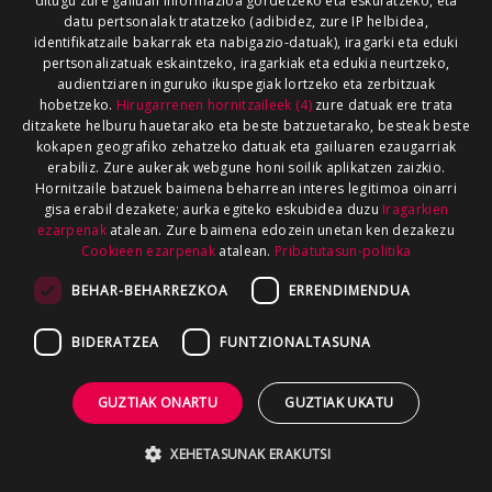
ditugu zure gailuan informazioa gordetzeko eta eskuratzeko, eta
datu pertsonalak tratatzeko (adibidez, zure IP helbidea,
identifikatzaile bakarrak eta nabigazio-datuak), iragarki eta eduki
pertsonalizatuak eskaintzeko, iragarkiak eta edukia neurtzeko,
audientziaren inguruko ikuspegiak lortzeko eta zerbitzuak
hobetzeko.
Hirugarrenen hornitzaileek (4)
zure datuak ere trata
ditzakete helburu hauetarako eta beste batzuetarako, besteak beste
kokapen geografiko zehatzeko datuak eta gailuaren ezaugarriak
erabiliz. Zure aukerak webgune honi soilik aplikatzen zaizkio.
Hornitzaile batzuek baimena beharrean interes legitimoa oinarri
gisa erabil dezakete; aurka egiteko eskubidea duzu
Iragarkien
ezarpenak
atalean. Zure baimena edozein unetan ken dezakezu
Cookieen ezarpenak
atalean.
Pribatutasun-politika
BEHAR-BEHARREZKOA
ERRENDIMENDUA
BIDERATZEA
FUNTZIONALTASUNA
GUZTIAK ONARTU
GUZTIAK UKATU
XEHETASUNAK ERAKUTSI