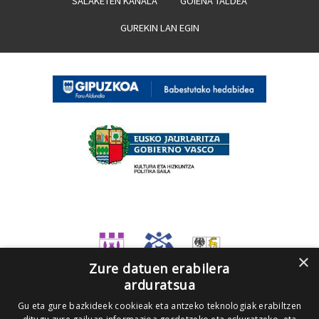
SALAKETEN KANALA
GOIENA TALDEA
GUREKIN LAN EGIN
×
Zure datuen erabilera
arduratsua
Gu eta gure bazkideek cookieak eta antzeko teknologiak erabiltzen