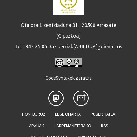
Otalora Lizentziaduna 31 · 20500 Arrasate
(Gipuzkoa)
Tel.: 943 25 05 05 · berriak[ABILDUA]goiena.eus
CodeSyntaxek garatua
HONI BURUZ
LEGE OHARRA
PUBLIZITATEA
ARAUAK
HARREMANETARAKO
RSS