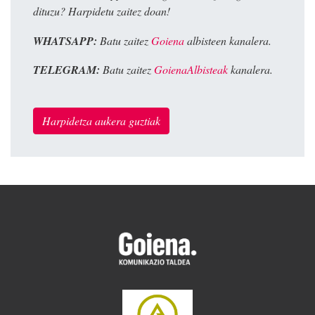
dituzu? Harpidetu zaitez doan!
WHATSAPP:
Batu zaitez
Goiena
albisteen kanalera.
TELEGRAM:
Batu zaitez
GoienaAlbisteak
kanalera.
Harpidetza aukera guztiak