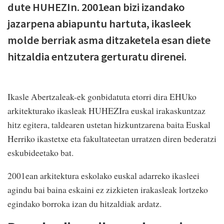
dute HUHEZIn. 2001ean bizi izandako
jazarpena abiapuntu hartuta, ikasleek
molde berriak asma ditzaketela esan diete
hitzaldia entzutera gerturatu direnei.
Ikasle Abertzaleak-ek gonbidatuta etorri dira EHUko
arkitekturako ikasleak HUHEZIra euskal irakaskuntzaz
hitz egitera, taldearen ustetan hizkuntzarena baita Euskal
Herriko ikastetxe eta fakultateetan urratzen diren bederatzi
eskubideetako bat.
2001ean arkitektura eskolako euskal adarreko ikasleei
agindu bai baina eskaini ez zizkieten irakasleak lortzeko
egindako borroka izan du hitzaldiak ardatz.