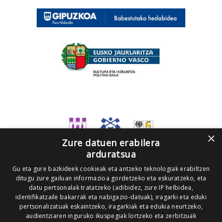
×
Zure datuen erabilera
arduratsua
Gu eta gure bazkideek cookieak eta antzeko teknologiak erabiltzen
ditugu zure gailuan informazioa gordetzeko eta eskuratzeko, eta
datu pertsonalak tratatzeko (adibidez, zure IP helbidea,
identifikatzaile bakarrak eta nabigazio-datuak), iragarki eta eduki
pertsonalizatuak eskaintzeko, iragarkiak eta edukia neurtzeko,
audientziaren inguruko ikuspegiak lortzeko eta zerbitzuak