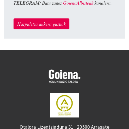
TELEGRAM:
Batu zaitez
GoienaAlbisteak
kanalera.
Harpidetza aukera guztiak
Otalora Lizentziaduna 31 · 20500 Arrasate