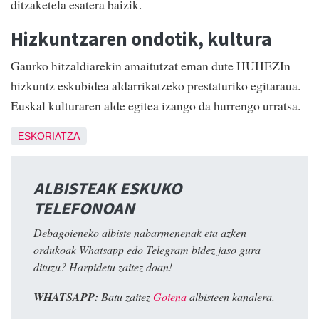
ditzaketela esatera baizik.
Hizkuntzaren ondotik, kultura
Gaurko hitzaldiarekin amaitutzat eman dute HUHEZIn
hizkuntz eskubidea aldarrikatzeko prestaturiko egitaraua.
Euskal kulturaren alde egitea izango da hurrengo urratsa.
ESKORIATZA
ALBISTEAK ESKUKO
TELEFONOAN
Debagoieneko albiste nabarmenenak eta azken
ordukoak Whatsapp edo Telegram bidez jaso gura
dituzu? Harpidetu zaitez doan!
WHATSAPP:
Batu zaitez
Goiena
albisteen kanalera.