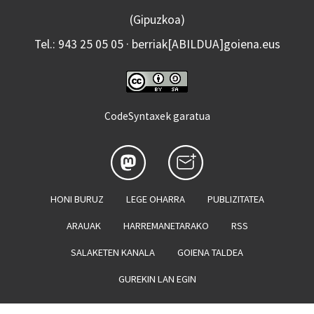
(Gipuzkoa)
Tel.: 943 25 05 05 · berriak[ABILDUA]goiena.eus
CodeSyntaxek garatua
HONI BURUZ
LEGE OHARRA
PUBLIZITATEA
ARAUAK
HARREMANETARAKO
RSS
SALAKETEN KANALA
GOIENA TALDEA
GUREKIN LAN EGIN