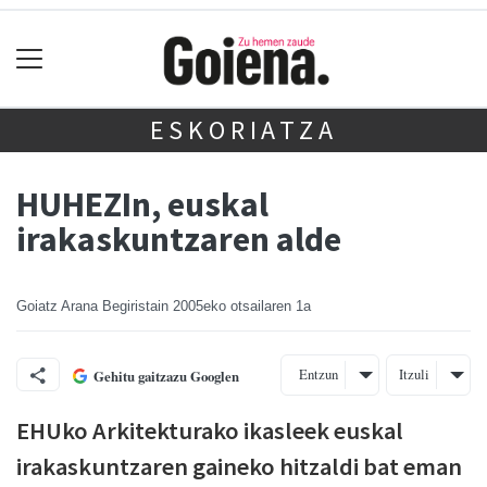
ESKORIATZA
HUHEZIn, euskal
irakaskuntzaren alde
Goiatz Arana Begiristain
2005eko otsailaren 1a
Entzun
Itzuli
Gehitu gaitzazu Googlen
EHUko Arkitekturako ikasleek euskal
irakaskuntzaren gaineko hitzaldi bat eman