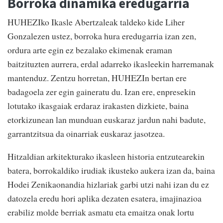
Borroka dinamika eredugarria
HUHEZIko Ikasle Abertzaleak taldeko kide Liher
Gonzalezen ustez, borroka hura eredugarria izan zen,
ordura arte egin ez bezalako ekimenak eraman
baitzituzten aurrera, erdal adarreko ikasleekin harremanak
mantenduz. Zentzu horretan, HUHEZIn bertan ere
badagoela zer egin gaineratu du. Izan ere, enpresekin
lotutako ikasgaiak erdaraz irakasten dizkiete, baina
etorkizunean lan munduan euskaraz jardun nahi badute,
garrantzitsua da oinarriak euskaraz jasotzea.
Hitzaldian arkitekturako ikasleen historia entzutearekin
batera, borrokaldiko irudiak ikusteko aukera izan da, baina
Hodei Zenikaonandia hizlariak garbi utzi nahi izan du ez
datozela eredu hori aplika dezaten esatera, imajinazioa
erabiliz molde berriak asmatu eta emaitza onak lortu