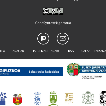
CodeSyntaxek garatua
ATEA
ARAUAK
HARREMANETARAKO
RSS
SALAKETEN KAN