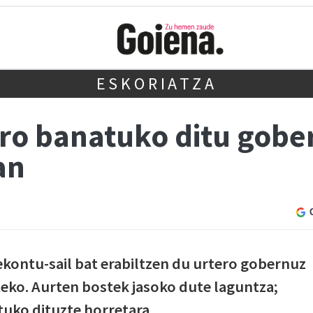
ESKORIATZA
ro banatuko ditu gob
an
kontu-sail bat erabiltzen du urtero gobernuz
ko. Aurten bostek jasoko dute laguntza;
tuko dituzte horretara.