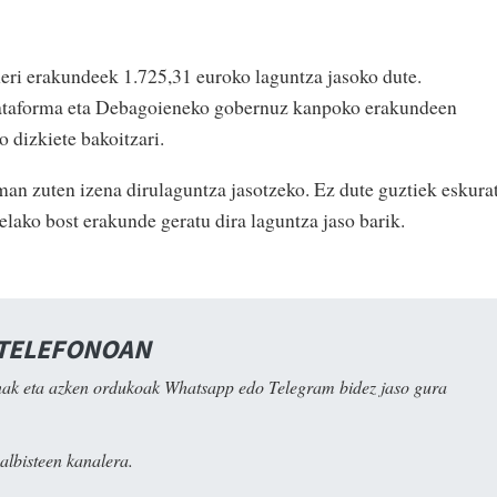
ri erakundeek 1.725,31 euroko laguntza jasoko dute.
lataforma eta Debagoieneko gobernuz kanpoko erakundeen
 dizkiete bakoitzari.
an zuten izena dirulaguntza jasotzeko. Ez dute guztiek eskura
telako bost erakunde geratu dira laguntza jaso barik.
 TELEFONOAN
ak eta azken ordukoak Whatsapp edo Telegram bidez jaso gura
albisteen kanalera.