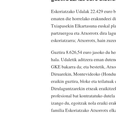
Eskoriatzako Udalak 22.429 euro b
ematen die horrelako erakundeei d
Txiapasekin Elkartasuna euskal p
partzuergoa eta Atxorrotx dira lag
eskoriatzarra; Atxorrotx, hain zuze
Guztira 8.626,54 euro jasoko du he
hala. Udaletik aditzera eman dutene
GKE bakarra da; eta bestetik, Atxo
Diruarekin, Montevideoko (Hondura
eraikin guztira, bloke eta teilatuak
Dirulaguntzarekin etxeak eraikitzek
profesional bat kontratatuko dutel
izango du, egoitzak nola eraiki era
familia Eskoriatzako Atxorrotx elk