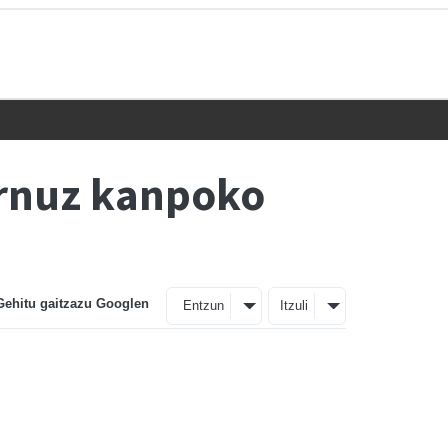
ernuz kanpoko
Gehitu gaitzazu Googlen
Entzun
Itzuli