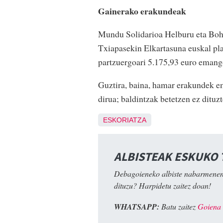
Gainerako erakundeak
Mundu Solidarioa Helburu eta Bohe
Txiapasekin Elkartasuna euskal p
partzuergoari 5.175,93 euro emango
Guztira, baina, hamar erakundek em
dirua; baldintzak betetzen ez dituz
ESKORIATZA
ALBISTEAK ESKUKO
Debagoieneko albiste nabarmenen
dituzu? Harpidetu zaitez doan!
WHATSAPP:
Batu zaitez
Goiena