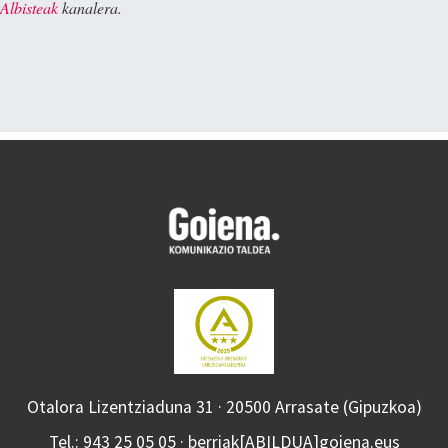
Albisteak
kanalera.
Otalora Lizentziaduna 31 · 20500 Arrasate (Gipuzkoa)
Tel.: 943 25 05 05 · berriak[ABILDUA]goiena.eus