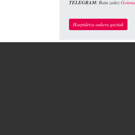
TELEGRAM:
Batu zaitez
Goiena
Harpidetza aukera guztiak