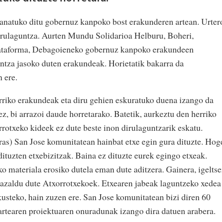
anatuko ditu gobernuz kanpoko bost erakunderen artean. Urter
irulaguntza. Aurten Mundu Solidarioa Helburu, Boheri,
lataforma, Debagoieneko gobernuz kanpoko erakundeen
untza jasoko duten erakundeak. Horietatik bakarra da
n ere.
rriko erakundeak eta diru gehien eskuratuko duena izango da
z, bi arrazoi daude horretarako. Batetik, aurkeztu den herriko
rrotxeko kideek ez dute beste inon dirulaguntzarik eskatu.
s) San Jose komunitatean hainbat etxe egin gura dituzte. Hog
 dituzten etxebizitzak. Baina ez dituzte eurek egingo etxeak.
o materiala erosiko dutela eman dute aditzera. Gainera, igeltse
a azaldu dute Atxorrotxekoek. Etxearen jabeak laguntzeko xedea
kusteko, hain zuzen ere. San Jose komunitatean bizi diren 60
artearen proiektuaren onuradunak izango dira datuen arabera.