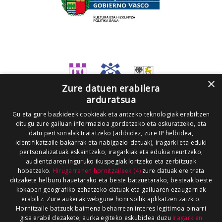
×
Zure datuen erabilera
arduratsua
Gu eta gure bazkideek cookieak eta antzeko teknologiak erabiltzen
ditugu zure gailuan informazioa gordetzeko eta eskuratzeko, eta
datu pertsonalak tratatzeko (adibidez, zure IP helbidea,
identifikatzaile bakarrak eta nabigazio-datuak), iragarki eta eduki
pertsonalizatuak eskaintzeko, iragarkiak eta edukia neurtzeko,
audientziaren inguruko ikuspegiak lortzeko eta zerbitzuak
hobetzeko.
Hirugarrenen hornitzaileek (4)
zure datuak ere trata
ditzakete helburu hauetarako eta beste batzuetarako, besteak beste
kokapen geografiko zehatzeko datuak eta gailuaren ezaugarriak
erabiliz. Zure aukerak webgune honi soilik aplikatzen zaizkio.
Hornitzaile batzuek baimena beharrean interes legitimoa oinarri
gisa erabil dezakete; aurka egiteko eskubidea duzu
Iragarkien