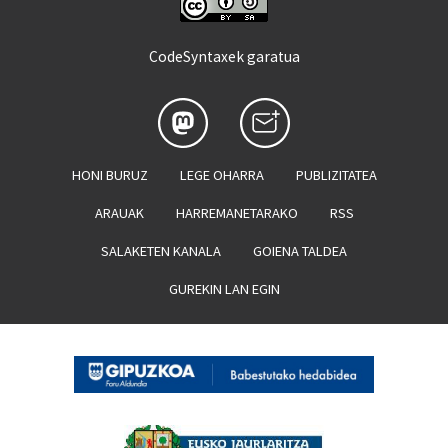
CodeSyntaxek garatua
HONI BURUZ
LEGE OHARRA
PUBLIZITATEA
ARAUAK
HARREMANETARAKO
RSS
SALAKETEN KANALA
GOIENA TALDEA
GUREKIN LAN EGIN