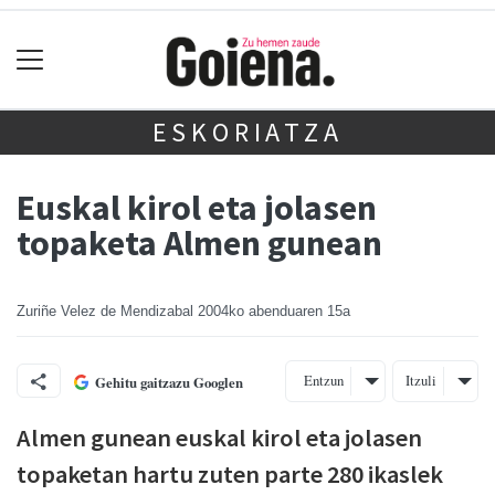
ESKORIATZA
Euskal kirol eta jolasen
topaketa Almen gunean
Zuriñe Velez de Mendizabal
2004ko abenduaren 15a
Entzun
Itzuli
Gehitu gaitzazu Googlen
Almen gunean euskal kirol eta jolasen
topaketan hartu zuten parte 280 ikaslek