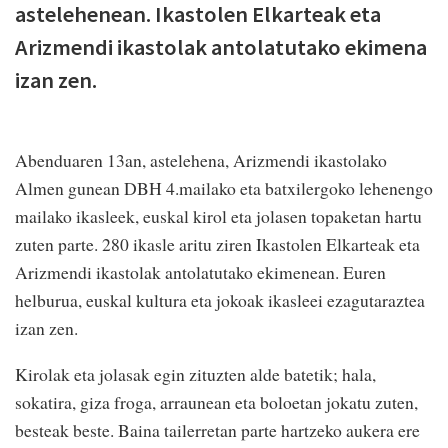
astelehenean. Ikastolen Elkarteak eta
Arizmendi ikastolak antolatutako ekimena
izan zen.
Abenduaren 13an, astelehena, Arizmendi ikastolako
Almen gunean DBH 4.mailako eta batxilergoko lehenengo
mailako ikasleek, euskal kirol eta jolasen topaketan hartu
zuten parte. 280 ikasle aritu ziren Ikastolen Elkarteak eta
Arizmendi ikastolak antolatutako ekimenean. Euren
helburua, euskal kultura eta jokoak ikasleei ezagutaraztea
izan zen.
Kirolak eta jolasak egin zituzten alde batetik; hala,
sokatira, giza froga, arraunean eta boloetan jokatu zuten,
besteak beste. Baina tailerretan parte hartzeko aukera ere