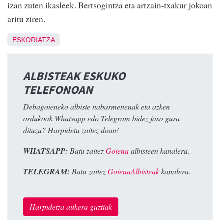
izan zuten ikasleek. Bertsogintza eta artzain-txakur jokoan
aritu ziren.
ESKORIATZA
ALBISTEAK ESKUKO
TELEFONOAN
Debagoieneko albiste nabarmenenak eta azken
ordukoak Whatsapp edo Telegram bidez jaso gura
dituzu? Harpidetu zaitez doan!
WHATSAPP:
Batu zaitez
Goiena
albisteen kanalera.
TELEGRAM:
Batu zaitez
GoienaAlbisteak
kanalera.
Harpidetza aukera guztiak