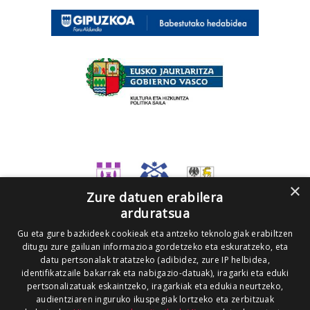
×
Zure datuen erabilera
arduratsua
Gu eta gure bazkideek cookieak eta antzeko teknologiak erabiltzen
ditugu zure gailuan informazioa gordetzeko eta eskuratzeko, eta
datu pertsonalak tratatzeko (adibidez, zure IP helbidea,
identifikatzaile bakarrak eta nabigazio-datuak), iragarki eta eduki
pertsonalizatuak eskaintzeko, iragarkiak eta edukia neurtzeko,
audientziaren inguruko ikuspegiak lortzeko eta zerbitzuak