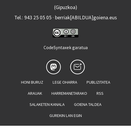
(Gipuzkoa)
Tel.: 943 25 05 05 · berriak[ABILDUA]goiena.eus
CodeSyntaxek garatua
HONI BURUZ
LEGE OHARRA
PUBLIZITATEA
ARAUAK
HARREMANETARAKO
RSS
SALAKETEN KANALA
GOIENA TALDEA
GUREKIN LAN EGIN