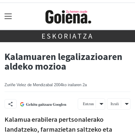
ESKORIATZA
Kalamuaren legalizazioaren
aldeko mozioa
Zuriñe Velez de Mendizabal
2004ko irailaren 2a
Entzun
Itzuli
Gehitu gaitzazu Googlen
Kalamua erabilera pertsonalerako
landatzeko, farmazietan saltzeko eta