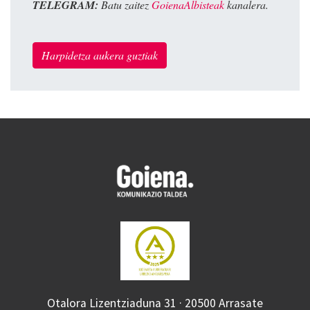
TELEGRAM:
Batu zaitez
GoienaAlbisteak
kanalera.
Harpidetza aukera guztiak
Otalora Lizentziaduna 31 · 20500 Arrasate