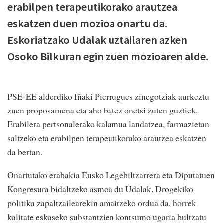
erabilpen terapeutikorako arautzea
eskatzen duen mozioa onartu da.
Eskoriatzako Udalak uztailaren azken
Osoko Bilkuran egin zuen mozioaren alde.
PSE-EE alderdiko Iñaki Pierrugues zinegotziak aurkeztu
zuen proposamena eta aho batez onetsi zuten guztiek.
Erabilera pertsonalerako kalamua landatzea, farmazietan
saltzeko eta erabilpen terapeutikorako arautzea eskatzen
da bertan.
Onartutako erabakia Eusko Legebiltzarrera eta Diputatuen
Kongresura bidaltzeko asmoa du Udalak. Drogekiko
politika zapaltzailearekin amaitzeko ordua da, horrek
kalitate eskaseko substantzien kontsumo ugaria bultzatu