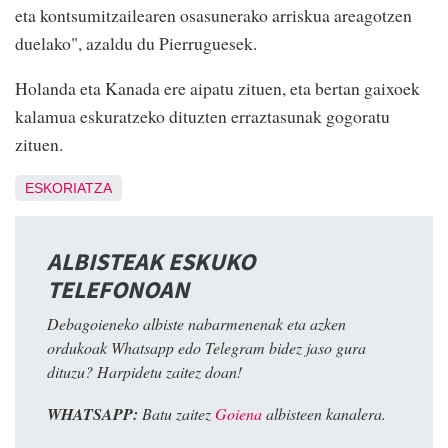
eta kontsumitzailearen osasunerako arriskua areagotzen
duelako", azaldu du Pierruguesek.
Holanda eta Kanada ere aipatu zituen, eta bertan gaixoek
kalamua eskuratzeko dituzten erraztasunak gogoratu
zituen.
ESKORIATZA
ALBISTEAK ESKUKO
TELEFONOAN
Debagoieneko albiste nabarmenenak eta azken
ordukoak Whatsapp edo Telegram bidez jaso gura
dituzu? Harpidetu zaitez doan!
WHATSAPP:
Batu zaitez
Goiena
albisteen kanalera.