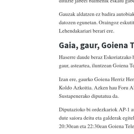
dituzte jabeei baimenik eskatu gab
Gauzak aldatzen ez badira autobiak
datozen egunetan. Oraingoz eskutitz
Lehendakariari berari ere.
Gaia, gaur, Goiena 
Haserre daude beraz Eskoriatzako h
gaur, asteartea, iluntzean Goiena T
Izan ere, gaurko Goiena Herriz Her
Koldo Azkoitia. Azken hau Foru A
Sustapenerako diputatua da.
Diputazioko bi ordezkariok AP-1 au
dute saiora deitu eta galderak egit
20:30ean eta 22:30ean Goiena Tele