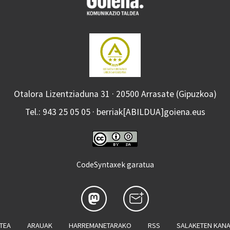
Otalora Lizentziaduna 31 · 20500 Arrasate (Gipuzkoa)
Tel.: 943 25 05 05 · berriak[ABILDUA]goiena.eus
CodeSyntaxek garatua
ATEA
ARAUAK
HARREMANETARAKO
RSS
SALAKETEN KAN