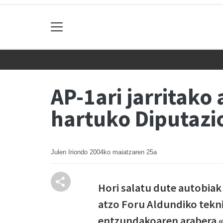
AP-1ari jarritako
hartuko Diputazi
Julen Iriondo
2004ko maiatzaren 25a
Hori salatu dute autobiak
atzo Foru Aldundiko teknik
entzundakoaren arabera «