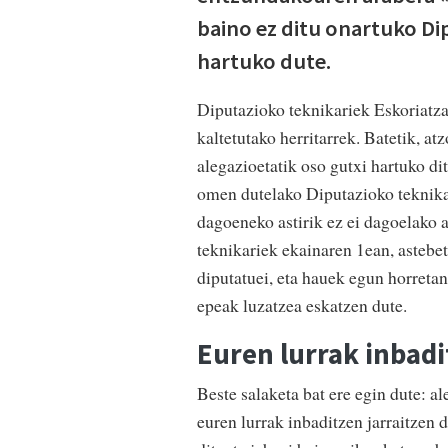
baino ez ditu onartuko Di
hartuko dute.
Diputazioko teknikariek Eskoriatzar
kaltetutako herritarrek. Batetik, a
alegazioetatik oso gutxi hartuko di
omen dutelako Diputazioko teknikar
dagoeneko astirik ez ei dagoelako 
teknikariek ekainaren 1ean, astebet
diputatuei, eta hauek egun horretan
epeak luzatzea eskatzen dute.
Euren lurrak inbadi
Beste salaketa bat ere egin dute: 
euren lurrak inbaditzen jarraitzen