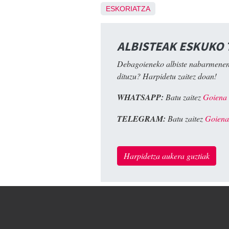
ESKORIATZA
ALBISTEAK ESKUKO
Debagoieneko albiste nabarmenen
dituzu? Harpidetu zaitez doan!
WHATSAPP:
Batu zaitez
Goiena
TELEGRAM:
Batu zaitez
Goiena
Harpidetza aukera guztiak