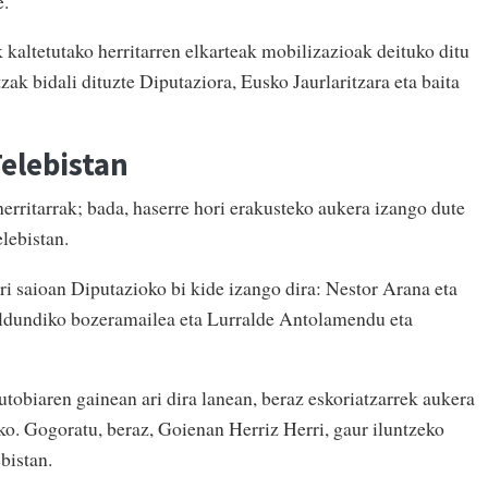
e.
 kaltetutako herritarren elkarteak mobilizazioak deituko ditu
ak bidali dituzte Diputaziora, Eusko Jaurlaritzara eta baita
Telebistan
erritarrak; bada, haserre hori erakusteko aukera izango dute
elebistan.
ri saioan Diputazioko bi kide izango dira: Nestor Arana eta
ldundiko bozeramailea eta Lurralde Antolamendu eta
tobiaren gainean ari dira lanean, beraz eskoriatzarrek aukera
eko. Gogoratu, beraz, Goienan Herriz Herri, gaur iluntzeko
bistan.