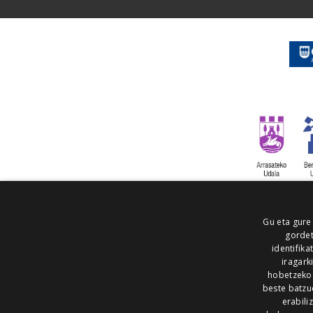
Gu eta gure
gordet
identifika
iragark
hobetzeko
beste batzu
erabili