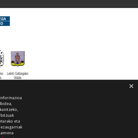
×
 informazioa
lbidea,
skaintzeko,
rbitzuak
etarako eta
 ezaugarriak
 baimena