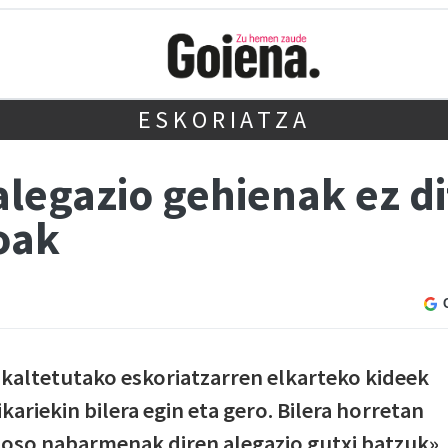
ESKORIATZA
 alegazio gehienak ez di
oak
 kaltetutako eskoriatzarren elkarteko kideek
ariekin bilera egin eta gero. Bilera horretan
oso nabarmenak diren alegazio gutxi batzuk»