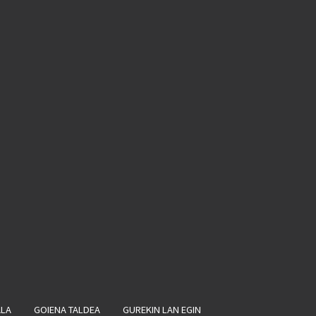
ALA
GOIENA TALDEA
GUREKIN LAN EGIN