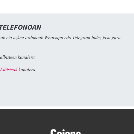
 TELEFONOAN
ak eta azken ordukoak Whatsapp edo Telegram bidez jaso gura
albisteen kanalera.
Albisteak
kanalera.