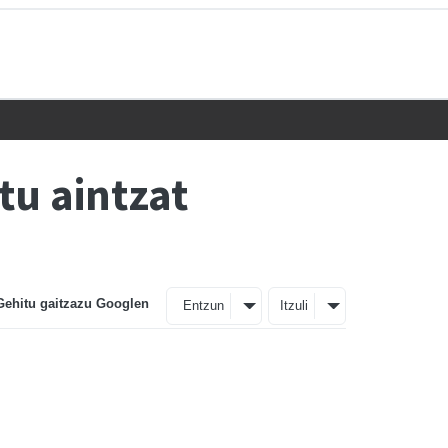
tu aintzat
Gehitu gaitzazu Googlen
Entzun
Itzuli