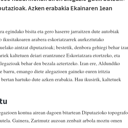
putazioak. Azken erabakia Ekainaren 1ean
a egindako bisita eta gero haserre jarraitzen dute autobiak
tzo ikusitakoaren arabera eskoriatzarrek aurkeztutako
tuelako aintzat diputazioak; bestetik, denbora gehiegi behar iza
iek kaltetuen deiari erantzunez Eskoriatzara etortzeko, eta
alegazioak behar den bezala aztertzeko. Izan ere, Aldundiko
e barru, emango diete alegazioen gaineko euren iritzia
 bertan hartuko dute azken erabakia. Hau ikusirik, kaltetuek
tu
alegazioen kontua airean dagoen bitartean Diputazioko topograf
 dutela. Gainera, Zarimutz auzoan zenbait arbola moztu omen