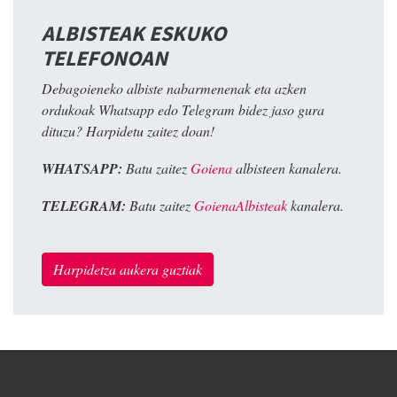
ALBISTEAK ESKUKO
TELEFONOAN
Debagoieneko albiste nabarmenenak eta azken
ordukoak Whatsapp edo Telegram bidez jaso gura
dituzu? Harpidetu zaitez doan!
WHATSAPP:
Batu zaitez
Goiena
albisteen kanalera.
TELEGRAM:
Batu zaitez
GoienaAlbisteak
kanalera.
Harpidetza aukera guztiak