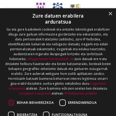
×
Zure datuen erabilera
arduratsua
Gu eta gure bazkideek cookieak eta antzeko teknologiak erabiltzen
ditugu zure gailuan informazioa gordetzeko eta eskuratzeko, eta
datu pertsonalak tratatzeko (adibidez, zure IP helbidea,
identifikatzaile bakarrak eta nabigazio-datuak), iragarki eta eduki
pertsonalizatuak eskaintzeko, iragarkiak eta edukia neurtzeko,
audientziaren inguruko ikuspegiak lortzeko eta zerbitzuak
hobetzeko.
Hirugarrenen hornitzaileek (4)
zure datuak ere trata
ditzakete helburu hauetarako eta beste batzuetarako, besteak beste
kokapen geografiko zehatzeko datuak eta gailuaren ezaugarriak
erabiliz. Zure aukerak webgune honi soilik aplikatzen zaizkio.
Hornitzaile batzuek baimena beharrean interes legitimoa oinarri
gisa erabil dezakete; aurka egiteko eskubidea duzu
Iragarkien
ezarpenak
atalean. Zure baimena edozein unetan ken dezakezu
Cookieen ezarpenak
atalean.
Pribatutasun-politika
BEHAR-BEHARREZKOA
ERRENDIMENDUA
BIDERATZEA
FUNTZIONALTASUNA