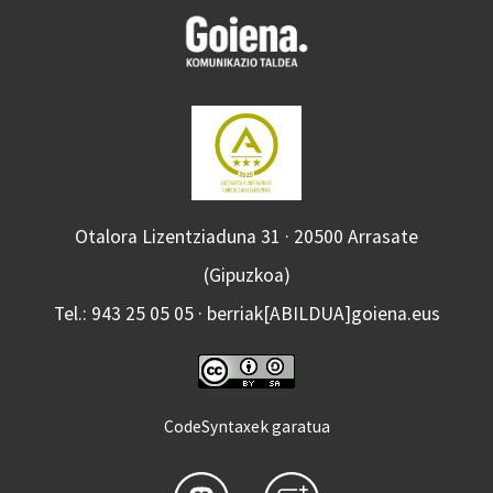
Otalora Lizentziaduna 31 · 20500 Arrasate
(Gipuzkoa)
Tel.: 943 25 05 05 · berriak[ABILDUA]goiena.eus
CodeSyntaxek garatua