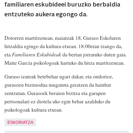
familiaren eskubideei buruzko berbaldia
entzuteko aukera egongo da.
Dotorren martitzenean, maiatzak 18, Guraso Eskolaren
hitzaldia egingo da kultura etxean. 18:00etan izango da,
eta
Familiaren Eskubideak
da bertan jorratuko duten gaia.
Maite Garcia psikologoak hartuko du hitza martitzenean.
Guraso izateak betebehar ugari dakar, eta ondorioz,
gurasoen bizimodua mugatuta geratzen da hainbat
zentzutan. Gurasoek beraien bizitza eta garapen
pertsonalari ez diotela uko egin behar azalduko du
psikologoak kultura etxean.
ESKORIATZA