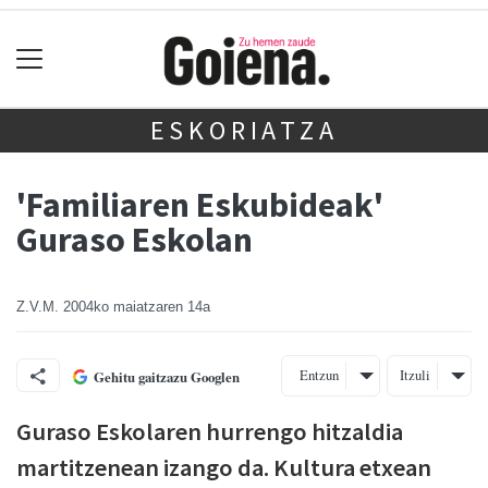
ESKORIATZA
'Familiaren Eskubideak'
Guraso Eskolan
Z.V.M.
2004ko maiatzaren 14a
Entzun
Itzuli
Gehitu gaitzazu Googlen
Guraso Eskolaren hurrengo hitzaldia
martitzenean izango da. Kultura etxean