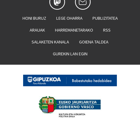
HONI BURUZ
LEGE OHARRA
PUBLIZITATEA
ARAUAK
HARREMANETARAKO
RSS
SALAKETEN KANALA
GOIENA TALDEA
GUREKIN LAN EGIN