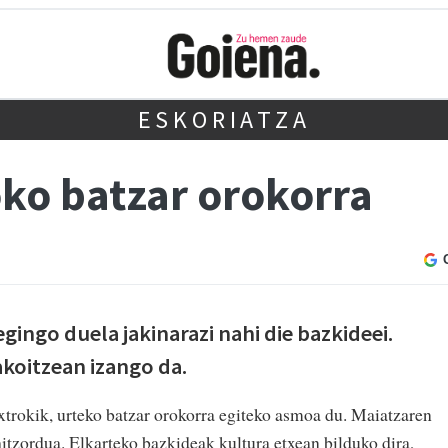
ESKORIATZA
oko batzar orokorra
gingo duela jakinarazi nahi die bazkideei.
koitzean izango da.
trokik, urteko batzar orokorra egiteko asmoa du. Maiatzaren
itzordua. Elkarteko bazkideak kultura etxean bilduko dira,