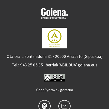
Otalora Lizentziaduna 31 · 20500 Arrasate (Gipuzkoa)
Tel.: 943 25 05 05 · berriak[ABILDUA]goiena.eus
CodeSyntaxek garatua