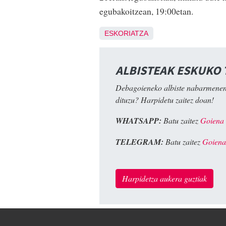
egubakoitzean, 19:00etan.
ESKORIATZA
ALBISTEAK ESKUKO
Debagoieneko albiste nabarmenen
dituzu? Harpidetu zaitez doan!
WHATSAPP:
Batu zaitez
Goiena
TELEGRAM:
Batu zaitez
Goiena
Harpidetza aukera guztiak