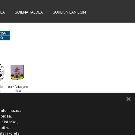
ALA
GOIENA TALDEA
GUREKIN LAN EGIN
×
 informazioa
lbidea,
skaintzeko,
rbitzuak
etarako eta