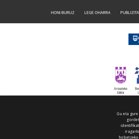
HONI BURUZ
LEGE OHARRA
PUBLIZIT
Gu eta gure
gordet
identifika
iragark
hobetzeko