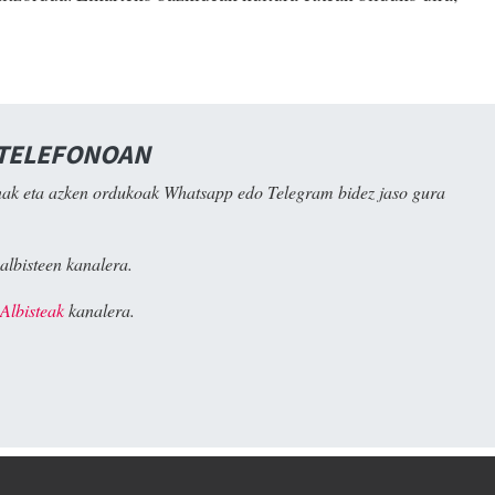
 TELEFONOAN
ak eta azken ordukoak Whatsapp edo Telegram bidez jaso gura
albisteen kanalera.
Albisteak
kanalera.