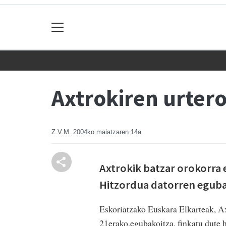
Axtrokiren urter
Z.V.M.
2004ko maiatzaren 14a
Axtrokik batzar orokorra e
Hitzordua datorren eguba
Eskoriatzako Euskara Elkarteak, Ax
21erako,egubakoitza, finkatu dute h