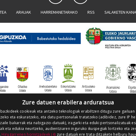
ATEA
ARAUAK
HARREMANETARAKO
RSS
SALAKETEN KAN
Zure datuen erabilera arduratsua
 bazkideek cookieak eta antzeko teknologiak erabiltzen ditugu zure gailuan
zeko eta eskuratzeko, eta datu pertsonalak tratatzeko (adibidez, zure IP he
tzaile bakarrak eta nabigazio-datuak), iragarki eta eduki pertsonalizatuak e
iak eta edukia neurtzeko, audientziaren inguruko ikuspegiak lortzeko eta ze
.
Hirugarrenen hornitzaileek (4)
zure datuak ere trata ditzakete helburu hau