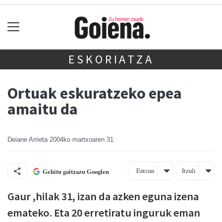
ESKORIATZA
Ortuak eskuratzeko epea
amaitu da
Deiane Arrieta
2004ko martxoaren 31
Entzun
Itzuli
Gehitu gaitzazu Googlen
Gaur ,hilak 31, izan da azken eguna izena
emateko. Eta 20 erretiratu inguruk eman