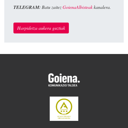
TELEGRAM:
Batu zaitez
GoienaAlbisteak
kanalera.
Harpidetza aukera guztiak