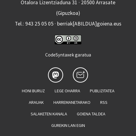
Otalora Lizentziaduna 31 · 20500 Arrasate
(Gipuzkoa)
Tel.: 943 25 05 05 · berriak[ABILDUA]goiena.eus
CodeSyntaxek garatua
HONI BURUZ
LEGE OHARRA
PUBLIZITATEA
ARAUAK
HARREMANETARAKO
RSS
SALAKETEN KANALA
GOIENA TALDEA
GUREKIN LAN EGIN