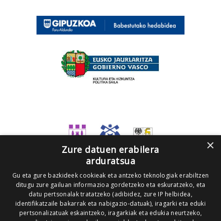
×
Zure datuen erabilera
arduratsua
Gu eta gure bazkideek cookieak eta antzeko teknologiak erabiltzen
ditugu zure gailuan informazioa gordetzeko eta eskuratzeko, eta
datu pertsonalak tratatzeko (adibidez, zure IP helbidea,
identifikatzaile bakarrak eta nabigazio-datuak), iragarki eta eduki
pertsonalizatuak eskaintzeko, iragarkiak eta edukia neurtzeko,