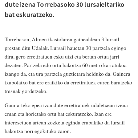
dute izena Torrebasoko 30 lursaieltariko
bat eskuratzeko.
Torrebason, Almen ikastolaren gainealdean 3 lursail
prestau ditu Udalak. Lursail hauetan 30 partzela egingo
dira, gero erretiratuen esku utzi eta bertan ortua jarri
dezaten. Partzela edo ortu bakoitza 60 metro karratukoa
izango da, eta ura partzela guztietara helduko da. Gainera
txabolatxo bat ere eraikiko da erretiratuek euren baratzeko
tresnak gordetzeko.
Gaur arteko epea izan dute erretiratuek udaletxean izena
eman eta horietako ortu bat eskuratzeko. Izan ere
interesetuen artean zozketa eginda erabakiko da lursail
bakoitza nori egokituko zaion.