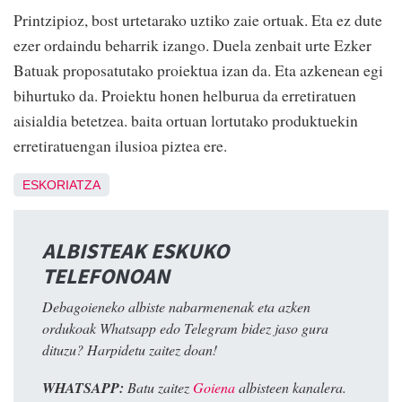
Printzipioz, bost urtetarako uztiko zaie ortuak. Eta ez dute
ezer ordaindu beharrik izango. Duela zenbait urte Ezker
Batuak proposatutako proiektua izan da. Eta azkenean egi
bihurtuko da. Proiektu honen helburua da erretiratuen
aisialdia betetzea. baita ortuan lortutako produktuekin
erretiratuengan ilusioa piztea ere.
ESKORIATZA
ALBISTEAK ESKUKO
TELEFONOAN
Debagoieneko albiste nabarmenenak eta azken
ordukoak Whatsapp edo Telegram bidez jaso gura
dituzu? Harpidetu zaitez doan!
WHATSAPP:
Batu zaitez
Goiena
albisteen kanalera.