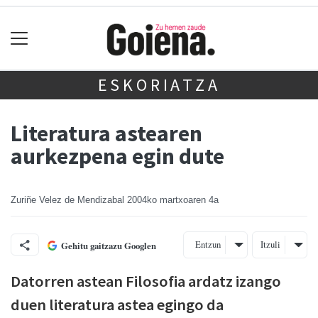
ESKORIATZA
Literatura astearen
aurkezpena egin dute
Zuriñe Velez de Mendizabal
2004ko martxoaren 4a
Entzun
Itzuli
Gehitu gaitzazu Googlen
Datorren astean Filosofia ardatz izango
duen literatura astea egingo da