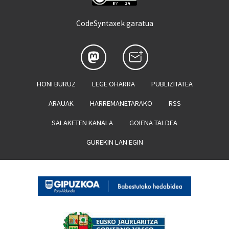
CodeSyntaxek garatua
HONI BURUZ
LEGE OHARRA
PUBLIZITATEA
ARAUAK
HARREMANETARAKO
RSS
SALAKETEN KANALA
GOIENA TALDEA
GUREKIN LAN EGIN