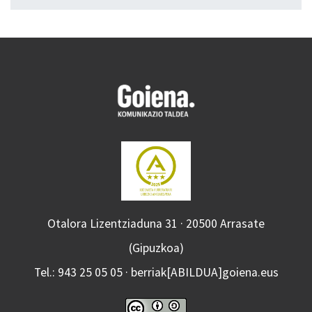
Otalora Lizentziaduna 31 · 20500 Arrasate
(Gipuzkoa)
Tel.: 943 25 05 05 · berriak[ABILDUA]goiena.eus