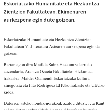
Eskoriatzako Humanitate eta Hezkuntza
Zientzien Fakultatean. Ekimenaren
aurkezpena egin dute goizean.
Eskoriatzako Humanitate eta Hezkuntza Zientzien
Fakultatean VI.Literatura Astearen aurkezpena egin da
goizean.
Bertan egon dira Matilde Sainz Hezkuntza lerroko
zuzendaria, Arantza Ozaeta Fakultateko Hizkuntza
irakaslea, Maider Otamendi Eskoriatzako kultura
zinegotzia eta Fito Rodriguez EHUko irakasle eta UEUko
kidea.
Datorren asteko nondik-norakoak azaldu dituzte, eta Kant
ardatz duten jardunaldiak direnez, filosofoari buruzko