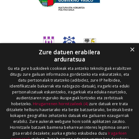
×
Zure datuen erabilera
arduratsua
Gu eta gure bazkideek cookieak eta antzeko teknologiak erabiltzen
ditugu zure gailuan informazioa gordetzeko eta eskuratzeko, eta
datu pertsonalak tratatzeko (adibidez, zure IP helbidea,
identifikatzaile bakarrak eta nabigazio-datuak), iragarki eta eduki
pertsonalizatuak eskaintzeko, iragarkiak eta edukia neurtzeko,
audientziaren inguruko ikuspegiak lortzeko eta zerbitzuak
hobetzeko.
Hirugarrenen hornitzaileek (4)
zure datuak ere trata
ditzakete helburu hauetarako eta beste batzuetarako, besteak beste
kokapen geografiko zehatzeko datuak eta gailuaren ezaugarriak
erabiliz. Zure aukerak webgune honi soilik aplikatzen zaizkio.
Hornitzaile batzuek baimena beharrean interes legitimoa oinarri
gisa erabil dezakete; aurka egiteko eskubidea duzu
Iragarkien