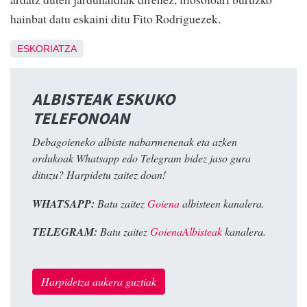
hainbat datu eskaini ditu Fito Rodriguezek.
ESKORIATZA
ALBISTEAK ESKUKO
TELEFONOAN
Debagoieneko albiste nabarmenenak eta azken
ordukoak Whatsapp edo Telegram bidez jaso gura
dituzu? Harpidetu zaitez doan!
WHATSAPP:
Batu zaitez
Goiena
albisteen kanalera.
TELEGRAM:
Batu zaitez
GoienaAlbisteak
kanalera.
Harpidetza aukera guztiak