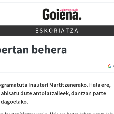
ESKORIATZA
 bertan behera
ogramatuta Inauteri Martitzenerako. Hala ere,
 abisatu dute antolatzaileek, dantzan parte
 dagoelako.
 Inauteri Martitzenerako. Hala ere, bertan behera geratu dela