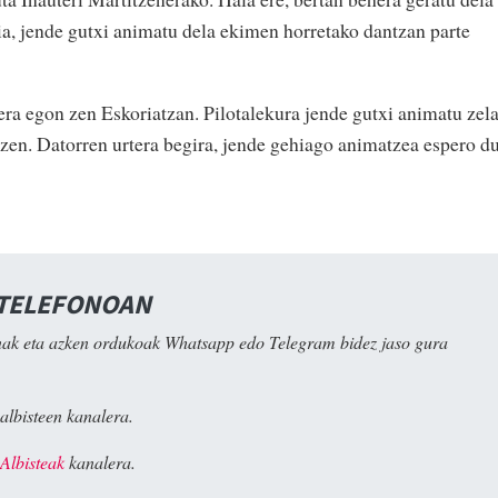
ia, jende gutxi animatu dela ekimen horretako dantzan parte
era egon zen Eskoriatzan. Pilotalekura jende gutxi animatu zel
i zen. Datorren urtera begira, jende gehiago animatzea espero d
 TELEFONOAN
ak eta azken ordukoak Whatsapp edo Telegram bidez jaso gura
albisteen kanalera.
Albisteak
kanalera.