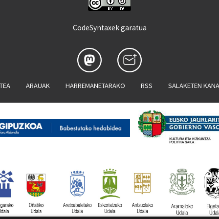
CodeSyntaxek garatua
ATEA
ARAUAK
HARREMANETARAKO
RSS
SALAKETEN KAN