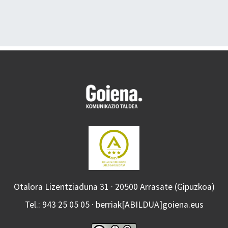
Otalora Lizentziaduna 31 · 20500 Arrasate (Gipuzkoa)
Tel.: 943 25 05 05 · berriak[ABILDUA]goiena.eus