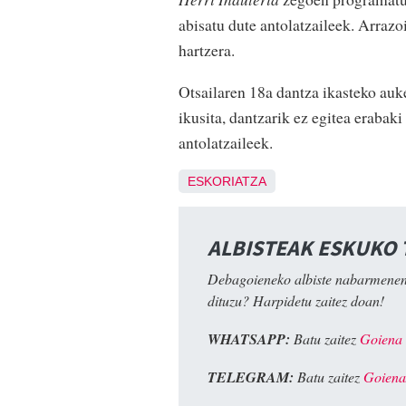
abisatu dute antolatzaileek. Arrazo
hartzera.
Otsailaren 18a dantza ikasteko auk
ikusita, dantzarik ez egitea erabak
antolatzaileek.
ESKORIATZA
ALBISTEAK ESKUKO
Debagoieneko albiste nabarmenen
dituzu? Harpidetu zaitez doan!
WHATSAPP:
Batu zaitez
Goiena
TELEGRAM:
Batu zaitez
Goiena