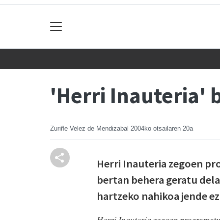
'Herri Inauteria'
Zuriñe Velez de Mendizabal
2004ko otsailaren 20a
Herri Inauteria zegoen pr
bertan behera geratu dela
hartzeko nahikoa jende ez
Herri Inauteria
zegoen programatuta