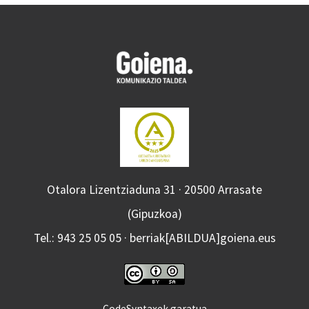
Otalora Lizentziaduna 31 · 20500 Arrasate
(Gipuzkoa)
Tel.: 943 25 05 05 · berriak[ABILDUA]goiena.eus
CodeSyntaxek garatua