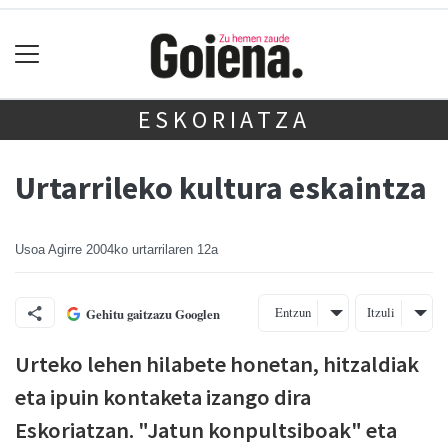
ESKORIATZA
Urtarrileko kultura eskaintza
Usoa Agirre
2004ko urtarrilaren 12a
Entzun
Itzuli
Gehitu gaitzazu Googlen
Urteko lehen hilabete honetan, hitzaldiak
eta ipuin kontaketa izango dira
Eskoriatzan. "Jatun konpultsiboak" eta