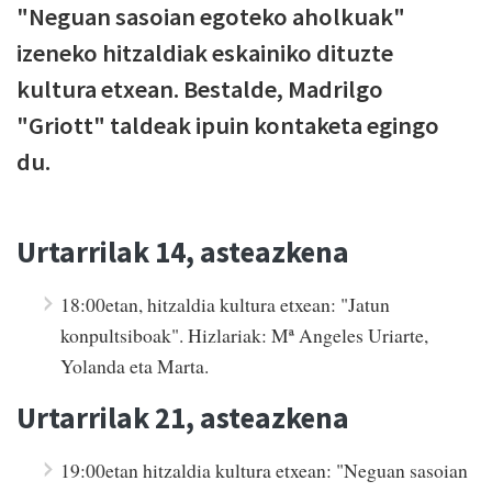
"Neguan sasoian egoteko aholkuak"
izeneko hitzaldiak eskainiko dituzte
kultura etxean. Bestalde, Madrilgo
"Griott" taldeak ipuin kontaketa egingo
du.
Urtarrilak 14, asteazkena
18:00etan, hitzaldia kultura etxean: "Jatun
konpultsiboak". Hizlariak: Mª Angeles Uriarte,
Yolanda eta Marta.
Urtarrilak 21, asteazkena
19:00etan hitzaldia kultura etxean: "Neguan sasoian