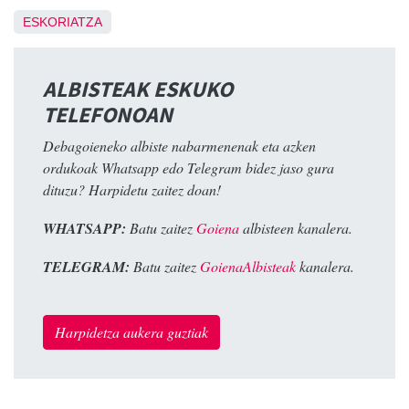
ESKORIATZA
ALBISTEAK ESKUKO
TELEFONOAN
Debagoieneko albiste nabarmenenak eta azken
ordukoak Whatsapp edo Telegram bidez jaso gura
dituzu? Harpidetu zaitez doan!
WHATSAPP:
Batu zaitez
Goiena
albisteen kanalera.
TELEGRAM:
Batu zaitez
GoienaAlbisteak
kanalera.
Harpidetza aukera guztiak