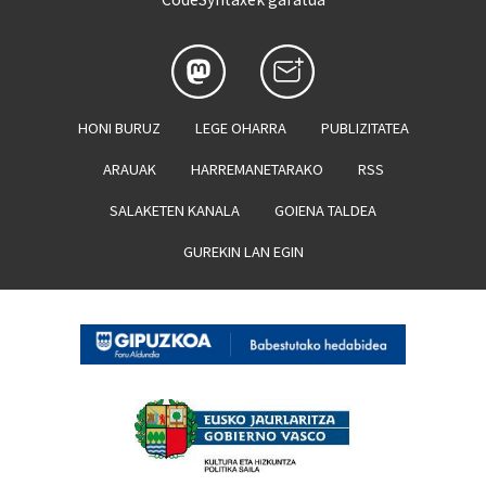
HONI BURUZ
LEGE OHARRA
PUBLIZITATEA
ARAUAK
HARREMANETARAKO
RSS
SALAKETEN KANALA
GOIENA TALDEA
GUREKIN LAN EGIN