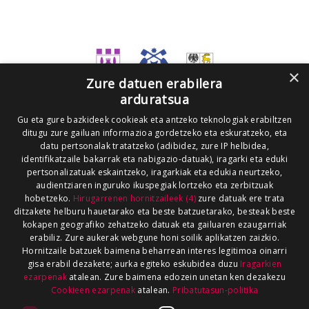
×
Zure datuen erabilera
arduratsua
Gu eta gure bazkideek cookieak eta antzeko teknologiak erabiltzen
ditugu zure gailuan informazioa gordetzeko eta eskuratzeko, eta
datu pertsonalak tratatzeko (adibidez, zure IP helbidea,
identifikatzaile bakarrak eta nabigazio-datuak), iragarki eta eduki
pertsonalizatuak eskaintzeko, iragarkiak eta edukia neurtzeko,
audientziaren inguruko ikuspegiak lortzeko eta zerbitzuak
hobetzeko.
Hirugarrenen hornitzaileek (4)
zure datuak ere trata
ditzakete helburu hauetarako eta beste batzuetarako, besteak beste
kokapen geografiko zehatzeko datuak eta gailuaren ezaugarriak
erabiliz. Zure aukerak webgune honi soilik aplikatzen zaizkio.
Hornitzaile batzuek baimena beharrean interes legitimoa oinarri
gisa erabil dezakete; aurka egiteko eskubidea duzu
Iragarkien
ezarpenak
atalean. Zure baimena edozein unetan ken dezakezu
Cookieen ezarpenak
atalean.
Pribatutasun-politika