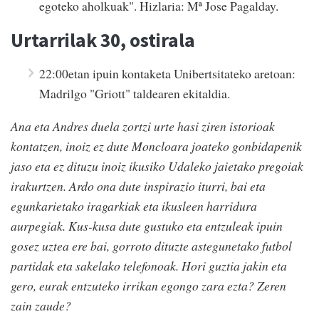
egoteko aholkuak". Hizlaria: Mª Jose Pagalday.
Urtarrilak 30, ostirala
22:00etan ipuin kontaketa Unibertsitateko aretoan:
Madrilgo "Griott" taldearen ekitaldia.
Ana eta Andres duela zortzi urte hasi ziren istorioak
kontatzen, inoiz ez dute Moncloara joateko gonbidapenik
jaso eta ez dituzu inoiz ikusiko Udaleko jaietako pregoiak
irakurtzen.
Ardo ona dute inspirazio iturri, bai eta
egunkarietako iragarkiak eta ikusleen harridura
aurpegiak. Kus-kusa dute gustuko eta entzuleak ipuin
gosez uztea ere bai, gorroto dituzte astegunetako futbol
partidak eta sakelako telefonoak. Hori guztia jakin eta
gero, eurak entzuteko irrikan egongo zara ezta? Zeren
zain zaude?