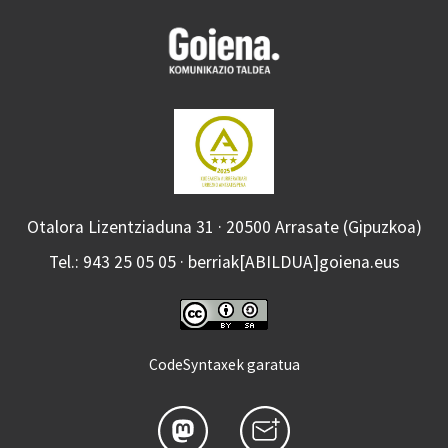
Otalora Lizentziaduna 31 · 20500 Arrasate (Gipuzkoa)
Tel.: 943 25 05 05 · berriak[ABILDUA]goiena.eus
CodeSyntaxek garatua