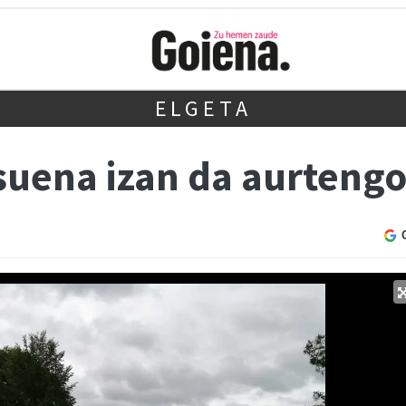
ELGETA
suena izan da aurteng