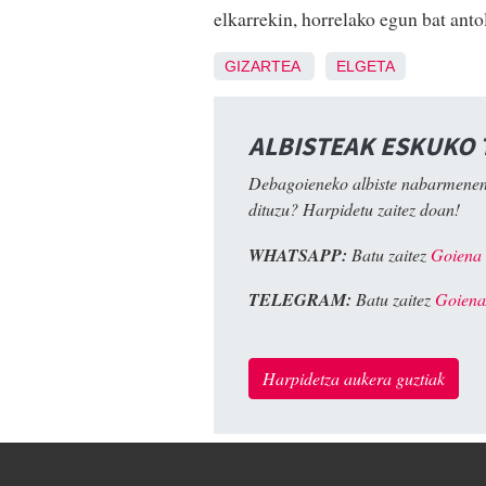
elkarrekin, horrelako egun bat anto
GIZARTEA
ELGETA
ALBISTEAK ESKUKO
Debagoieneko albiste nabarmenen
dituzu? Harpidetu zaitez doan!
WHATSAPP:
Batu zaitez
Goiena
TELEGRAM:
Batu zaitez
Goiena
Harpidetza aukera guztiak