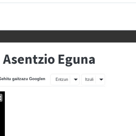
o Asentzio Eguna
Gehitu gaitzazu Googlen
Entzun
Itzuli