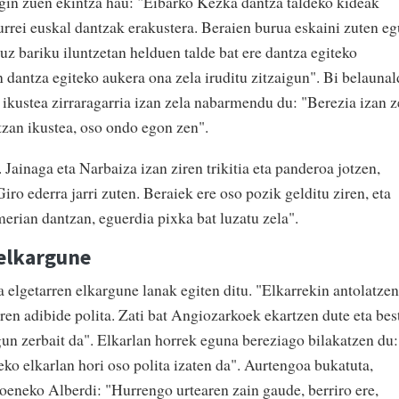
agin zuen ekintza hau: "Eibarko Kezka dantza taldeko kideak
urrei euskal dantzak erakustera. Beraien burua eskaini zuten e
uz bariku iluntzetan helduen talde bat ere dantza egiteko
n dantza egiteko aukera ona zela iruditu zitzaigun". Bi belaunal
 ikustea zirraragarria izan zela nabarmendu du: "Berezia izan 
tzan ikustea, oso ondo egon zen".
 Jainaga eta Narbaiza izan ziren trikitia eta panderoa jotzen,
ro ederra jarri zuten. Beraiek ere oso pozik gelditu ziren, eta
erian dantzan, eguerdia pixka bat luzatu zela".
 elkargune
 elgetarren elkargune lanak egiten ditu. "Elkarrekin antolatzen
en adibide polita. Zati bat Angiozarkoek ekartzen dute eta bes
gun zerbait da". Elkarlan horrek eguna bereziago bilakatzen du:
eko elkarlan hori oso polita izaten da". Aurtengoa bukatuta,
goeneko Alberdi: "
Hurrengo urtearen zain gaude, berriro ere,