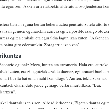
lita egon zen. Azken urteetakoekin alderatuta oso jendetsua iza
siera batean eguna bertan behera uztea pentsatu zutela aitortu
za izan genuen egunarekin aurrera egitea posible izango ote ze
urrera egitea erabaki eta eguraldia lagun izan zuten: "Azkenean
ta baina giro ederrarekin. Zoragarria izan zen".
rikuntza
 Asentzio egunak: Meza, luntxa eta erromeria. Hala ere, aurreko
baki zuten, eta zinegotziak azaldu duenez, egitarauari buelta b
unari buelta bat eman nahi izan diogu". Aurten, tekla zuzenak
ikuntzek ekarri dute jende gehiago bertara hurbiltzea: "Bai,
kartzen".
skal dantzak izan ziren. Alberdik dioenez, Elgetan dantza egit