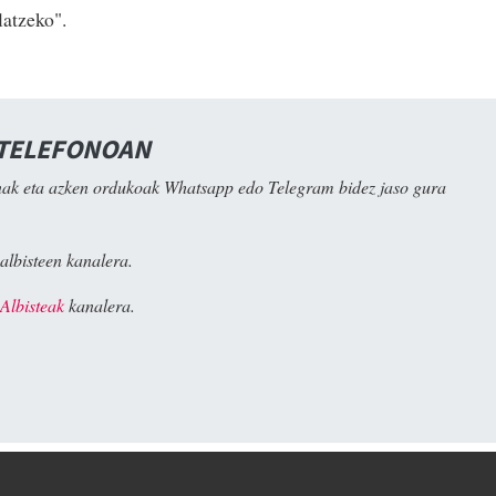
latzeko".
 TELEFONOAN
ak eta azken ordukoak Whatsapp edo Telegram bidez jaso gura
albisteen kanalera.
Albisteak
kanalera.