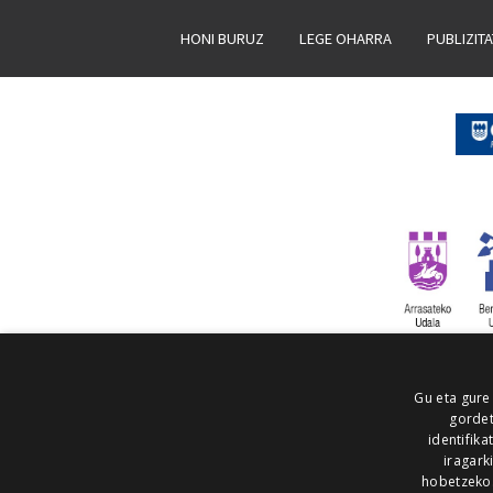
HONI BURUZ
LEGE OHARRA
PUBLIZIT
Gu eta gure
gordet
identifika
iragark
hobetzeko