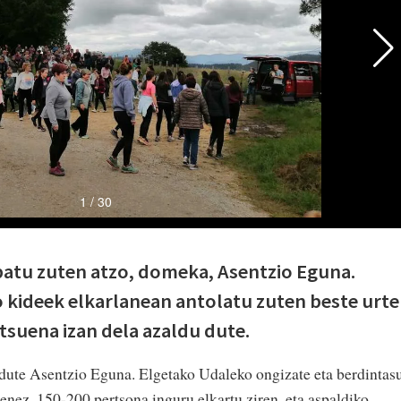
patu zuten atzo, domeka, Asentzio Eguna.
 kideek elkarlanean antolatu zuten beste urte
tsuena izan dela azaldu dute.
 dute Asentzio Eguna. Elgetako Udaleko ongizate eta berdintas
enez, 150-200 pertsona inguru elkartu ziren, eta aspaldiko