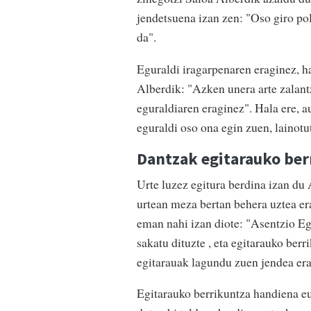
jendetsuena izan zen: "Oso giro po
da".
Eguraldi iragarpenaren eraginez, ha
Alberdik: "Azken unera arte zalant
eguraldiaren eraginez". Hala ere, a
eguraldi oso ona egin zuen, lainotu
Dantzak egitarauko ber
Urte luzez egitura berdina izan du
urtean meza bertan behera uztea era
eman nahi izan diote: "Asentzio Eg
sakatu dituzte , eta egitarauko berr
egitarauak lagundu zuen jendea era
Egitarauko berrikuntza handiena eu