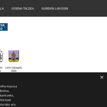
ALA
GOIENA TALDEA
GUREKIN LAN EGIN
×
 informazioa
lbidea,
skaintzeko,
rbitzuak
etarako eta