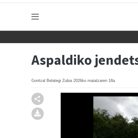
Aspaldiko jendet
Gontzal Belategi Zubia
2026ko maiatzaren 18a