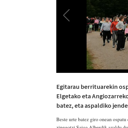
Egitarau berrituarekin os
Elgetako eta Angiozarreko
batez, eta aspaldiko jende
Beste urte batez giro onean ospatu
zinegotzi Saioa Alberdik azaldu du