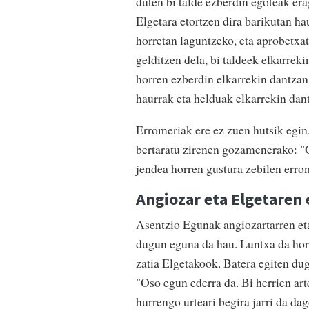
duten bi talde ezberdin egoteak er
Elgetara etortzen dira barikutan ha
horretan laguntzeko, eta aprobetxat
gelditzen dela, bi taldeek elkarreki
horren ezberdin elkarrekin dantzan
haurrak eta helduak elkarrekin dan
Erromeriak ere ez zuen hutsik egin.
bertaratu zirenen gozamenerako: "Gi
jendea horren gustura zebilen errom
Angiozar eta Elgetaren
Asentzio Egunak angiozartarren eta
dugun eguna da hau. Luntxa da horr
zatia Elgetakook. Batera egiten du
"Oso egun ederra da. Bi herrien art
hurrengo urteari begira jarri da da