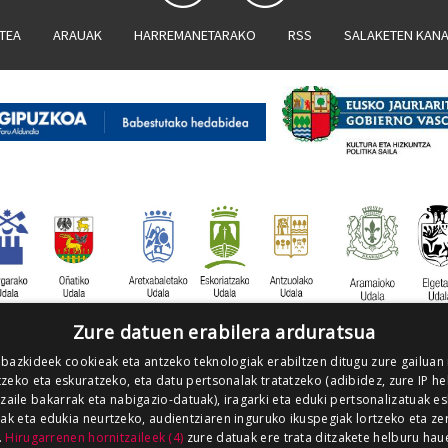
ATEA
ARAUAK
HARREMANETARAKO
RSS
SALAKETEN KAN
Zure datuen erabilera arduratsua
 bazkideek cookieak eta antzeko teknologiak erabiltzen ditugu zure gailuan
zeko eta eskuratzeko, eta datu pertsonalak tratatzeko (adibidez, zure IP he
tzaile bakarrak eta nabigazio-datuak), iragarki eta eduki pertsonalizatuak e
iak eta edukia neurtzeko, audientziaren inguruko ikuspegiak lortzeko eta ze
.
Hirugarrenen hornitzaileek (4)
zure datuak ere trata ditzakete helburu hau