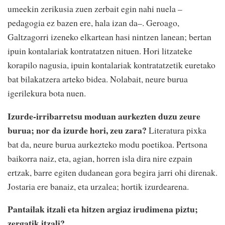
umeekin zerikusia zuen zerbait egin nahi nuela –
pedagogia ez bazen ere, hala izan da–. Geroago,
Galtzagorri izeneko elkartean hasi nintzen lanean; bertan
ipuin kontalariak kontratatzen nituen. Hori litzateke
korapilo nagusia, ipuin kontalariak kontratatzetik euretako
bat bilakatzera arteko bidea. Nolabait, neure burua
igerilekura bota nuen.
Izurde-irribarretsu moduan aurkezten duzu zeure
burua; nor da izurde hori, zeu zara?
Literatura pixka
bat da, neure burua aurkezteko modu poetikoa. Pertsona
baikorra naiz, eta, agian, horren isla dira nire ezpain
ertzak, barre egiten dudanean gora begira jarri ohi direnak.
Jostaria ere banaiz, eta urzalea; hortik izurdearena.
Pantailak itzali eta hitzen argiaz irudimena piztu;
zergatik itzali?