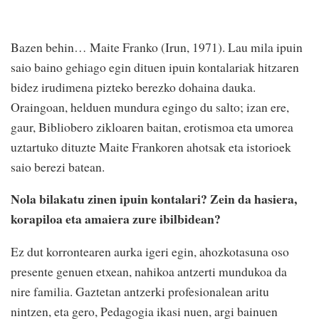
Bazen behin… Maite Franko (Irun, 1971). Lau mila ipuin
saio baino gehiago egin dituen ipuin kontalariak hitzaren
bidez irudimena pizteko berezko dohaina dauka.
Oraingoan, helduen mundura egingo du salto; izan ere,
gaur, Bibliobero zikloaren baitan, erotismoa eta umorea
uztartuko dituzte Maite Frankoren ahotsak eta istorioek
saio berezi batean.
Nola bilakatu zinen ipuin kontalari? Zein da hasiera,
korapiloa eta amaiera zure ibilbidean?
Ez dut korrontearen aurka igeri egin, ahozkotasuna oso
presente genuen etxean, nahikoa antzerti mundukoa da
nire familia. Gaztetan antzerki profesionalean aritu
nintzen, eta gero, Pedagogia ikasi nuen, argi bainuen