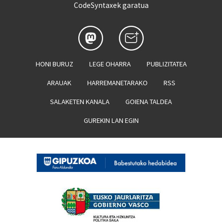
CodeSyntaxek garatua
HONI BURUZ
LEGE OHARRA
PUBLIZITATEA
ARAUAK
HARREMANETARAKO
RSS
SALAKETEN KANALA
GOIENA TALDEA
GUREKIN LAN EGIN