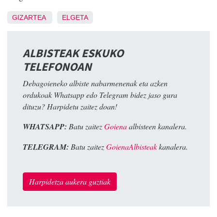
GIZARTEA
ELGETA
ALBISTEAK ESKUKO
TELEFONOAN
Debagoieneko albiste nabarmenenak eta azken
ordukoak Whatsapp edo Telegram bidez jaso gura
dituzu? Harpidetu zaitez doan!
WHATSAPP:
Batu zaitez
Goiena
albisteen kanalera.
TELEGRAM:
Batu zaitez
GoienaAlbisteak
kanalera.
Harpidetza aukera guztiak