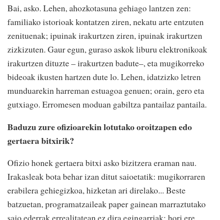
Bai, asko. Lehen, ahozkotasuna gehiago lantzen zen:
familiako istorioak kontatzen ziren, nekatu arte entzuten
zenituenak; ipuinak irakurtzen ziren, ipuinak irakurtzen
zizkizuten. Gaur egun, guraso askok liburu elektronikoak
irakurtzen dituzte – irakurtzen badute–, eta mugikorreko
bideoak ikusten hartzen dute lo. Lehen, idatzizko letren
munduarekin harreman estuagoa genuen; orain, gero eta
gutxiago. Erromesen moduan gabiltza pantailaz pantaila.
Baduzu zure ofizioarekin lotutako oroitzapen edo
gertaera bitxirik?
Ofizio honek gertaera bitxi asko bizitzera eraman nau.
Irakasleak bota behar izan ditut saioetatik: mugikorraren
erabilera gehiegizkoa, hizketan ari direlako... Beste
batzuetan, programatzaileak paper gainean marraztutako
saio ederrak errealitatean ez dira egingarriak; hori ere