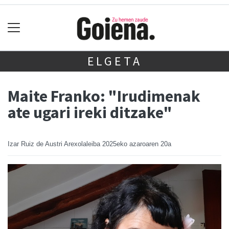
ELGETA
Maite Franko: "Irudimenak
ate ugari ireki ditzake"
Izar Ruiz de Austri Arexolaleiba
2025eko azaroaren 20a