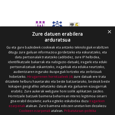
×
Zure datuen erabilera
arduratsua
Gu eta gure bazkideek cookieak eta antzeko teknologiak erabiltzen
ditugu zure gailuan informazioa gordetzeko eta eskuratzeko, eta
datu pertsonalak tratatzeko (adibidez, zure IP helbidea,
identifikatzaile bakarrak eta nabigazio-datuak), iragarki eta eduki
pertsonalizatuak eskaintzeko, iragarkiak eta edukia neurtzeko,
audientziaren inguruko ikuspegiak lortzeko eta zerbitzuak
hobetzeko.
Hirugarrenen hornitzaileek (4)
zure datuak ere trata
ditzakete helburu hauetarako eta beste batzuetarako, besteak beste
kokapen geografiko zehatzeko datuak eta gailuaren ezaugarriak
erabiliz. Zure aukerak webgune honi soilik aplikatzen zaizkio.
Hornitzaile batzuek baimena beharrean interes legitimoa oinarri
gisa erabil dezakete; aurka egiteko eskubidea duzu
Iragarkien
ezarpenak
atalean. Zure baimena edozein unetan ken dezakezu
Cookieen ezarpenak
atalean.
Pribatutasun-politika