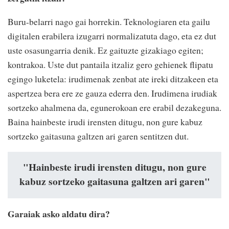
Buru-belarri nago gai horrekin. Teknologiaren eta gailu
digitalen erabilera izugarri normalizatuta dago, eta ez dut
uste osasungarria denik. Ez gaituzte gizakiago egiten;
kontrakoa. Uste dut pantaila itzaliz gero gehienek flipatu
egingo luketela: irudimenak zenbat ate ireki ditzakeen eta
aspertzea bera ere ze gauza ederra den. Irudimena irudiak
sortzeko ahalmena da, egunerokoan ere erabil dezakeguna.
Baina hainbeste irudi irensten ditugu, non gure kabuz
sortzeko gaitasuna galtzen ari garen sentitzen dut.
"Hainbeste irudi irensten ditugu, non gure
kabuz sortzeko gaitasuna galtzen ari garen"
Garaiak asko aldatu dira?