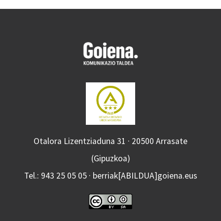
Otalora Lizentziaduna 31 · 20500 Arrasate
(Gipuzkoa)
Tel.: 943 25 05 05 · berriak[ABILDUA]goiena.eus