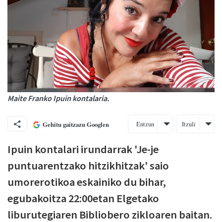
Maite Franko Ipuin kontalaria.
Entzun
Itzuli
Gehitu gaitzazu Googlen
Ipuin kontalari irundarrak 'Je-je
puntuarentzako hitzikhitzak' saio
umorerotikoa eskainiko du bihar,
egubakoitza 22:00etan Elgetako
liburutegiaren Bibliobero zikloaren baitan.