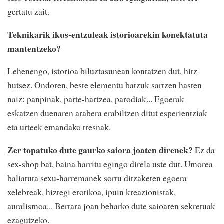
gertatu zait.
Teknikarik ikus-entzuleak istorioarekin konektatuta
mantentzeko?
Lehenengo, istorioa biluztasunean kontatzen dut, hitz
hutsez. Ondoren, beste elementu batzuk sartzen hasten
naiz: panpinak, parte-hartzea, parodiak... Egoerak
eskatzen duenaren arabera erabiltzen ditut esperientziak
eta urteek emandako tresnak.
Zer topatuko dute gaurko saiora joaten direnek?
Ez da
sex-shop bat, baina harritu egingo direla uste dut. Umorea
baliatuta sexu-harremanek sortu ditzaketen egoera
xelebreak, hiztegi erotikoa, ipuin kreazionistak,
auralismoa... Bertara joan beharko dute saioaren sekretuak
ezagutzeko.