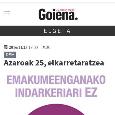
ELGETA
2016/11/25
18:00 - 19:30
DEIA
Azaroak 25, elkarretaratzea