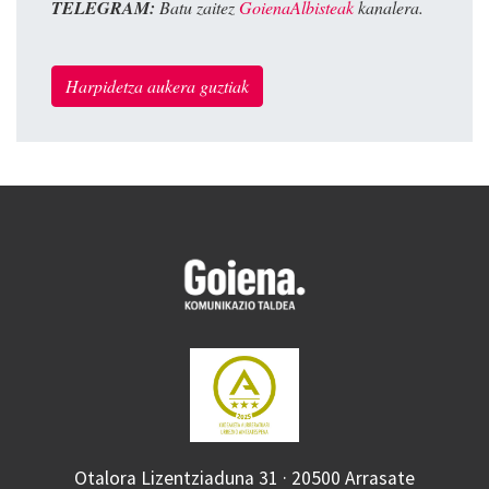
TELEGRAM:
Batu zaitez
GoienaAlbisteak
kanalera.
Harpidetza aukera guztiak
Otalora Lizentziaduna 31 · 20500 Arrasate