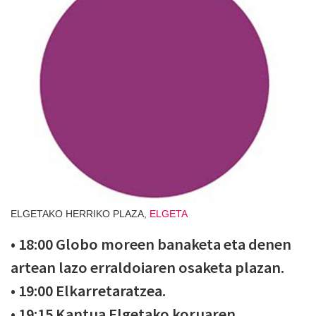
ELGETAKO HERRIKO PLAZA,
ELGETA
• 18:00 Globo moreen banaketa eta denen
artean lazo erraldoiaren osaketa plazan.
• 19:00 Elkarretaratzea.
• 19:15 Kantua Elgetako koruaren