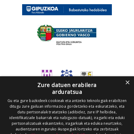
×
Zure datuen erabilera
arduratsua
Gu eta gure bazkideek cookieak eta antzeko teknologiak erabiltzen
ditugu zure gailuan informazioa gordetzeko eta eskuratzeko, eta
datu pertsonalak tratatzeko (adibidez, zure IP helbidea,
identifikatzaile bakarrak eta nabigazio-datuak), iragarki eta eduki
pertsonalizatuak eskaintzeko, iragarkiak eta edukia neurtzeko,
audientziaren inguruko ikuspegiak lortzeko eta zerbitzuak