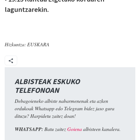
laguntzarekin.
Hizkuntza:
EUSKARA
ALBISTEAK ESKUKO
TELEFONOAN
Debagoieneko albiste nabarmenenak eta azken
ordukoak Whatsapp edo Telegram bidez jaso gura
dituzu? Harpidetu zaitez doan!
WHATSAPP:
Batu zaitez
Goiena
albisteen kanalera.