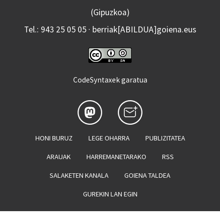
(Gipuzkoa)
Tel.: 943 25 05 05 · berriak[ABILDUA]goiena.eus
CodeSyntaxek garatua
HONI BURUZ
LEGE OHARRA
PUBLIZITATEA
ARAUAK
HARREMANETARAKO
RSS
SALAKETEN KANALA
GOIENA TALDEA
GUREKIN LAN EGIN