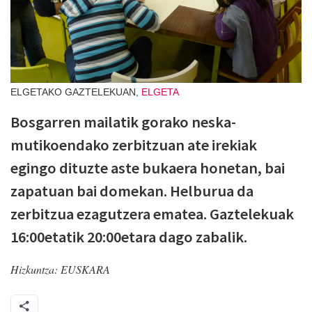
ELGETAKO GAZTELEKUAN,
ELGETA
Bosgarren mailatik gorako neska-
mutikoendako zerbitzuan ate irekiak
egingo dituzte aste bukaera honetan, bai
zapatuan bai domekan. Helburua da
zerbitzua ezagutzera ematea. Gaztelekuak
16:00etatik 20:00etara dago zabalik.
Hizkuntza:
EUSKARA