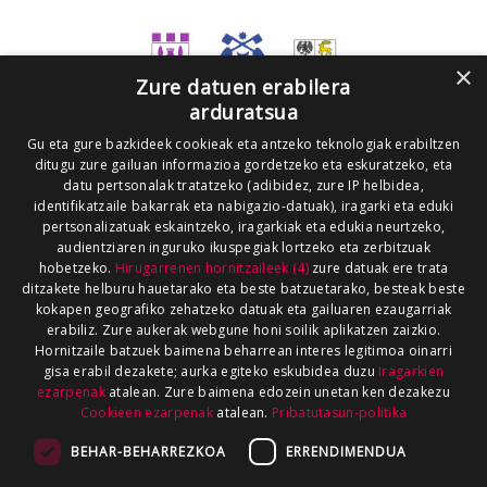
×
Zure datuen erabilera
arduratsua
Gu eta gure bazkideek cookieak eta antzeko teknologiak erabiltzen
ditugu zure gailuan informazioa gordetzeko eta eskuratzeko, eta
datu pertsonalak tratatzeko (adibidez, zure IP helbidea,
identifikatzaile bakarrak eta nabigazio-datuak), iragarki eta eduki
pertsonalizatuak eskaintzeko, iragarkiak eta edukia neurtzeko,
audientziaren inguruko ikuspegiak lortzeko eta zerbitzuak
hobetzeko.
Hirugarrenen hornitzaileek (4)
zure datuak ere trata
ditzakete helburu hauetarako eta beste batzuetarako, besteak beste
kokapen geografiko zehatzeko datuak eta gailuaren ezaugarriak
erabiliz. Zure aukerak webgune honi soilik aplikatzen zaizkio.
Hornitzaile batzuek baimena beharrean interes legitimoa oinarri
gisa erabil dezakete; aurka egiteko eskubidea duzu
Iragarkien
ezarpenak
atalean. Zure baimena edozein unetan ken dezakezu
Cookieen ezarpenak
atalean.
Pribatutasun-politika
BEHAR-BEHARREZKOA
ERRENDIMENDUA