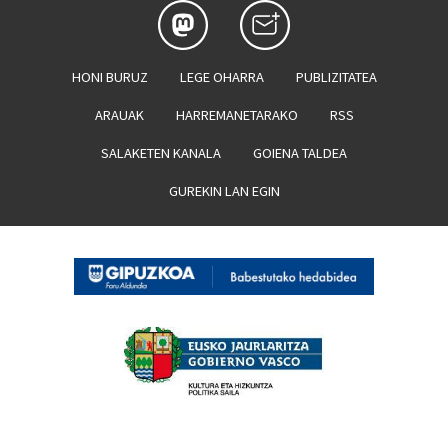
HONI BURUZ
LEGE OHARRA
PUBLIZITATEA
ARAUAK
HARREMANETARAKO
RSS
SALAKETEN KANALA
GOIENA TALDEA
GUREKIN LAN EGIN