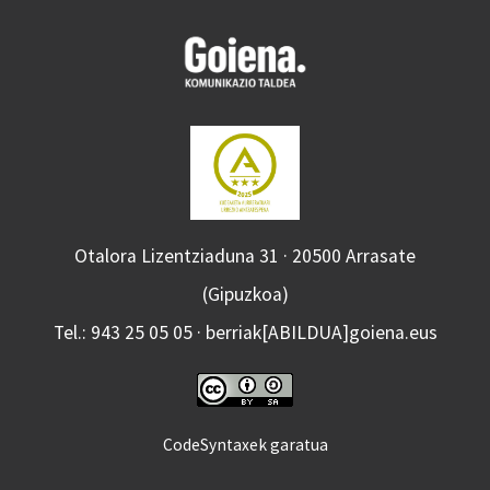
Otalora Lizentziaduna 31 · 20500 Arrasate
(Gipuzkoa)
Tel.: 943 25 05 05 · berriak[ABILDUA]goiena.eus
CodeSyntaxek garatua