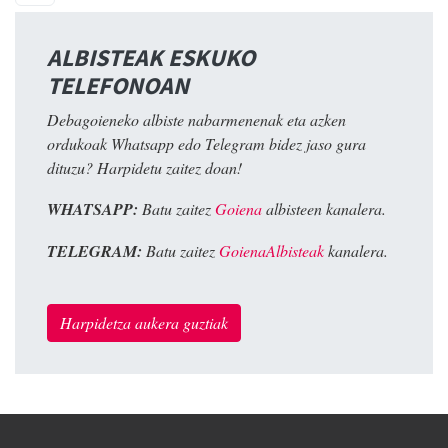
ALBISTEAK ESKUKO
TELEFONOAN
Debagoieneko albiste nabarmenenak eta azken
ordukoak Whatsapp edo Telegram bidez jaso gura
dituzu? Harpidetu zaitez doan!
WHATSAPP:
Batu zaitez
Goiena
albisteen kanalera.
TELEGRAM:
Batu zaitez
GoienaAlbisteak
kanalera.
Harpidetza aukera guztiak