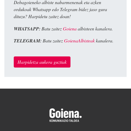
Debagoieneko albiste nabarmenenak eta azken
ordukoak Whatsapp edo Telegram bidez jaso gura
dituzu? Harpidetu zaitez doan!
WHATSAPP:
Batu zaitez
Goiena
albisteen kanalera.
TELEGRAM:
Batu zaitez
GoienaAlbisteak
kanalera.
Harpidetza aukera guztiak