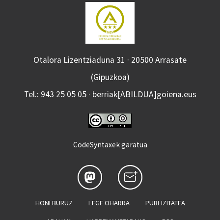
Otalora Lizentziaduna 31 · 20500 Arrasate
(Gipuzkoa)
Tel.: 943 25 05 05 · berriak[ABILDUA]goiena.eus
CodeSyntaxek garatua
HONI BURUZ
LEGE OHARRA
PUBLIZITATEA