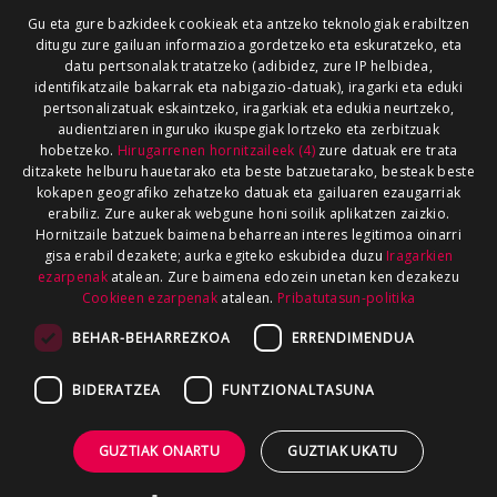
Gu eta gure bazkideek cookieak eta antzeko teknologiak erabiltzen
ditugu zure gailuan informazioa gordetzeko eta eskuratzeko, eta
datu pertsonalak tratatzeko (adibidez, zure IP helbidea,
identifikatzaile bakarrak eta nabigazio-datuak), iragarki eta eduki
pertsonalizatuak eskaintzeko, iragarkiak eta edukia neurtzeko,
audientziaren inguruko ikuspegiak lortzeko eta zerbitzuak
hobetzeko.
Hirugarrenen hornitzaileek (4)
zure datuak ere trata
ditzakete helburu hauetarako eta beste batzuetarako, besteak beste
kokapen geografiko zehatzeko datuak eta gailuaren ezaugarriak
erabiliz. Zure aukerak webgune honi soilik aplikatzen zaizkio.
Hornitzaile batzuek baimena beharrean interes legitimoa oinarri
gisa erabil dezakete; aurka egiteko eskubidea duzu
Iragarkien
ezarpenak
atalean. Zure baimena edozein unetan ken dezakezu
Cookieen ezarpenak
atalean.
Pribatutasun-politika
BEHAR-BEHARREZKOA
ERRENDIMENDUA
BIDERATZEA
FUNTZIONALTASUNA
GUZTIAK ONARTU
GUZTIAK UKATU