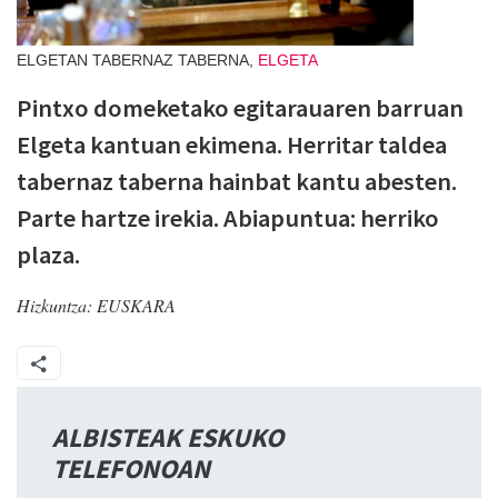
ELGETAN TABERNAZ TABERNA,
ELGETA
Pintxo domeketako egitarauaren barruan
Elgeta kantuan ekimena. Herritar taldea
tabernaz taberna hainbat kantu abesten.
Parte hartze irekia. Abiapuntua: herriko
plaza.
Hizkuntza:
EUSKARA
ALBISTEAK ESKUKO
TELEFONOAN