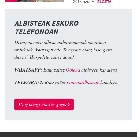
2016 aza 04
ELGETA
ALBISTEAK ESKUKO
TELEFONOAN
Debagoieneko albiste nabarmenenak eta azken
ordukoak Whatsapp edo Telegram bidez jaso gura
dituzu? Harpidetu zaitez doan!
WHATSAPP:
Batu zaitez
Goiena
albisteen kanalera.
TELEGRAM:
Batu zaitez
GoienaAlbisteak
kanalera.
Harpidetza aukera guztiak