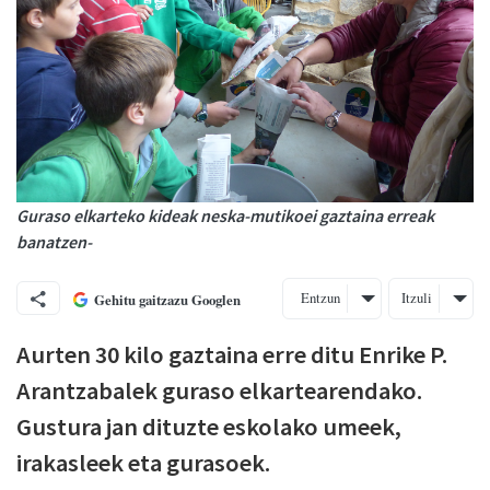
Guraso elkarteko kideak neska-mutikoei gaztaina erreak
banatzen-
Entzun
Itzuli
Gehitu gaitzazu Googlen
Aurten 30 kilo gaztaina erre ditu Enrike P.
Arantzabalek guraso elkartearendako.
Gustura jan dituzte eskolako umeek,
irakasleek eta gurasoek.