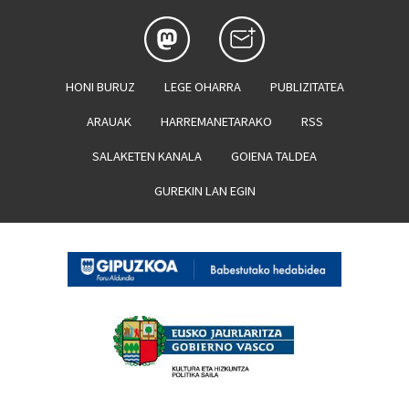
HONI BURUZ
LEGE OHARRA
PUBLIZITATEA
ARAUAK
HARREMANETARAKO
RSS
SALAKETEN KANALA
GOIENA TALDEA
GUREKIN LAN EGIN