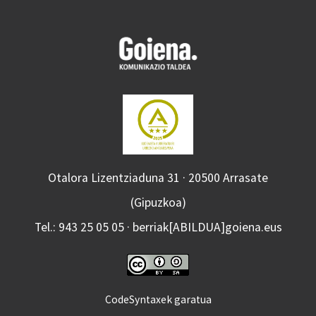
Otalora Lizentziaduna 31 · 20500 Arrasate
(Gipuzkoa)
Tel.: 943 25 05 05 · berriak[ABILDUA]goiena.eus
CodeSyntaxek garatua