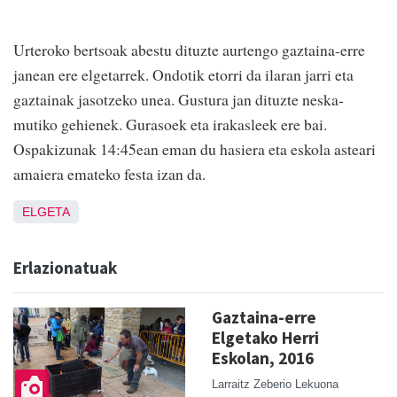
Urteroko bertsoak abestu dituzte aurtengo gaztaina-erre
janean ere elgetarrek. Ondotik etorri da ilaran jarri eta
gaztainak jasotzeko unea. Gustura jan dituzte neska-
mutiko gehienek. Gurasoek eta irakasleek ere bai.
Ospakizunak 14:45ean eman du hasiera eta eskola asteari
amaiera emateko festa izan da.
ELGETA
Erlazionatuak
Gaztaina-erre
Elgetako Herri
Eskolan, 2016
Larraitz Zeberio Lekuona