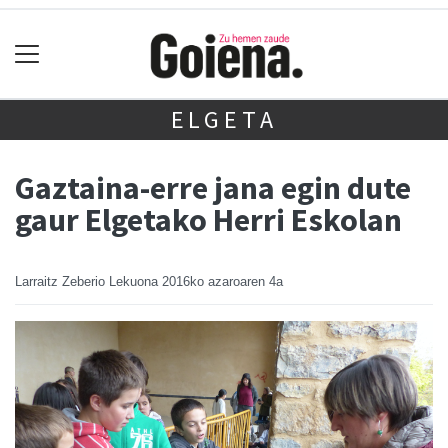
ELGETA
Gaztaina-erre jana egin dute
gaur Elgetako Herri Eskolan
Larraitz Zeberio Lekuona
2016ko azaroaren 4a