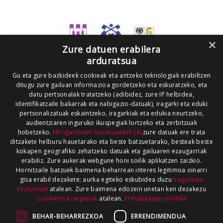
×
Zure datuen erabilera
arduratsua
Gu eta gure bazkideek cookieak eta antzeko teknologiak erabiltzen
ditugu zure gailuan informazioa gordetzeko eta eskuratzeko, eta
datu pertsonalak tratatzeko (adibidez, zure IP helbidea,
identifikatzaile bakarrak eta nabigazio-datuak), iragarki eta eduki
pertsonalizatuak eskaintzeko, iragarkiak eta edukia neurtzeko,
audientziaren inguruko ikuspegiak lortzeko eta zerbitzuak
hobetzeko.
Hirugarrenen hornitzaileek (4)
zure datuak ere trata
ditzakete helburu hauetarako eta beste batzuetarako, besteak beste
kokapen geografiko zehatzeko datuak eta gailuaren ezaugarriak
erabiliz. Zure aukerak webgune honi soilik aplikatzen zaizkio.
Hornitzaile batzuek baimena beharrean interes legitimoa oinarri
gisa erabil dezakete; aurka egiteko eskubidea duzu
Iragarkien
ezarpenak
atalean. Zure baimena edozein unetan ken dezakezu
Cookieen ezarpenak
atalean.
Pribatutasun-politika
BEHAR-BEHARREZKOA
ERRENDIMENDUA