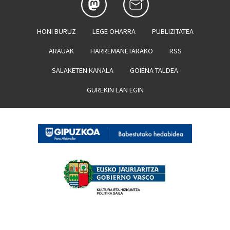
HONI BURUZ
LEGE OHARRA
PUBLIZITATEA
ARAUAK
HARREMANETARAKO
RSS
SALAKETEN KANALA
GOIENA TALDEA
GUREKIN LAN EGIN