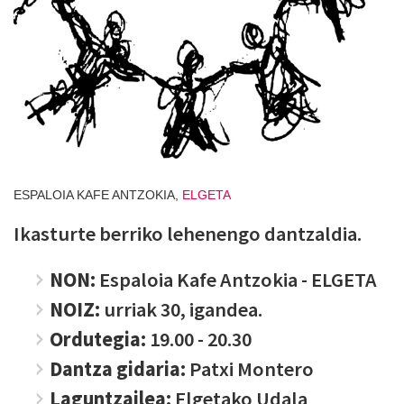
ESPALOIA KAFE ANTZOKIA,
ELGETA
Ikasturte berriko lehenengo dantzaldia.
NON:
Espaloia Kafe Antzokia - ELGETA
NOIZ:
urriak 30, igandea.
Ordutegia:
19.00 - 20.30
Dantza gidaria:
Patxi Montero
Laguntzailea:
Elgetako Udala