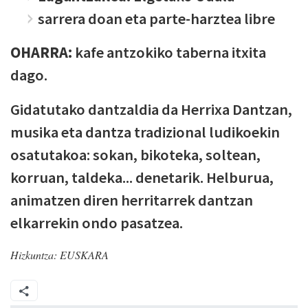
sarrera doan eta parte-harztea libre
OHARRA:
kafe antzokiko taberna itxita
dago.
Gidatutako dantzaldia da Herrixa Dantzan,
musika eta dantza tradizional ludikoekin
osatutakoa: sokan, bikoteka, soltean,
korruan, taldeka... denetarik. Helburua,
animatzen diren herritarrek dantzan
elkarrekin ondo pasatzea.
Hizkuntza:
EUSKARA