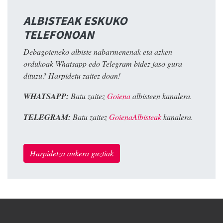
ALBISTEAK ESKUKO
TELEFONOAN
Debagoieneko albiste nabarmenenak eta azken
ordukoak Whatsapp edo Telegram bidez jaso gura
dituzu? Harpidetu zaitez doan!
WHATSAPP:
Batu zaitez
Goiena
albisteen kanalera.
TELEGRAM:
Batu zaitez
GoienaAlbisteak
kanalera.
Harpidetza aukera guztiak