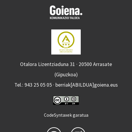
Otalora Lizentziaduna 31 · 20500 Arrasate
(Gipuzkoa)
Tel.: 943 25 05 05 · berriak[ABILDUA]goiena.eus
CodeSyntaxek garatua