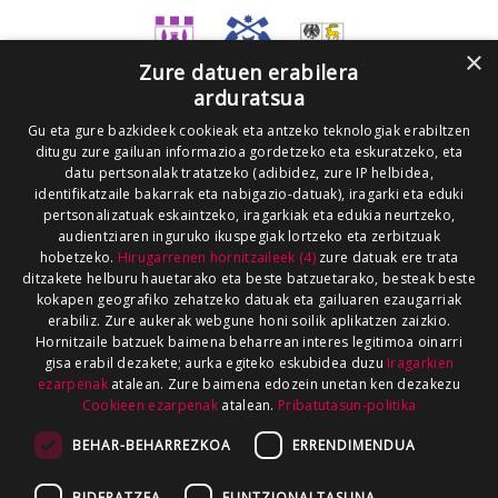
×
Zure datuen erabilera
arduratsua
Gu eta gure bazkideek cookieak eta antzeko teknologiak erabiltzen
ditugu zure gailuan informazioa gordetzeko eta eskuratzeko, eta
datu pertsonalak tratatzeko (adibidez, zure IP helbidea,
identifikatzaile bakarrak eta nabigazio-datuak), iragarki eta eduki
pertsonalizatuak eskaintzeko, iragarkiak eta edukia neurtzeko,
audientziaren inguruko ikuspegiak lortzeko eta zerbitzuak
hobetzeko.
Hirugarrenen hornitzaileek (4)
zure datuak ere trata
ditzakete helburu hauetarako eta beste batzuetarako, besteak beste
kokapen geografiko zehatzeko datuak eta gailuaren ezaugarriak
erabiliz. Zure aukerak webgune honi soilik aplikatzen zaizkio.
Hornitzaile batzuek baimena beharrean interes legitimoa oinarri
gisa erabil dezakete; aurka egiteko eskubidea duzu
Iragarkien
ezarpenak
atalean. Zure baimena edozein unetan ken dezakezu
Cookieen ezarpenak
atalean.
Pribatutasun-politika
BEHAR-BEHARREZKOA
ERRENDIMENDUA
BIDERATZEA
FUNTZIONALTASUNA