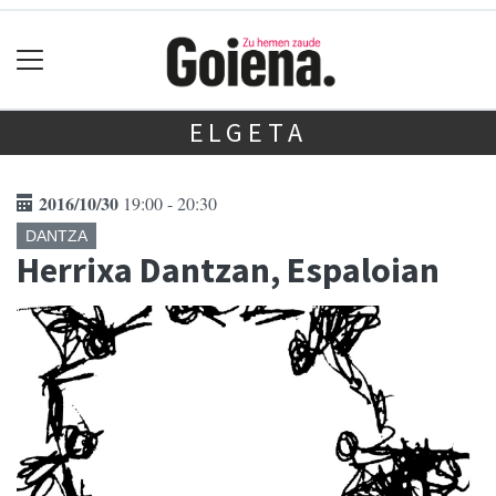
ELGETA
2016/10/30
19:00 - 20:30
DANTZA
Herrixa Dantzan, Espaloian