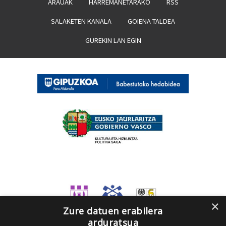
ARAUAK
HARREMANETARAKO
RSS
SALAKETEN KANALA
GOIENA TALDEA
GUREKIN LAN EGIN
×
Zure datuen erabilera
arduratsua