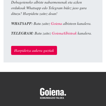
Debagoieneko albiste nabarmenenak eta azken
ordukoak Whatsapp edo Telegram bidez jaso gura
dituzu? Harpidetu zaitez doan!
WHATSAPP:
Batu zaitez
Goiena
albisteen kanalera.
TELEGRAM:
Batu zaitez
GoienaAlbisteak
kanalera.
Harpidetza aukera guztiak