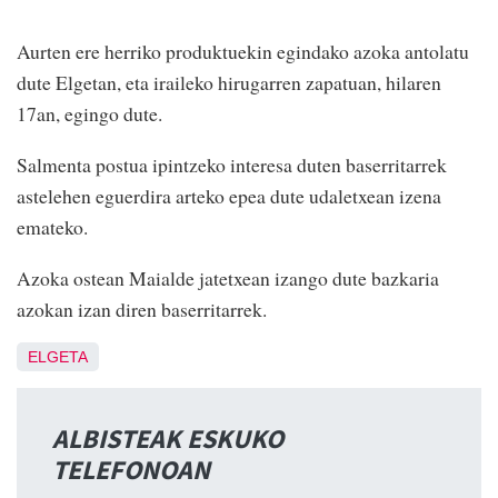
Aurten ere herriko produktuekin egindako azoka antolatu
dute Elgetan, eta iraileko hirugarren zapatuan, hilaren
17an, egingo dute.
Salmenta postua ipintzeko interesa duten baserritarrek
astelehen eguerdira arteko epea dute udaletxean izena
emateko.
Azoka ostean Maialde jatetxean izango dute bazkaria
azokan izan diren baserritarrek.
ELGETA
ALBISTEAK ESKUKO
TELEFONOAN