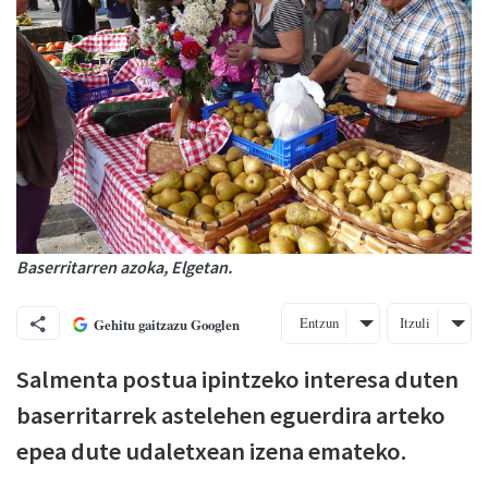
Baserritarren azoka, Elgetan.
Entzun
Itzuli
Gehitu gaitzazu Googlen
Salmenta postua ipintzeko interesa duten
baserritarrek astelehen eguerdira arteko
epea dute udaletxean izena emateko.