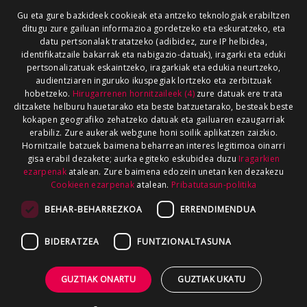
Gu eta gure bazkideek cookieak eta antzeko teknologiak erabiltzen
ditugu zure gailuan informazioa gordetzeko eta eskuratzeko, eta
datu pertsonalak tratatzeko (adibidez, zure IP helbidea,
identifikatzaile bakarrak eta nabigazio-datuak), iragarki eta eduki
pertsonalizatuak eskaintzeko, iragarkiak eta edukia neurtzeko,
audientziaren inguruko ikuspegiak lortzeko eta zerbitzuak
hobetzeko.
Hirugarrenen hornitzaileek (4)
zure datuak ere trata
ditzakete helburu hauetarako eta beste batzuetarako, besteak beste
kokapen geografiko zehatzeko datuak eta gailuaren ezaugarriak
erabiliz. Zure aukerak webgune honi soilik aplikatzen zaizkio.
Hornitzaile batzuek baimena beharrean interes legitimoa oinarri
gisa erabil dezakete; aurka egiteko eskubidea duzu
Iragarkien
ezarpenak
atalean. Zure baimena edozein unetan ken dezakezu
Cookieen ezarpenak
atalean.
Pribatutasun-politika
BEHAR-BEHARREZKOA
ERRENDIMENDUA
BIDERATZEA
FUNTZIONALTASUNA
GUZTIAK ONARTU
GUZTIAK UKATU