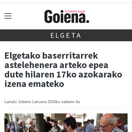
ELGETA
Elgetako baserritarrek
astelehenera arteko epea
dute hilaren 17ko azokarako
izena emateko
Larraitz Zeberio Lekuona
2016ko irailaren 6a