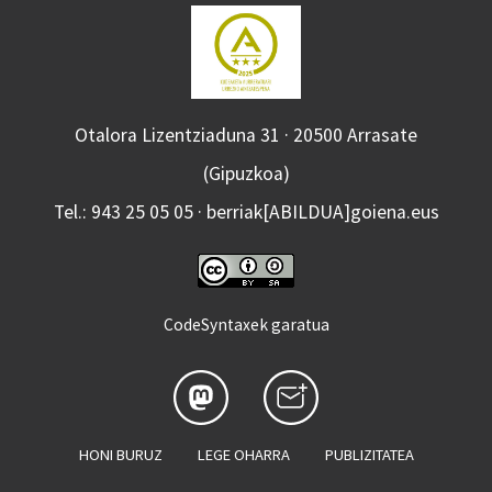
Otalora Lizentziaduna 31 · 20500 Arrasate
(Gipuzkoa)
Tel.: 943 25 05 05 · berriak[ABILDUA]goiena.eus
CodeSyntaxek garatua
HONI BURUZ
LEGE OHARRA
PUBLIZITATEA