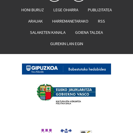
HONI BURUZ
LEGE OHARRA
PUBLIZITATEA
ARAUAK
HARREMANETARAKO
RSS
SALAKETEN KANALA
GOIENA TALDEA
GUREKIN LAN EGIN