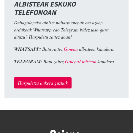
ALBISTEAK ESKUKO
TELEFONOAN
Debagoieneko albiste nabarmenenak eta azken
ordukoak Whatsapp edo Telegram bidez jaso gura
dituzu? Harpidetu zaitez doan!
WHATSAPP:
Batu zaitez
Goiena
albisteen kanalera.
TELEGRAM:
Batu zaitez
GoienaAlbisteak
kanalera.
Harpidetza aukera guztiak