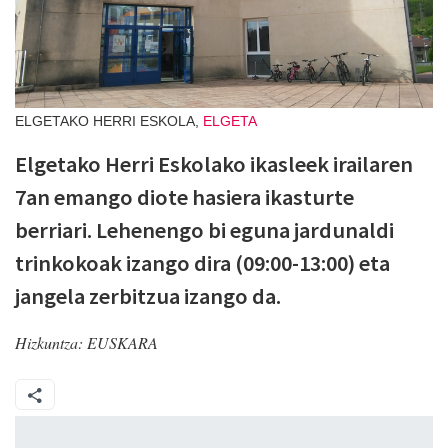
ELGETAKO HERRI ESKOLA,
ELGETA
Elgetako Herri Eskolako ikasleek irailaren
7an emango diote hasiera ikasturte
berriari. Lehenengo bi eguna jardunaldi
trinkokoak izango dira (09:00-13:00) eta
jangela zerbitzua izango da.
Hizkuntza:
EUSKARA