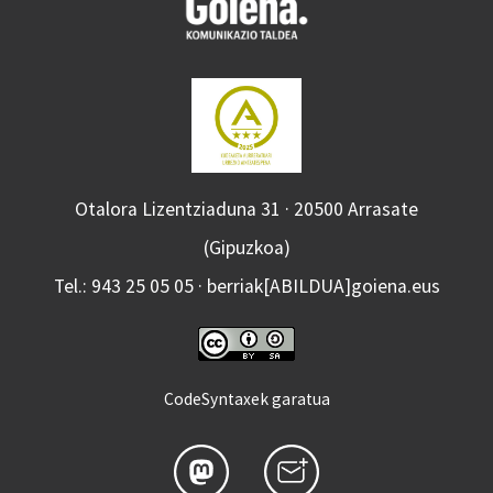
Otalora Lizentziaduna 31 · 20500 Arrasate
(Gipuzkoa)
Tel.: 943 25 05 05 · berriak[ABILDUA]goiena.eus
CodeSyntaxek garatua