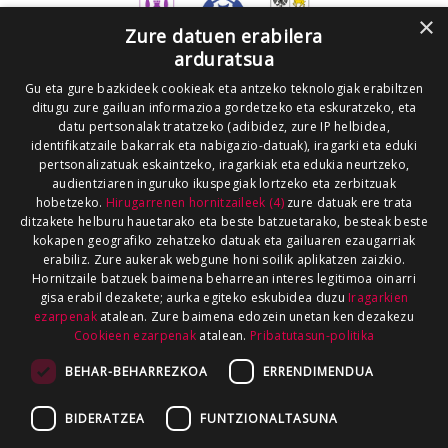
×
Zure datuen erabilera
arduratsua
Gu eta gure bazkideek cookieak eta antzeko teknologiak erabiltzen
ditugu zure gailuan informazioa gordetzeko eta eskuratzeko, eta
datu pertsonalak tratatzeko (adibidez, zure IP helbidea,
identifikatzaile bakarrak eta nabigazio-datuak), iragarki eta eduki
pertsonalizatuak eskaintzeko, iragarkiak eta edukia neurtzeko,
audientziaren inguruko ikuspegiak lortzeko eta zerbitzuak
hobetzeko.
Hirugarrenen hornitzaileek (4)
zure datuak ere trata
ditzakete helburu hauetarako eta beste batzuetarako, besteak beste
kokapen geografiko zehatzeko datuak eta gailuaren ezaugarriak
erabiliz. Zure aukerak webgune honi soilik aplikatzen zaizkio.
Hornitzaile batzuek baimena beharrean interes legitimoa oinarri
gisa erabil dezakete; aurka egiteko eskubidea duzu
Iragarkien
ezarpenak
atalean. Zure baimena edozein unetan ken dezakezu
Cookieen ezarpenak
atalean.
Pribatutasun-politika
BEHAR-BEHARREZKOA
ERRENDIMENDUA
BIDERATZEA
FUNTZIONALTASUNA