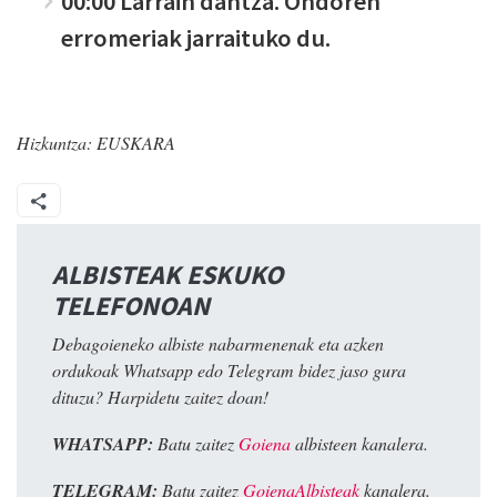
00:00 Larrain dantza. Ondoren
erromeriak jarraituko du.
Hizkuntza:
EUSKARA
ALBISTEAK ESKUKO
TELEFONOAN
Debagoieneko albiste nabarmenenak eta azken
ordukoak Whatsapp edo Telegram bidez jaso gura
dituzu? Harpidetu zaitez doan!
WHATSAPP:
Batu zaitez
Goiena
albisteen kanalera.
TELEGRAM:
Batu zaitez
GoienaAlbisteak
kanalera.