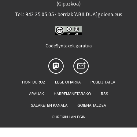
(Gipuzkoa)
Tel.: 943 25 05 05 · berriak[ABILDUA]goiena.eus
CodeSyntaxek garatua
HONI BURUZ
LEGE OHARRA
PUBLIZITATEA
ARAUAK
HARREMANETARAKO
RSS
SALAKETEN KANALA
GOIENA TALDEA
GUREKIN LAN EGIN