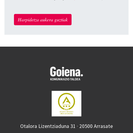
Harpidetza aukera guztiak
Otalora Lizentziaduna 31 · 20500 Arrasate