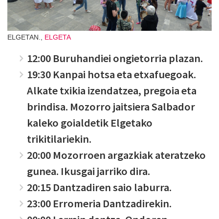
ELGETAN.,
ELGETA
12:00 Buruhandiei ongietorria plazan.
19:30 Kanpai hotsa eta etxafuegoak.
Alkate txikia izendatzea, pregoia eta
brindisa. Mozorro jaitsiera Salbador
kaleko goialdetik Elgetako
trikitilariekin.
20:00 Mozorroen argazkiak ateratzeko
gunea. Ikusgai jarriko dira.
20:15 Dantzadiren saio laburra.
23:00 Erromeria Dantzadirekin.