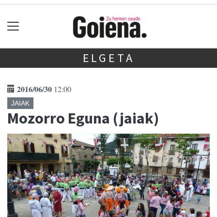
ELGETA
2016/06/30
12:00
JAIAK
Mozorro Eguna (jaiak)