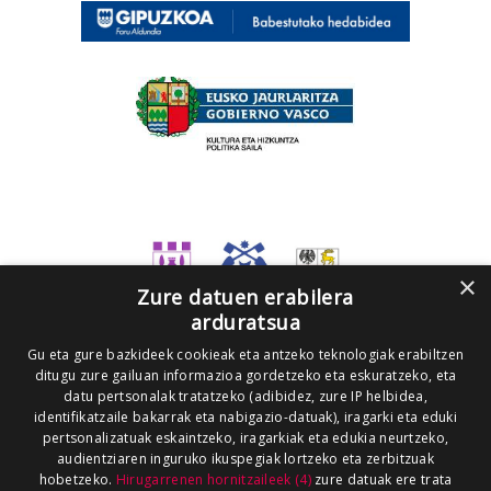
×
Zure datuen erabilera
arduratsua
Gu eta gure bazkideek cookieak eta antzeko teknologiak erabiltzen
ditugu zure gailuan informazioa gordetzeko eta eskuratzeko, eta
datu pertsonalak tratatzeko (adibidez, zure IP helbidea,
identifikatzaile bakarrak eta nabigazio-datuak), iragarki eta eduki
pertsonalizatuak eskaintzeko, iragarkiak eta edukia neurtzeko,
audientziaren inguruko ikuspegiak lortzeko eta zerbitzuak
hobetzeko.
Hirugarrenen hornitzaileek (4)
zure datuak ere trata