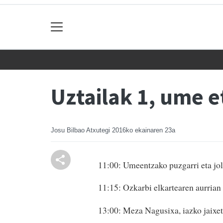
Uztailak 1, ume e
Josu Bilbao Atxutegi
2016ko ekainaren 23a
11:00: Umeentzako puzgarri eta jol
11:15: Ozkarbi elkartearen aurrian
13:00: Meza Nagusixa, iazko jaixeta