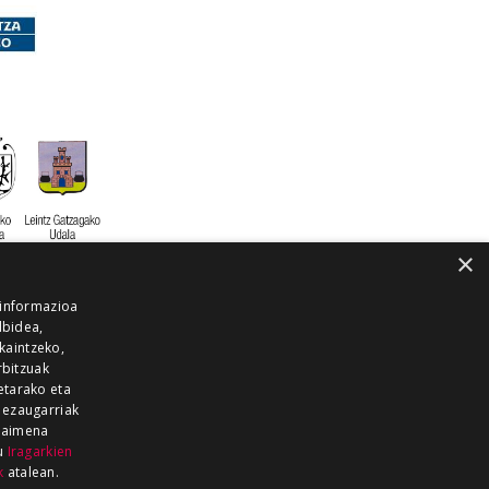
×
 informazioa
lbidea,
skaintzeko,
rbitzuak
etarako eta
 ezaugarriak
 baimena
zu
Iragarkien
k
atalean.
EITIA GUKA
AZKOITIA GUKA
BARRENA