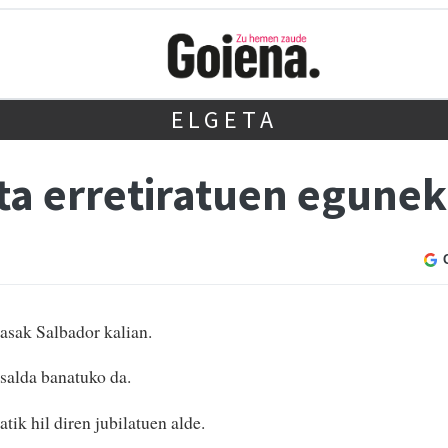
ELGETA
ta erretiratuen egunek
asak Salbador kalian.
 salda banatuko da.
tik hil diren jubilatuen alde.