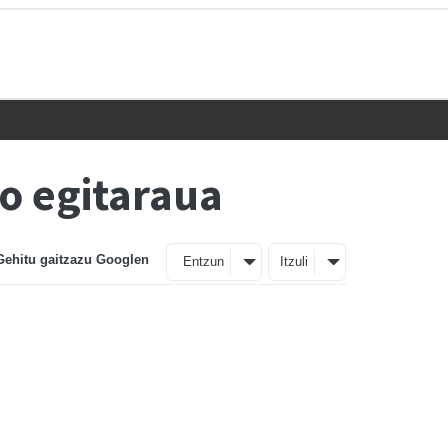
o egitaraua
Gehitu gaitzazu Googlen
Entzun
Itzuli