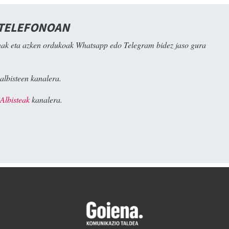
 TELEFONOAN
ak eta azken ordukoak Whatsapp edo Telegram bidez jaso gura
albisteen kanalera.
Albisteak
kanalera.