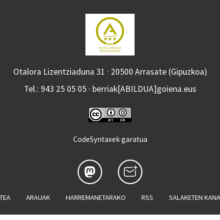
Otalora Lizentziaduna 31 · 20500 Arrasate (Gipuzkoa)
Tel.: 943 25 05 05 · berriak[ABILDUA]goiena.eus
CodeSyntaxek garatua
ATEA
ARAUAK
HARREMANETARAKO
RSS
SALAKETEN KAN