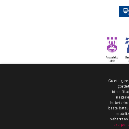
Gu eta gure
gordet
identifika
iragark
hobetzeko
beste batzu
erabili
beharrean 
ezarpen
AIARALDEA
AIKOR
AIURRI
ALEA