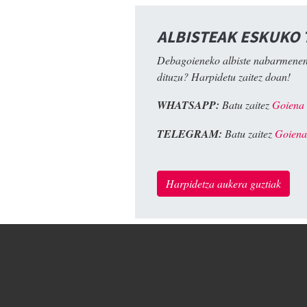
ALBISTEAK ESKUKO
Debagoieneko albiste nabarmenen
dituzu? Harpidetu zaitez doan!
WHATSAPP:
Batu zaitez
Goiena
TELEGRAM:
Batu zaitez
Goiena
Harpidetza aukera guztiak