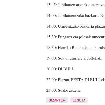
13:45: Jubilatuen argazkia ateratze
14:00: Jubilatuentzako bazkaria Es
14:00: Umeentzako bazkaria plaza
15:30: Puzgarri eta jolasak umeent
18:30: Herriko Batukada eta buruh
19:00: Sokamuturra eta pottokak.
20:00: DJ BULL
22:00: Plazan, FESTA DJ BULLek
23:00: Suzko zezena
GIZARTEA
ELGETA