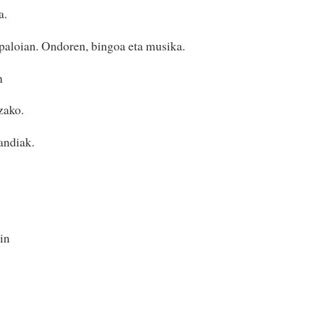
a.
paloian. Ondoren, bingoa eta musika.
n
zako.
andiak.
in