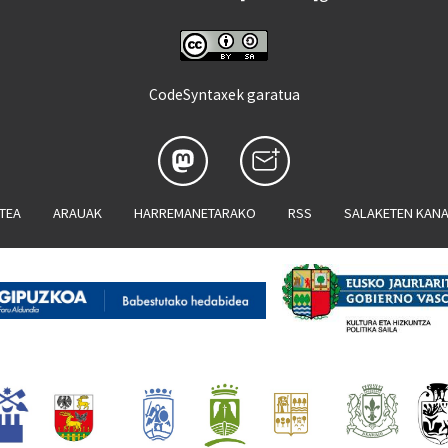
CodeSyntaxek garatua
ATEA
ARAUAK
HARREMANETARAKO
RSS
SALAKETEN KAN