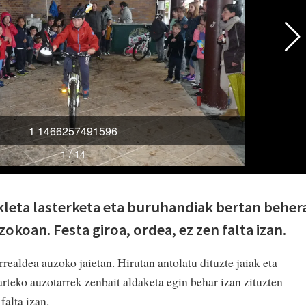
leta lasterketa eta buruhandiak bertan beher
zokoan. Festa giroa, ordea, ez zen falta izan.
rrealdea auzoko jaietan. Hirutan antolatu dituzte jaiak eta
tarteko auzotarrek zenbait aldaketa egin behar izan zituzten
falta izan.