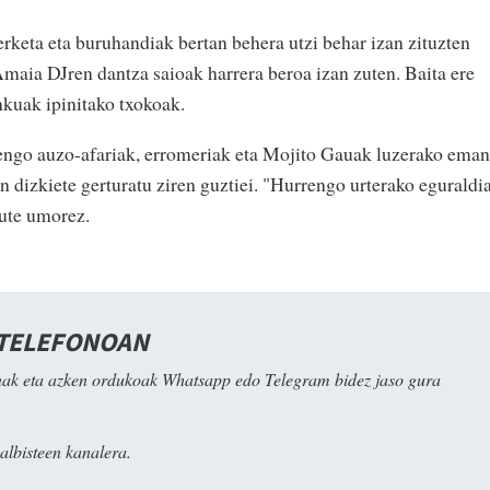
rketa eta buruhandiak bertan behera utzi behar izan zituzten
aia DJren dantza saioak harrera beroa izan zuten. Baita ere
kuak ipinitako txokoak.
ngo auzo-afariak, erromeriak eta Mojito Gauak luzerako eman
 dizkiete gerturatu ziren guztiei. "Hurrengo urterako eguraldi
dute umorez.
 TELEFONOAN
ak eta azken ordukoak Whatsapp edo Telegram bidez jaso gura
albisteen kanalera.