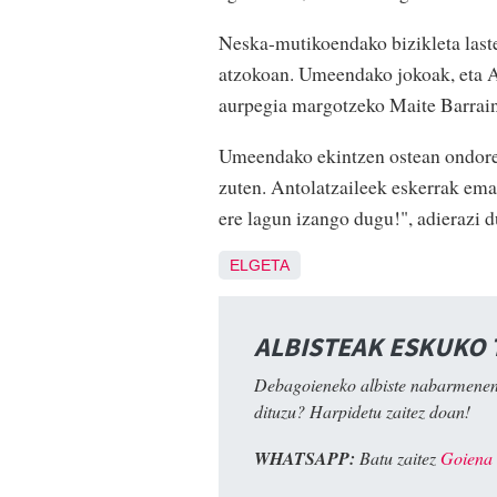
Neska-mutikoendako bizikleta laste
atzokoan. Umeendako jokoak, eta Am
aurpegia margotzeko Maite Barrain
Umeendako ekintzen ostean ondore
zuten. Antolatzaileek eskerrak eman
ere lagun izango dugu!", adierazi 
ELGETA
ALBISTEAK ESKUKO
Debagoieneko albiste nabarmenen
dituzu? Harpidetu zaitez doan!
WHATSAPP:
Batu zaitez
Goiena