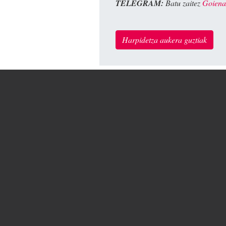
TELEGRAM:
Batu zaitez
Goiena
Harpidetza aukera guztiak