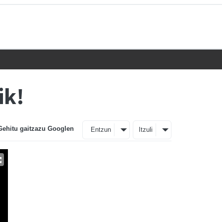
ik!
Gehitu gaitzazu Googlen
Entzun
Itzuli