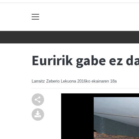
Euririk gabe ez d
Larraitz Zeberio Lekuona
2016ko ekainaren 18a