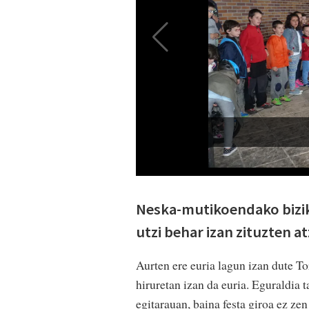
Neska-mutikoendako bizik
utzi behar izan zituzten at
Aurten ere euria lagun izan dute To
hiruretan izan da euria. Eguraldia 
egitarauan, baina festa giroa ez zen 