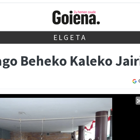
ELGETA
ago Beheko Kaleko Jair