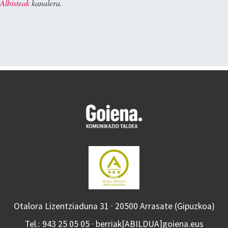
Albisteak
kanalera.
Otalora Lizentziaduna 31 · 20500 Arrasate (Gipuzkoa)
Tel.: 943 25 05 05 · berriak[ABILDUA]goiena.eus