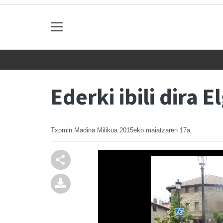
Ederki ibili dira
Txomin Madina Milikua
2015eko maiatzaren 17a