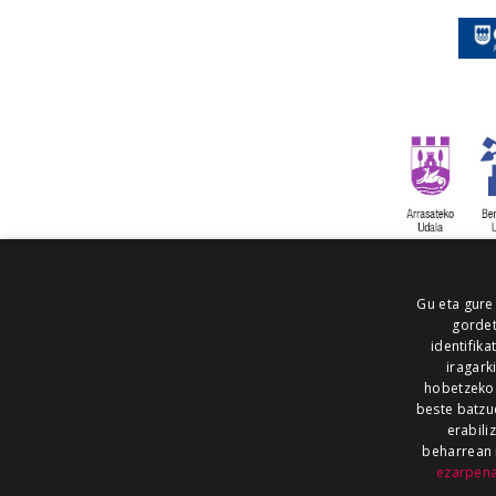
Gu eta gure
gordet
identifika
iragark
hobetzeko
beste batzu
erabili
beharrean 
ezarpen
AIARALDEA
AIKOR
AIURRI
ALEA