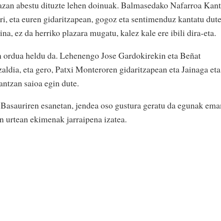
plazan abestu dituzte lehen doinuak. Balmasedako Nafarroa Kan
ri, eta euren gidaritzapean, gogoz eta sentimenduz kantatu dut
a, ez da herriko plazara mugatu, kalez kale ere ibili dira-eta.
n ordua heldu da. Lehenengo Jose Gardokirekin eta Beñat
aldia, eta gero, Patxi Monteroren gidaritzapean eta Jainaga eta
antzan saioa egin dute.
xi Basauriren esanetan, jendea oso gustura geratu da egunak ema
n urtean ekimenak jarraipena izatea.