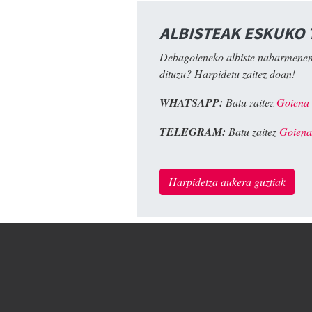
ALBISTEAK ESKUKO
Debagoieneko albiste nabarmenen
dituzu? Harpidetu zaitez doan!
WHATSAPP:
Batu zaitez
Goiena
TELEGRAM:
Batu zaitez
Goiena
Harpidetza aukera guztiak