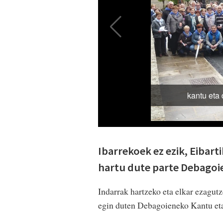
Ibarrekoek ez ezik, Eibart
hartu dute parte Debagoi
Indarrak hartzeko eta elkar ezagut
egin duten Debagoieneko Kantu et