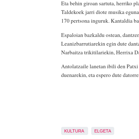
Eta behin giroan sartuta, herriko 
Taldekoek jarri diote musika eguna
170 pertsona inguruk. Kantaldia bain
Espaloian bazkaldu ostean, dantze
Leanizbarrutiarekin egin dute dantz
Narbaitza trikitilariekin, Herrixa D
Antolatzaile lanetan ibili den Pat
duenarekin, eta espero dute datorre
KULTURA
ELGETA