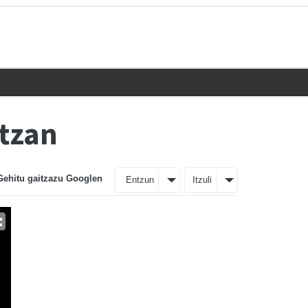
ntzan
Gehitu gaitzazu Googlen
Entzun
Itzuli