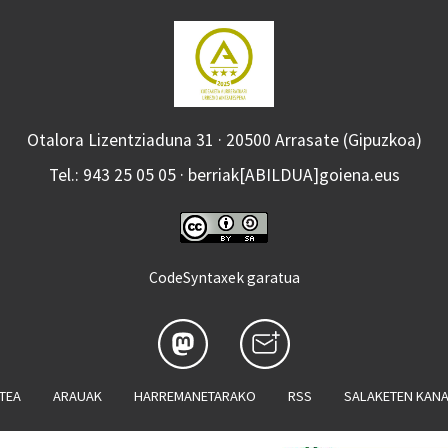
Otalora Lizentziaduna 31 · 20500 Arrasate (Gipuzkoa)
Tel.: 943 25 05 05 · berriak[ABILDUA]goiena.eus
CodeSyntaxek garatua
ATEA
ARAUAK
HARREMANETARAKO
RSS
SALAKETEN KAN