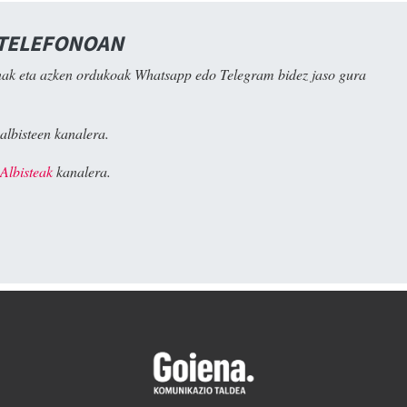
 TELEFONOAN
ak eta azken ordukoak Whatsapp edo Telegram bidez jaso gura
albisteen kanalera.
Albisteak
kanalera.