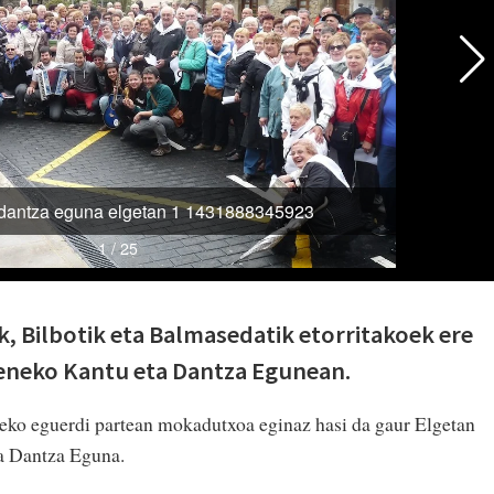
ik, Bilbotik eta Balmasedatik etorritakoek ere
eneko Kantu eta Dantza Egunean.
zeko eguerdi partean mokadutxoa eginaz hasi da gaur Elgetan
a Dantza Eguna.