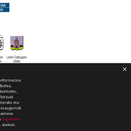
×
 informazioa
lbidea,
skaintzeko,
rbitzuak
etarako eta
 ezaugarriak
 baimena
zu
Iragarkien
k
atalean.
EITIA GUKA
AZKOITIA GUKA
BARRENA