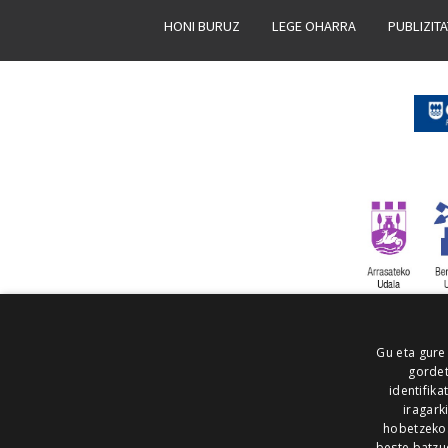
HONI BURUZ
LEGE OHARRA
PUBLIZIT
Gu eta gure
gordet
identifika
iragark
hobetzeko
beste batzu