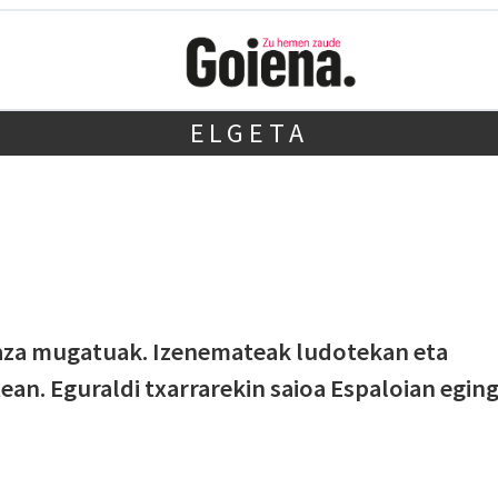
ELGETA
aza mugatuak. Izenemateak ludotekan eta
an. Eguraldi txarrarekin saioa Espaloian egin