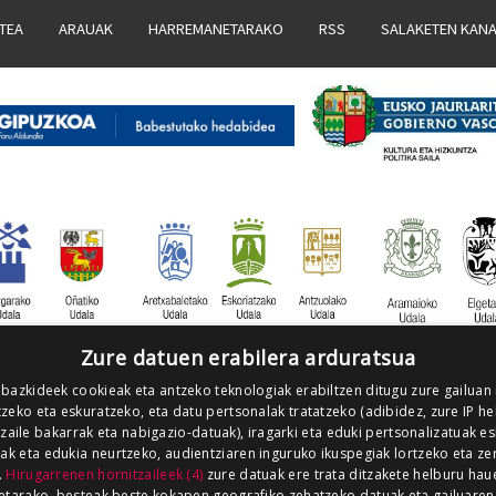
ATEA
ARAUAK
HARREMANETARAKO
RSS
SALAKETEN KAN
Zure datuen erabilera arduratsua
 bazkideek cookieak eta antzeko teknologiak erabiltzen ditugu zure gailuan
zeko eta eskuratzeko, eta datu pertsonalak tratatzeko (adibidez, zure IP he
tzaile bakarrak eta nabigazio-datuak), iragarki eta eduki pertsonalizatuak e
iak eta edukia neurtzeko, audientziaren inguruko ikuspegiak lortzeko eta ze
.
Hirugarrenen hornitzaileek (4)
zure datuak ere trata ditzakete helburu hau
etarako, besteak beste kokapen geografiko zehatzeko datuak eta gailuaren