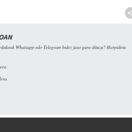
NOAN
rdukoak Whatsapp edo Telegram bidez jaso gura dituzu? Harpidetu
era.
era.