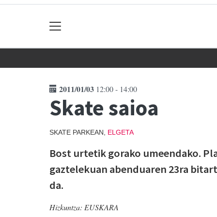
2011/01/03
12:00 - 14:00
Skate saioa
SKATE PARKEAN,
ELGETA
Bost urtetik gorako umeendako. Pl
gaztelekuan abenduaren 23ra bitarte
da.
Hizkuntza:
EUSKARA