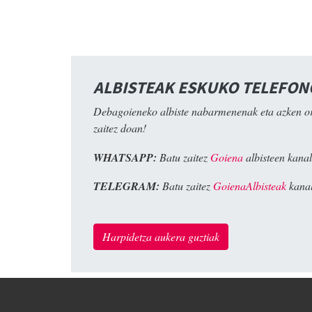
ALBISTEAK ESKUKO TELEFO
Debagoieneko albiste nabarmenenak eta azken o
zaitez doan!
WHATSAPP:
Batu zaitez
Goiena
albisteen kanal
TELEGRAM:
Batu zaitez
GoienaAlbisteak
kanal
Harpidetza aukera guztiak