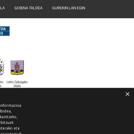
ALA
GOIENA TALDEA
GUREKIN LAN EGIN
×
 informazioa
lbidea,
skaintzeko,
rbitzuak
etarako eta
 ezaugarriak