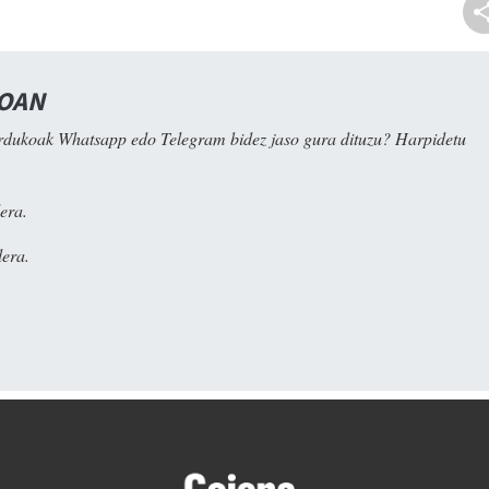
NOAN
rdukoak Whatsapp edo Telegram bidez jaso gura dituzu? Harpidetu
era.
era.