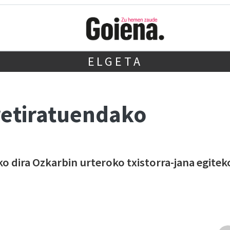
ELGETA
rretiratuendako
 dira Ozkarbin urteroko txistorra-jana egitek