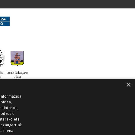
×
 informazioa
lbidea,
skaintzeko,
rbitzuak
etarako eta
 ezaugarriak
 baimena