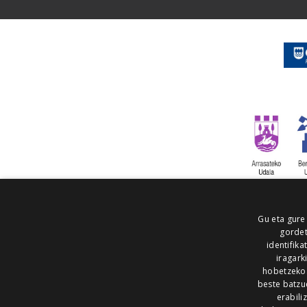
Gu eta gure
gordet
identifika
iragark
hobetzeko
beste batzu
erabili