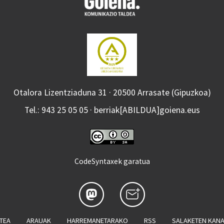
Otalora Lizentziaduna 31 · 20500 Arrasate (Gipuzkoa)
Tel.: 943 25 05 05 · berriak[ABILDUA]goiena.eus
CodeSyntaxek garatua
ATEA
ARAUAK
HARREMANETARAKO
RSS
SALAKETEN KAN