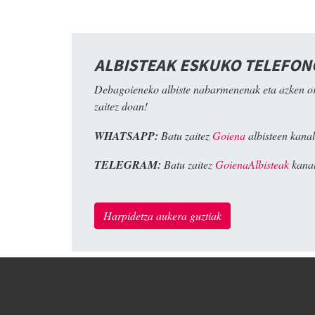
ALBISTEAK ESKUKO TELEFO
Debagoieneko albiste nabarmenenak eta azken o
zaitez doan!
WHATSAPP:
Batu zaitez
Goiena
albisteen kanal
TELEGRAM:
Batu zaitez
GoienaAlbisteak
kanal
Harpidetza aukera guztiak