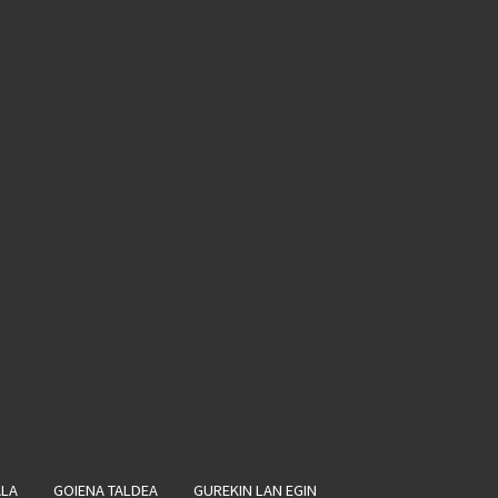
ALA
GOIENA TALDEA
GUREKIN LAN EGIN