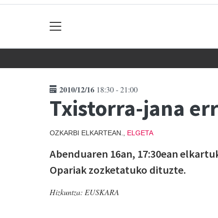
2010/12/16
18:30 - 21:00
Txistorra-jana e
OZKARBI ELKARTEAN.,
ELGETA
Abenduaren 16an, 17:30ean elkartuko
Opariak zozketatuko dituzte.
Hizkuntza:
EUSKARA