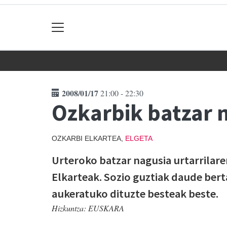
2008/01/17
21:00 - 22:30
Ozkarbik batzar 
OZKARBI ELKARTEA,
ELGETA
Urteroko batzar nagusia urtarrilar
Elkarteak. Sozio guztiak daude bert
aukeratuko dituzte besteak beste.
Hizkuntza:
EUSKARA