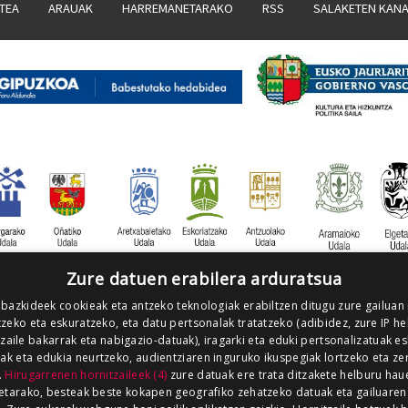
ATEA
ARAUAK
HARREMANETARAKO
RSS
SALAKETEN KAN
Zure datuen erabilera arduratsua
 bazkideek cookieak eta antzeko teknologiak erabiltzen ditugu zure gailuan
zeko eta eskuratzeko, eta datu pertsonalak tratatzeko (adibidez, zure IP he
tzaile bakarrak eta nabigazio-datuak), iragarki eta eduki pertsonalizatuak e
iak eta edukia neurtzeko, audientziaren inguruko ikuspegiak lortzeko eta ze
.
Hirugarrenen hornitzaileek (4)
zure datuak ere trata ditzakete helburu hau
etarako, besteak beste kokapen geografiko zehatzeko datuak eta gailuaren