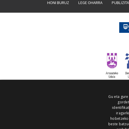
HONI BURUZ
LEGE OHARRA
PUBLIZIT
Gu eta gure
gordet
identifika
iragark
hobetzeko
beste batzu