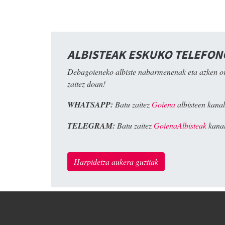
ALBISTEAK ESKUKO TELEFO
Debagoieneko albiste nabarmenenak eta azken o
zaitez doan!
WHATSAPP:
Batu zaitez
Goiena
albisteen kanal
TELEGRAM:
Batu zaitez
GoienaAlbisteak
kanal
Harpidetza aukera guztiak