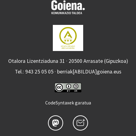
Otalora Lizentziaduna 31 · 20500 Arrasate (Gipuzkoa)
Tel.: 943 25 05 05 · berriak[ABILDUA]goiena.eus
CodeSyntaxek garatua