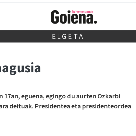
ELGETA
nagusia
en 17an, eguena, egingo du aurten Ozkarbi
ara deituak. Presidentea eta presidenteordea