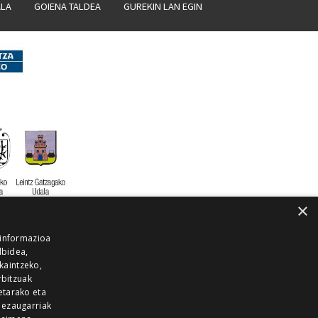
ALA
GOIENA TALDEA
GUREKIN LAN EGIN
×
 informazioa
lbidea,
skaintzeko,
rbitzuak
etarako eta
 ezaugarriak