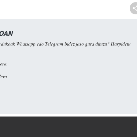
NOAN
rdukoak Whatsapp edo Telegram bidez jaso gura dituzu? Harpidetu
era.
era.