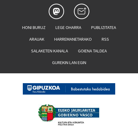
HONI BURUZ
LEGE OHARRA
PUBLIZITATEA
ARAUAK
HARREMANETARAKO
RSS
SALAKETEN KANALA
GOIENA TALDEA
GUREKIN LAN EGIN