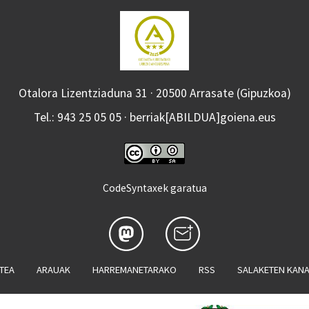
Otalora Lizentziaduna 31 · 20500 Arrasate (Gipuzkoa)
Tel.: 943 25 05 05 · berriak[ABILDUA]goiena.eus
CodeSyntaxek garatua
ATEA
ARAUAK
HARREMANETARAKO
RSS
SALAKETEN KAN