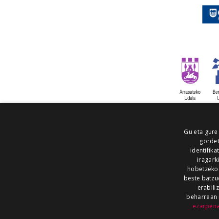
Gu eta gure
gordet
identifika
iragark
hobetzeko
beste batzu
erabili
beharrean 
ezarpen
AIARALDEA
AIKOR
AIURRI
ALEA