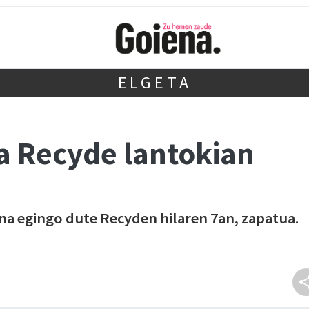
ELGETA
a Recyde lantokian
a egingo dute Recyden hilaren 7an, zapatua.