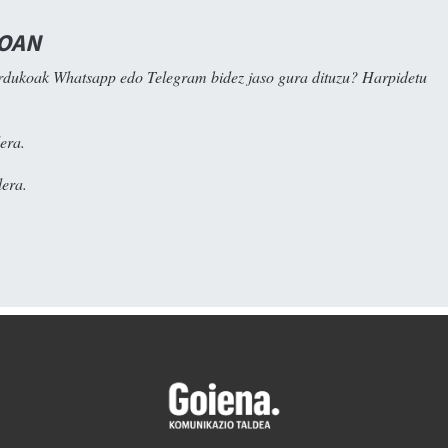
NOAN
rdukoak Whatsapp edo Telegram bidez jaso gura dituzu? Harpidetu
era.
era.