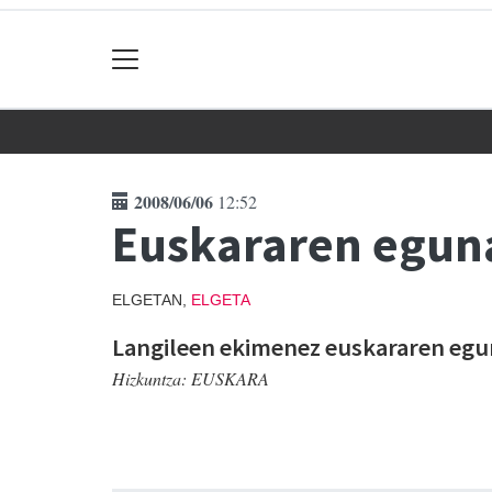
2008/06/06
12:52
Euskararen egun
ELGETAN,
ELGETA
Langileen ekimenez euskararen egun
Hizkuntza:
EUSKARA