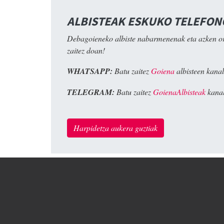
ALBISTEAK ESKUKO TELEFO
Debagoieneko albiste nabarmenenak eta azken o
zaitez doan!
WHATSAPP:
Batu zaitez
Goiena
albisteen kanal
TELEGRAM:
Batu zaitez
GoienaAlbisteak
kanal
Harpidetza aukera guztiak