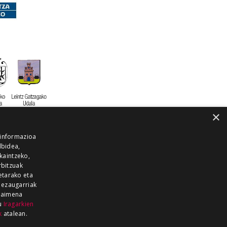
×
 informazioa
lbidea,
skaintzeko,
rbitzuak
etarako eta
 ezaugarriak
 baimena
zu
Iragarkien
k
atalean.
EITIA GUKA
AZKOITIA GUKA
BARRENA