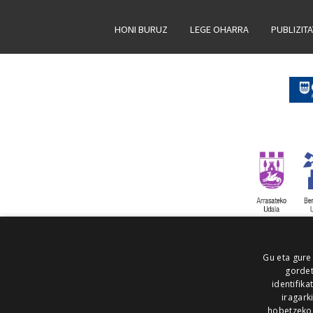
HONI BURUZ
LEGE OHARRA
PUBLIZIT
Gu eta gure
gordet
identifika
iragark
hobetzeko