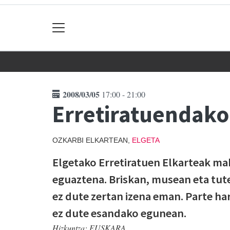
2008/03/05
17:00 - 21:00
Erretiratuendako
OZKARBI ELKARTEAN,
ELGETA
Elgetako Erretiratuen Elkarteak ma
eguaztena. Briskan, musean eta tute
ez dute zertan izena eman. Parte har
ez dute esandako egunean.
Hizkuntza:
EUSKARA