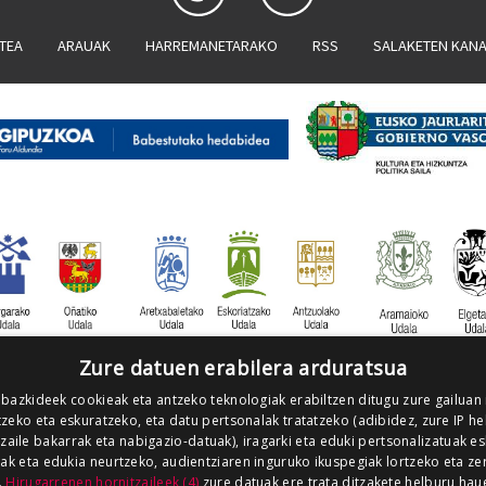
ATEA
ARAUAK
HARREMANETARAKO
RSS
SALAKETEN KAN
Zure datuen erabilera arduratsua
 bazkideek cookieak eta antzeko teknologiak erabiltzen ditugu zure gailuan
zeko eta eskuratzeko, eta datu pertsonalak tratatzeko (adibidez, zure IP he
tzaile bakarrak eta nabigazio-datuak), iragarki eta eduki pertsonalizatuak e
iak eta edukia neurtzeko, audientziaren inguruko ikuspegiak lortzeko eta ze
.
Hirugarrenen hornitzaileek (4)
zure datuak ere trata ditzakete helburu hau