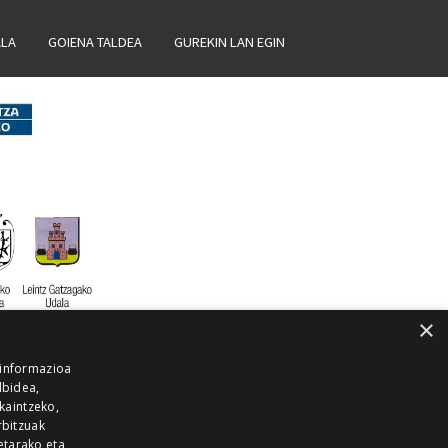
ALA
GOIENA TALDEA
GUREKIN LAN EGIN
×
 informazioa
lbidea,
skaintzeko,
rbitzuak
etarako eta