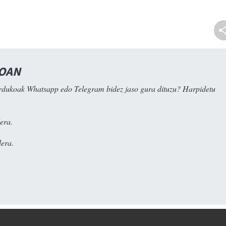
NOAN
rdukoak Whatsapp edo Telegram bidez jaso gura dituzu? Harpidetu
era.
era.