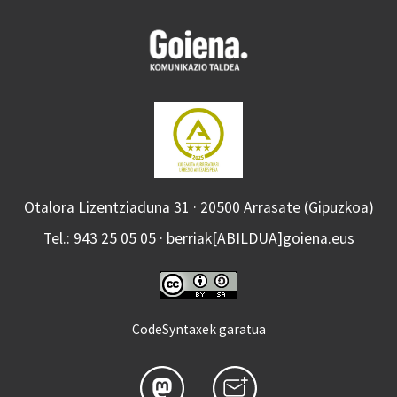
Otalora Lizentziaduna 31 · 20500 Arrasate (Gipuzkoa)
Tel.: 943 25 05 05 · berriak[ABILDUA]goiena.eus
CodeSyntaxek garatua