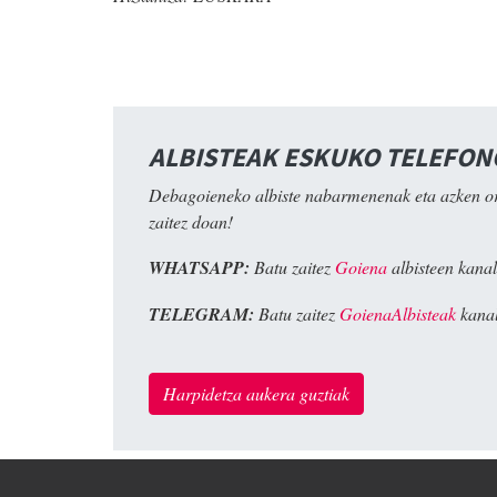
ALBISTEAK ESKUKO TELEFO
Debagoieneko albiste nabarmenenak eta azken o
zaitez doan!
WHATSAPP:
Batu zaitez
Goiena
albisteen kanal
TELEGRAM:
Batu zaitez
GoienaAlbisteak
kanal
Harpidetza aukera guztiak