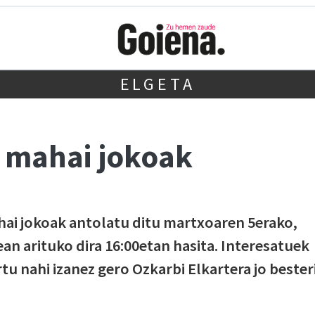
ELGETA
 mahai jokoak
hai jokoak antolatu ditu martxoaren 5erako,
an arituko dira 16:00etan hasita. Interesatuek
tu nahi izanez gero Ozkarbi Elkartera jo bester