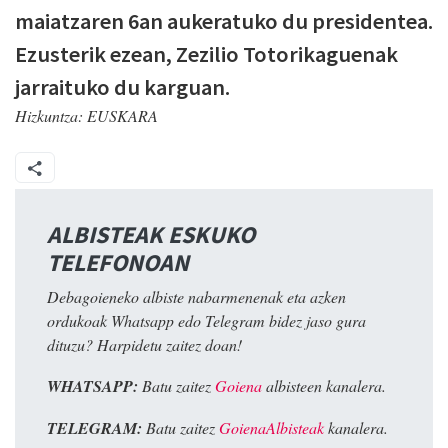
maiatzaren 6an aukeratuko du presidentea.
Ezusterik ezean, Zezilio Totorikaguenak
jarraituko du karguan.
Hizkuntza:
EUSKARA
ALBISTEAK ESKUKO
TELEFONOAN
Debagoieneko albiste nabarmenenak eta azken
ordukoak Whatsapp edo Telegram bidez jaso gura
dituzu? Harpidetu zaitez doan!
WHATSAPP:
Batu zaitez
Goiena
albisteen kanalera.
TELEGRAM:
Batu zaitez
GoienaAlbisteak
kanalera.