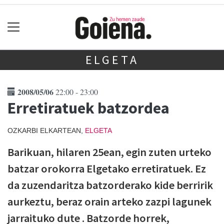
ELGETA
2008/05/06
22:00 - 23:00
Erretiratuek batzordea
OZKARBI ELKARTEAN,
ELGETA
Barikuan, hilaren 25ean, egin zuten urteko
batzar orokorra Elgetako erretiratuek. Ez
da zuzendaritza batzorderako kide berririk
aurkeztu, beraz orain arteko zazpi lagunek
jarraituko dute . Batzorde horrek,