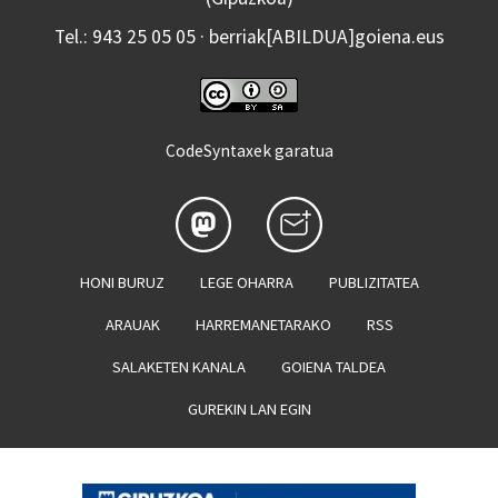
Tel.: 943 25 05 05 · berriak[ABILDUA]goiena.eus
CodeSyntaxek garatua
HONI BURUZ
LEGE OHARRA
PUBLIZITATEA
ARAUAK
HARREMANETARAKO
RSS
SALAKETEN KANALA
GOIENA TALDEA
GUREKIN LAN EGIN