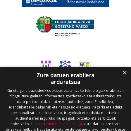
×
Zure datuen erabilera
arduratsua
Gu eta gure bazkideek cookieak eta antzeko teknologiak erabiltzen
ditugu zure gailuan informazioa gordetzeko eta eskuratzeko, eta
datu pertsonalak tratatzeko (adibidez, zure IP helbidea,
identifikatzaile bakarrak eta nabigazio-datuak), iragarki eta eduki
pertsonalizatuak eskaintzeko, iragarkiak eta edukia neurtzeko,
audientziaren inguruko ikuspegiak lortzeko eta zerbitzuak
hobetzeko.
Hirugarrenen hornitzaileek (4)
zure datuak ere trata
ditzakete helburu hauetarako eta beste batzuetarako, besteak beste