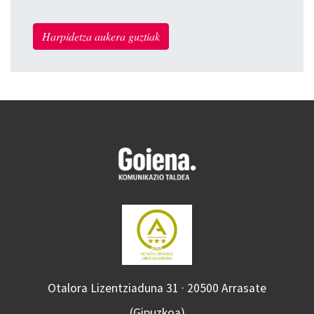
Harpidetza aukera guztiak
Otalora Lizentziaduna 31 · 20500 Arrasate
(Gipuzkoa)