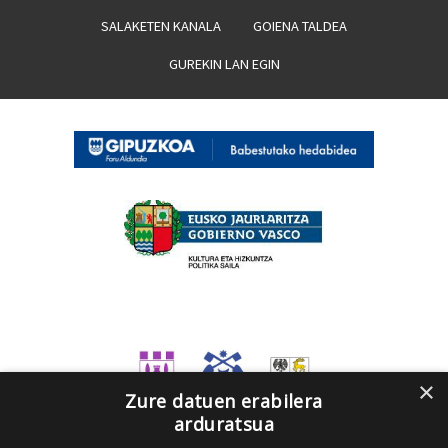
SALAKETEN KANALA
GOIENA TALDEA
GUREKIN LAN EGIN
×
Zure datuen erabilera
arduratsua