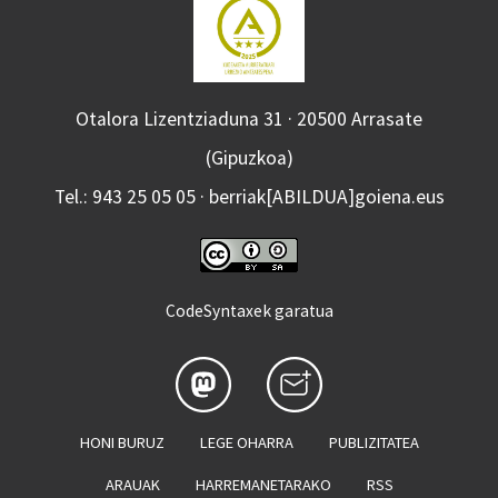
Otalora Lizentziaduna 31 · 20500 Arrasate
(Gipuzkoa)
Tel.: 943 25 05 05 · berriak[ABILDUA]goiena.eus
CodeSyntaxek garatua
HONI BURUZ
LEGE OHARRA
PUBLIZITATEA
ARAUAK
HARREMANETARAKO
RSS