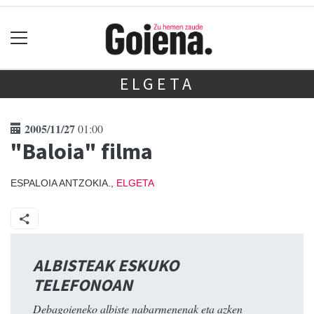
ELGETA
2005/11/27
01:00
"Baloia" filma
ESPALOIA ANTZOKIA.,
ELGETA
ALBISTEAK ESKUKO
TELEFONOAN
Debagoieneko albiste nabarmenenak eta azken