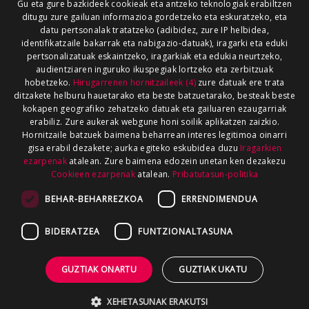
Gu eta gure bazkideek cookieak eta antzeko teknologiak erabiltzen
ditugu zure gailuan informazioa gordetzeko eta eskuratzeko, eta
datu pertsonalak tratatzeko (adibidez, zure IP helbidea,
identifikatzaile bakarrak eta nabigazio-datuak), iragarki eta eduki
pertsonalizatuak eskaintzeko, iragarkiak eta edukia neurtzeko,
audientziaren inguruko ikuspegiak lortzeko eta zerbitzuak
hobetzeko.
Hirugarrenen hornitzaileek (4)
zure datuak ere trata
ditzakete helburu hauetarako eta beste batzuetarako, besteak beste
kokapen geografiko zehatzeko datuak eta gailuaren ezaugarriak
erabiliz. Zure aukerak webgune honi soilik aplikatzen zaizkio.
Hornitzaile batzuek baimena beharrean interes legitimoa oinarri
gisa erabil dezakete; aurka egiteko eskubidea duzu
Iragarkien
ezarpenak
atalean. Zure baimena edozein unetan ken dezakezu
Cookieen ezarpenak
atalean.
Pribatutasun-politika
BEHAR-BEHARREZKOA
ERRENDIMENDUA
BIDERATZEA
FUNTZIONALTASUNA
GUZTIAK ONARTU
GUZTIAK UKATU
XEHETASUNAK ERAKUTSI