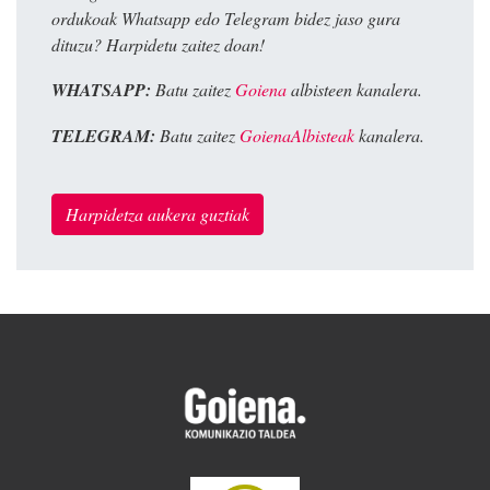
ordukoak Whatsapp edo Telegram bidez jaso gura
dituzu? Harpidetu zaitez doan!
WHATSAPP:
Batu zaitez
Goiena
albisteen kanalera.
TELEGRAM:
Batu zaitez
GoienaAlbisteak
kanalera.
Harpidetza aukera guztiak