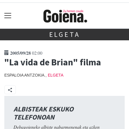
ELGETA
2005/09/28
02:00
"La vida de Brian" filma
ESPALOIA ANTZOKIA.,
ELGETA
ALBISTEAK ESKUKO
TELEFONOAN
Debagoieneko albiste nabarmenenak eta azken