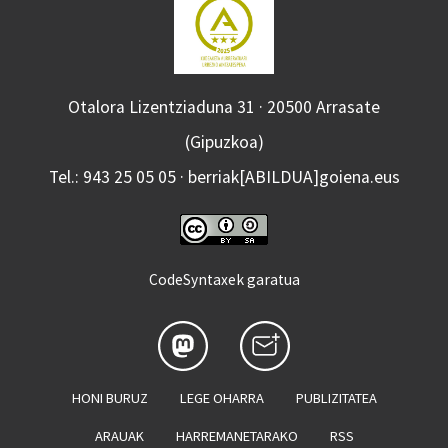
Otalora Lizentziaduna 31 · 20500 Arrasate
(Gipuzkoa)
Tel.: 943 25 05 05 · berriak[ABILDUA]goiena.eus
CodeSyntaxek garatua
HONI BURUZ
LEGE OHARRA
PUBLIZITATEA
ARAUAK
HARREMANETARAKO
RSS