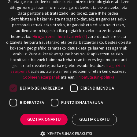
Gu eta gure bazkideek cookieak eta antzeko teknologiak erabiltzen
ditugu zure gailuan informazioa gordetzeko eta eskuratzeko, eta
datu pertsonalak tratatzeko (adibidez, zure IP helbidea,
identifikatzaile bakarrak eta nabigazio-datuak), iragarki eta eduki
pertsonalizatuak eskaintzeko, iragarkiak eta edukia neurtzeko,
audientziaren inguruko ikuspegiak lortzeko eta zerbitzuak
hobetzeko.
Hirugarrenen hornitzaileek (4)
zure datuak ere trata
ditzakete helburu hauetarako eta beste batzuetarako, besteak beste
kokapen geografiko zehatzeko datuak eta gailuaren ezaugarriak
erabiliz. Zure aukerak webgune honi soilik aplikatzen zaizkio.
Hornitzaile batzuek baimena beharrean interes legitimoa oinarri
gisa erabil dezakete; aurka egiteko eskubidea duzu
Iragarkien
ezarpenak
atalean. Zure baimena edozein unetan ken dezakezu
Cookieen ezarpenak
atalean.
Pribatutasun-politika
BEHAR-BEHARREZKOA
ERRENDIMENDUA
BIDERATZEA
FUNTZIONALTASUNA
GUZTIAK ONARTU
GUZTIAK UKATU
XEHETASUNAK ERAKUTSI