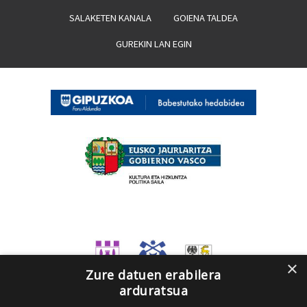
SALAKETEN KANALA
GOIENA TALDEA
GUREKIN LAN EGIN
×
Zure datuen erabilera
arduratsua