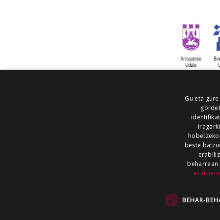
Gu eta gure
gordet
identifika
iragark
hobetzeko
beste batzu
erabili
beharrean 
ezarpen
AIARALDEA
AIKOR
AIURRI
ALEA
BEGITU
ERRAN
EUSKALERRIA IRRA
BEHAR-BEH
KRONIKA
MAILOPE
NOAUA
O