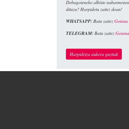
Debagoieneko albiste nabarmenen
dituzu? Harpidetu zaitez doan!
WHATSAPP:
Batu zaitez
Goiena
TELEGRAM:
Batu zaitez
Goiena
Harpidetza aukera guztiak