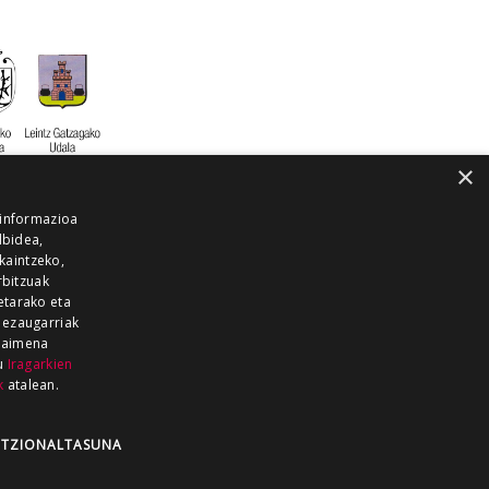
×
 informazioa
lbidea,
skaintzeko,
rbitzuak
etarako eta
 ezaugarriak
 baimena
zu
Iragarkien
k
atalean.
EITIA GUKA
AZKOITIA GUKA
BARRENA
GUKA
GUKA TELEBISTA
HIRUKA
TZIONALTASUNA
Z GUKA
ZUMAIA GUKA
28 KANALA