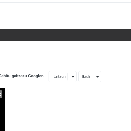
Gehitu gaitzazu Googlen
Entzun
Itzuli