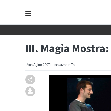
III. Magia Mostra
Usoa Agirre
2007ko maiatzaren 7a