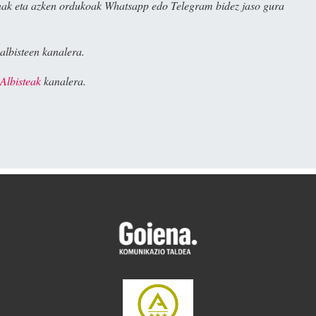
ak eta azken ordukoak Whatsapp edo Telegram bidez jaso gura
albisteen kanalera.
Albisteak
kanalera.