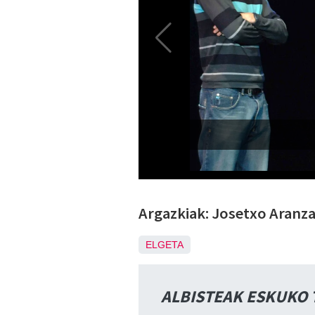
Argazkiak: Josetxo Aranza
ELGETA
ALBISTEAK ESKUKO