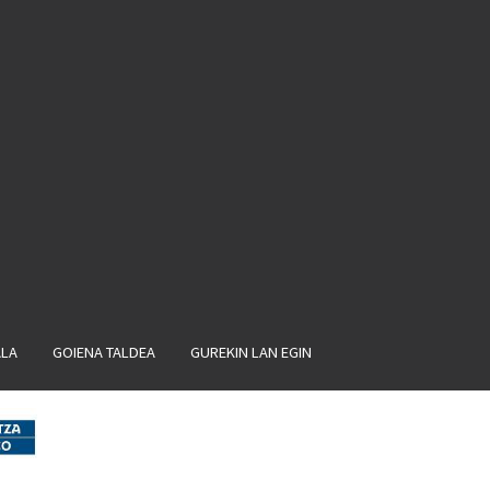
ALA
GOIENA TALDEA
GUREKIN LAN EGIN