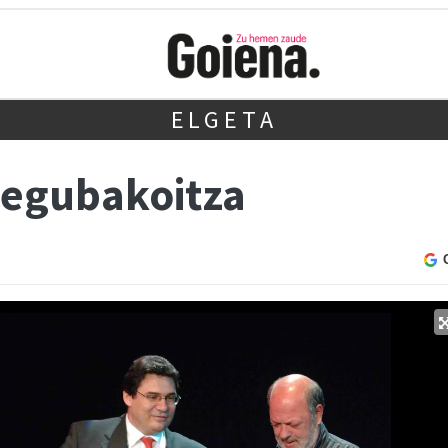
ELGETA
: egubakoitza