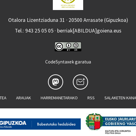
Otalora Lizentziaduna 31 · 20500 Arrasate (Gipuzkoa)
Tel.: 943 25 05 05 · berriak[ABILDUA]goiena.eus
CodeSyntaxek garatua
ATEA
ARAUAK
HARREMANETARAKO
RSS
SALAKETEN KAN