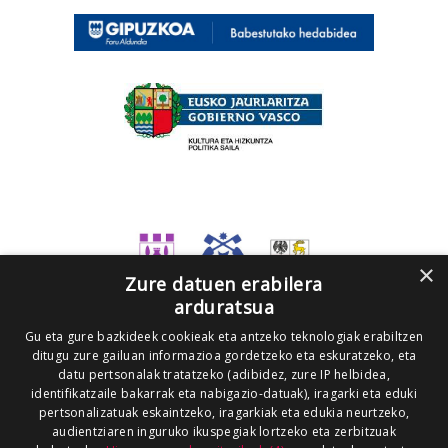
×
Zure datuen erabilera
arduratsua
Gu eta gure bazkideek cookieak eta antzeko teknologiak erabiltzen
ditugu zure gailuan informazioa gordetzeko eta eskuratzeko, eta
datu pertsonalak tratatzeko (adibidez, zure IP helbidea,
identifikatzaile bakarrak eta nabigazio-datuak), iragarki eta eduki
pertsonalizatuak eskaintzeko, iragarkiak eta edukia neurtzeko,
audientziaren inguruko ikuspegiak lortzeko eta zerbitzuak