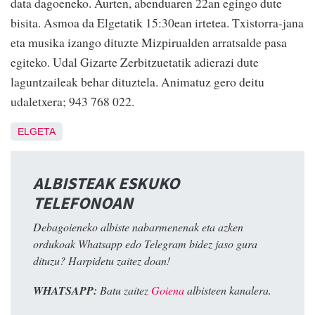
data dagoeneko. Aurten, abenduaren 22an egingo dute
bisita. Asmoa da Elgetatik 15:30ean irtetea. Txistorra-jana
eta musika izango dituzte Mizpirualden arratsalde pasa
egiteko. Udal Gizarte Zerbitzuetatik adierazi dute
laguntzaileak behar dituztela. Animatuz gero deitu
udaletxera; 943 768 022.
ELGETA
ALBISTEAK ESKUKO
TELEFONOAN
Debagoieneko albiste nabarmenenak eta azken
ordukoak Whatsapp edo Telegram bidez jaso gura
dituzu? Harpidetu zaitez doan!
WHATSAPP:
Batu zaitez
Goiena
albisteen kanalera.