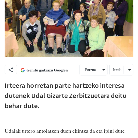
Entzun
Itzuli
Gehitu gaitzazu Googlen
Irteera horretan parte hartzeko interesa
dutenek Udal Gizarte Zerbitzuetara deitu
behar dute.
Udalak urtero antolatzen duen ekintza da eta ipini dute