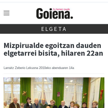
ELGETA
Mizpirualde egoitzan dauden
elgetarrei bisita, hilaren 22an
Larraitz Zeberio Lekuona
2010eko abenduaren 14a