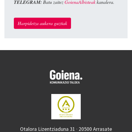
TELEGRAM:
Batu zaitez
GoienaAlbisteak
kanalera.
Harpidetza aukera guztiak
Otalora Lizentziaduna 31 · 20500 Arrasate