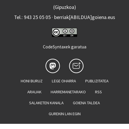
(Gipuzkoa)
Tel.: 943 25 05 05 · berriak[ABILDUA]goiena.eus
CodeSyntaxek garatua
HONI BURUZ
LEGE OHARRA
PUBLIZITATEA
ARAUAK
HARREMANETARAKO
RSS
SALAKETEN KANALA
GOIENA TALDEA
GUREKIN LAN EGIN