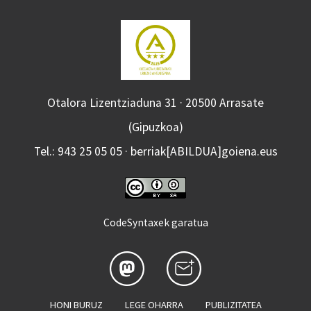
Otalora Lizentziaduna 31 · 20500 Arrasate
(Gipuzkoa)
Tel.: 943 25 05 05 · berriak[ABILDUA]goiena.eus
CodeSyntaxek garatua
HONI BURUZ
LEGE OHARRA
PUBLIZITATEA