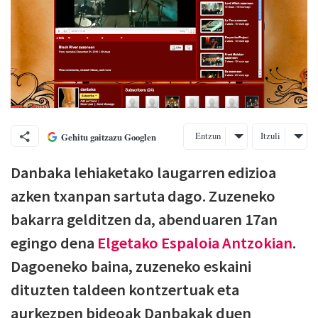
Entzun
Itzuli
Gehitu gaitzazu Googlen
Danbaka lehiaketako laugarren edizioa
azken txanpan sartuta dago. Zuzeneko
bakarra gelditzen da, abenduaren 17an
egingo dena
Elgetako Espaloia Antzokian
.
Dagoeneko baina, zuzeneko eskaini
dituzten taldeen kontzertuak eta
aurkezpen bideoak Danbakak duen