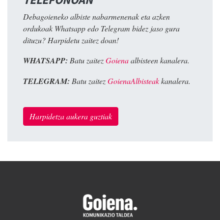
Debagoieneko albiste nabarmenenak eta azken
ordukoak Whatsapp edo Telegram bidez jaso gura
dituzu? Harpidetu zaitez doan!
WHATSAPP:
Batu zaitez
Goiena
albisteen kanalera.
TELEGRAM:
Batu zaitez
GoienaAlbisteak
kanalera.
Harpidetza aukera guztiak