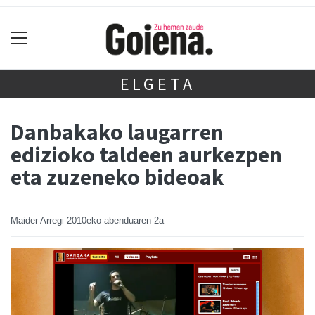
ELGETA
Danbakako laugarren
edizioko taldeen aurkezpen
eta zuzeneko bideoak
Maider Arregi
2010eko abenduaren 2a