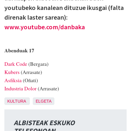
youtubeko kanalean dituzue ikusgai (falta
direnak laster sarean):
www.youtube.com/danbaka
Abenduak 17
Dark Code
(Bergara)
Kubers
(Arrasate)
Asfiksia
(Oñati)
Industria Dolor
(Arrasate)
KULTURA
ELGETA
ALBISTEAK ESKUKO
TELEFONOAN