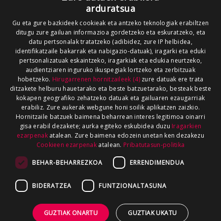
arduratsua
Gu eta gure bazkideek cookieak eta antzeko teknologiak erabiltzen
ditugu zure gailuan informazioa gordetzeko eta eskuratzeko, eta
datu pertsonalak tratatzeko (adibidez, zure IP helbidea,
identifikatzaile bakarrak eta nabigazio-datuak), iragarki eta eduki
pertsonalizatuak eskaintzeko, iragarkiak eta edukia neurtzeko,
audientziaren inguruko ikuspegiak lortzeko eta zerbitzuak
hobetzeko.
Hirugarrenen hornitzaileek (4)
zure datuak ere trata
ditzakete helburu hauetarako eta beste batzuetarako, besteak beste
kokapen geografiko zehatzeko datuak eta gailuaren ezaugarriak
erabiliz. Zure aukerak webgune honi soilik aplikatzen zaizkio.
Hornitzaile batzuek baimena beharrean interes legitimoa oinarri
gisa erabil dezakete; aurka egiteko eskubidea duzu
Iragarkien
ezarpenak
atalean. Zure baimena edozein unetan ken dezakezu
Cookieen ezarpenak
atalean.
Pribatutasun-politika
BEHAR-BEHARREZKOA
ERRENDIMENDUA
BIDERATZEA
FUNTZIONALTASUNA
GUZTIAK ONARTU
GUZTIAK UKATU