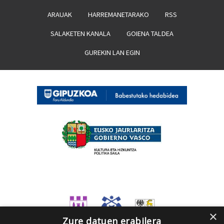
ARAUAK
HARREMANETARAKO
RSS
SALAKETEN KANALA
GOIENA TALDEA
GUREKIN LAN EGIN
×
Zure datuen erabilera