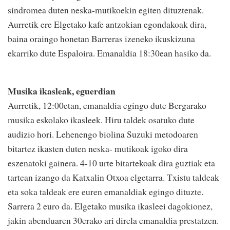
sindromea duten neska-mutikoekin egiten dituztenak.
Aurretik ere Elgetako kafe antzokian egondakoak dira,
baina oraingo honetan Barreras izeneko ikuskizuna
ekarriko dute Espaloira. Emanaldia 18:30ean hasiko da.
Musika ikasleak, eguerdian
Aurretik, 12:00etan, emanaldia egingo dute Bergarako
musika eskolako ikasleek. Hiru taldek osatuko dute
audizio hori. Lehenengo biolina Suzuki metodoaren
bitartez ikasten duten neska- mutikoak igoko dira
eszenatoki gainera. 4-10 urte bitartekoak dira guztiak eta
tartean izango da Katxalin Otxoa elgetarra. Txistu taldeak
eta soka taldeak ere euren emanaldiak egingo dituzte.
Sarrera 2 euro da. Elgetako musika ikasleei dagokionez,
jakin abenduaren 30erako ari direla emanaldia prestatzen.