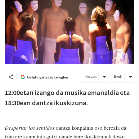
Entzun
Itzuli
Gehitu gaitzazu Googlen
12:00etan izango da musika emanaldia eta
18:30ean dantza ikuskizuna.
Despertar los sentidos
dantza konpainia oso berezia da
izan ere konpainia gutxi daude bere ikuskizunak down