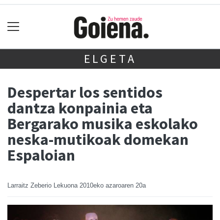
ELGETA
Despertar los sentidos
dantza konpainia eta
Bergarako musika eskolako
neska-mutikoak domekan
Espaloian
Larraitz Zeberio Lekuona
2010eko azaroaren 20a