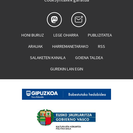
HONI BURUZ
LEGE OHARRA
PUBLIZITATEA
ARAUAK
HARREMANETARAKO
RSS
SALAKETEN KANALA
GOIENA TALDEA
GUREKIN LAN EGIN