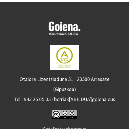
Otalora Lizentziaduna 31 · 20500 Arrasate
(Gipuzkoa)
Tel.: 943 25 05 05 · berriak[ABILDUA]goiena.eus
CodeSyntaxek garatua