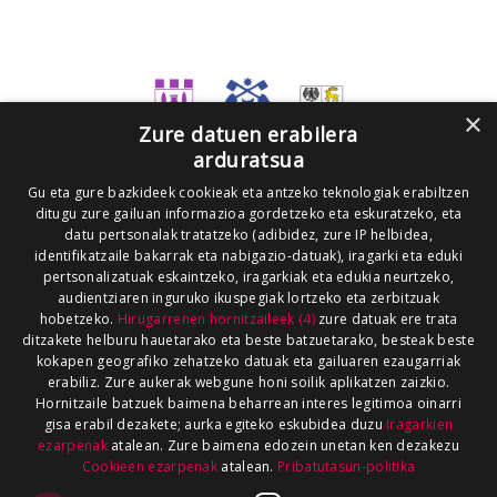
×
Zure datuen erabilera
arduratsua
Gu eta gure bazkideek cookieak eta antzeko teknologiak erabiltzen
ditugu zure gailuan informazioa gordetzeko eta eskuratzeko, eta
datu pertsonalak tratatzeko (adibidez, zure IP helbidea,
identifikatzaile bakarrak eta nabigazio-datuak), iragarki eta eduki
pertsonalizatuak eskaintzeko, iragarkiak eta edukia neurtzeko,
audientziaren inguruko ikuspegiak lortzeko eta zerbitzuak
hobetzeko.
Hirugarrenen hornitzaileek (4)
zure datuak ere trata
ditzakete helburu hauetarako eta beste batzuetarako, besteak beste
kokapen geografiko zehatzeko datuak eta gailuaren ezaugarriak
erabiliz. Zure aukerak webgune honi soilik aplikatzen zaizkio.
Hornitzaile batzuek baimena beharrean interes legitimoa oinarri
gisa erabil dezakete; aurka egiteko eskubidea duzu
Iragarkien
ezarpenak
atalean. Zure baimena edozein unetan ken dezakezu
Cookieen ezarpenak
atalean.
Pribatutasun-politika