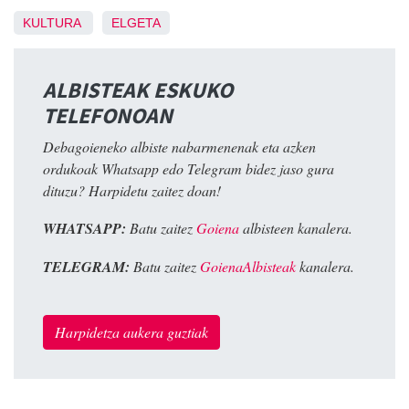
KULTURA
ELGETA
ALBISTEAK ESKUKO
TELEFONOAN
Debagoieneko albiste nabarmenenak eta azken
ordukoak Whatsapp edo Telegram bidez jaso gura
dituzu? Harpidetu zaitez doan!
WHATSAPP:
Batu zaitez
Goiena
albisteen kanalera.
TELEGRAM:
Batu zaitez
GoienaAlbisteak
kanalera.
Harpidetza aukera guztiak